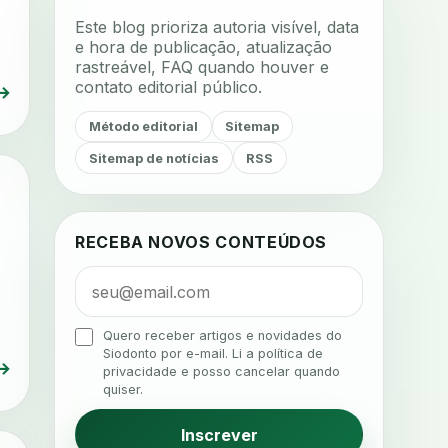
acompanhamento terapêutico
Este blog prioriza autoria visível, data
acustica
acustica clinica
e hora de publicação, atualização
rastreável, FAQ quando houver e
adesao
adesao ao tratamento
contato editorial público.
→
adesao do paciente
Método editorial
Sitemap
adesao odontologica
Sitemap de notícias
RSS
adesao tratamento
adesivos inteligentes
aerossois
agenda
agenda clinica
RECEBA NOVOS CONTEÚDOS
agenda inteligente
agenda odontologica
agendamento
Quero receber artigos e novidades do
Siodonto por e-mail. Li a política de
agendamento digital
→
privacidade e posso cancelar quando
quiser.
agendamento inteligente
agendamento online
Inscrever