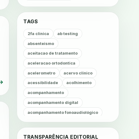
TAGS
2fa clinica
ab testing
absenteismo
aceitacao de tratamento
aceleracao ortodontica
acelerometro
acervo clinico
→
acessibilidade
acolhimento
acompanhamento
acompanhamento digital
acompanhamento fonoaudiológico
acompanhamento nutricional
acompanhamento remoto
TRANSPARÊNCIA EDITORIAL