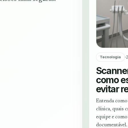
2
Tecnologia
Scanner
como es
evitar r
Entenda como a
clínica, quais 
equipe e como 
documentável.