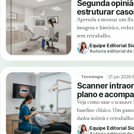
Segunda opinião
estruturar cas
Aprenda a montar um flux
imagens e histórico, redu
sem retrabalho.
Equipe Editorial S
Autoria editorial do
21 jun 2026
Tecnologia
Scanner intraor
plano e acompa
Veja como usar o scanner 
baseline clínico. Um passo 
dados inúteis e retrabalho
Equipe Editorial S
Autoria editorial do