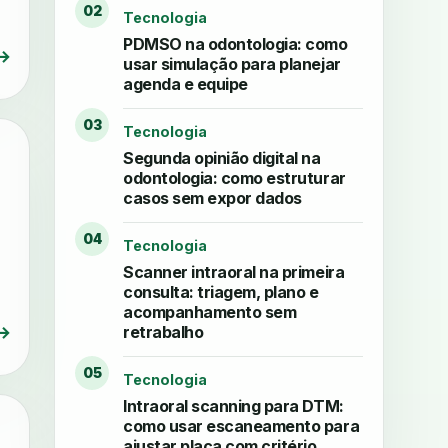
02
Tecnologia
PDMSO na odontologia: como
→
usar simulação para planejar
agenda e equipe
03
Tecnologia
Segunda opinião digital na
odontologia: como estruturar
casos sem expor dados
04
Tecnologia
Scanner intraoral na primeira
consulta: triagem, plano e
acompanhamento sem
retrabalho
→
05
Tecnologia
Intraoral scanning para DTM:
como usar escaneamento para
ajustar placa com critério