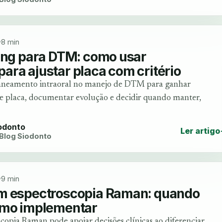
8 min
ning para DTM: como usar
ra ajustar placa com critério
caneamento intraoral no manejo de DTM para ganhar
 de placa, documentar evolução e decidir quando manter,
iodonto
Ler artigo
 Blog Siodonto
9 min
m espectroscopia Raman: quando
omo implementar
opia Raman pode apoiar decisões clínicas ao diferenciar