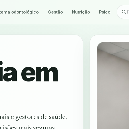
tema odontológico
Gestão
Nutrição
Psicologia
ia em
is e gestores de saúde,
ecisões mais seguras.