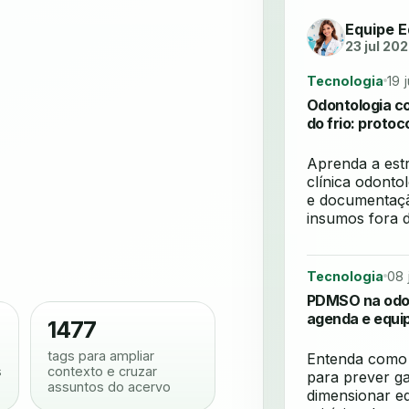
Equipe E
23 jul 20
Tecnologia
19 
Odontologia c
do frio: protoc
Aprenda a estru
clínica odonto
e documentaçã
insumos fora d
Tecnologia
08 
PDMSO na odon
agenda e equi
1477
tags para ampliar
Entenda como 
s
contexto e cruzar
para prever g
assuntos do acervo
dimensionar eq