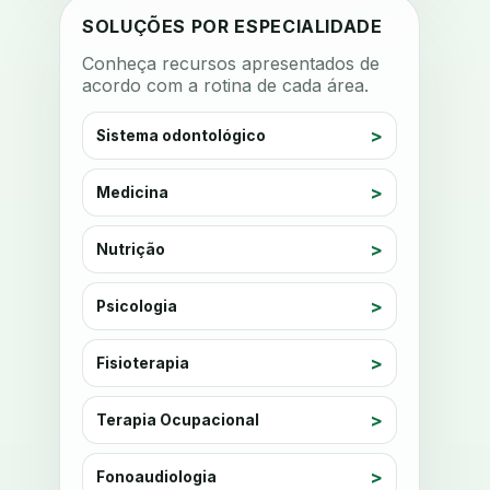
anestesia computadorizada
SOLUÇÕES POR ESPECIALIDADE
anestesia local
anotacoes
Conheça recursos apresentados de
acordo com a rotina de cada área.
ansiedade
ansiedade infantil
ansiedade na cadeira
Sistema odontológico
ansiedade no consultorio
ansiedade odontologica
Medicina
antes e depois
antibiotico
Nutrição
antibioticos
anticoagulados
anticoagulantes
aparelho intraoral
Psicologia
apdt
apertamento diurno
Fisioterapia
apinhamento dentario
apneia
apneia do sono
apneia sono
Terapia Ocupacional
apps clinicos
aprendizado federado
Fonoaudiologia