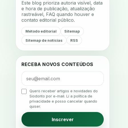
Este blog prioriza autoria visível, data
acustica
acustica clinica
e hora de publicação, atualização
rastreável, FAQ quando houver e
adesao
adesao ao tratamento
contato editorial público.
adesao do paciente
Método editorial
Sitemap
adesao odontologica
Sitemap de notícias
RSS
adesao tratamento
adesivos inteligentes
aerossois
agenda
agenda clinica
RECEBA NOVOS CONTEÚDOS
agenda inteligente
agenda odontologica
agendamento
Quero receber artigos e novidades do
Siodonto por e-mail. Li a política de
agendamento digital
privacidade e posso cancelar quando
quiser.
agendamento inteligente
agendamento online
Inscrever
agua da cadeira
ajuste estetico