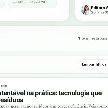
assuntos do acervo
Editora 
20 jan 20
1
itens nesta pági
Limpar filtros
 min
tentável na prática: tecnologia que
resíduos
enos e gerar menos resíduos sem perder eficiência. Veja como 