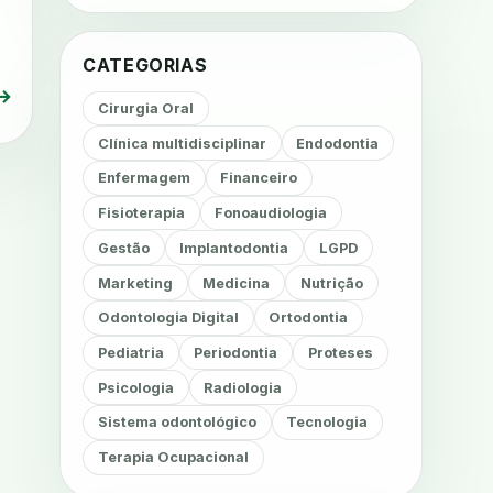
CATEGORIAS
→
Cirurgia Oral
Clínica multidisciplinar
Endodontia
Enfermagem
Financeiro
Fisioterapia
Fonoaudiologia
Gestão
Implantodontia
LGPD
Marketing
Medicina
Nutrição
Odontologia Digital
Ortodontia
Pediatria
Periodontia
Proteses
Psicologia
Radiologia
Sistema odontológico
Tecnologia
Terapia Ocupacional