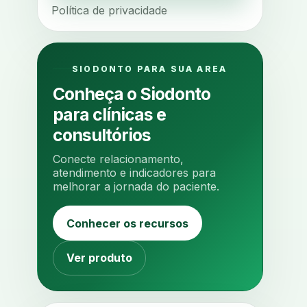
Política de privacidade
ajuste oclusal
ajuste protetico
alergias
alertas clinicos
algometria
alinhadores
SIODONTO PARA SUA AREA
alta digital
alta rotacao
Conheça o Siodonto
ambiente clinico
ampliacao
para clínicas e
analgesia
analgesia digital
consultórios
analise 3d
Conecte relacionamento,
analise elementos finitos
atendimento e indicadores para
melhorar a jornada do paciente.
analise facial
analise funcional
analise mastigacao
anamnese
Conhecer os recursos
anamnese digital
anamnese estruturada
Ver produto
anamnese nutricional
ancoragem
anestesia