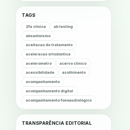
TAGS
2fa clinica
ab testing
absenteismo
aceitacao de tratamento
aceleracao ortodontica
acelerometro
acervo clinico
acessibilidade
acolhimento
acompanhamento
acompanhamento digital
acompanhamento fonoaudiológico
acompanhamento nutricional
acompanhamento remoto
TRANSPARÊNCIA EDITORIAL
acompanhamento terapêutico