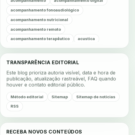
acompanhamento
acompanhamento digital
acompanhamento fonoaudiológico
acompanhamento nutricional
acompanhamento remoto
acompanhamento terapêutico
acustica
acustica clinica
adesao
adesao ao tratamento
adesao do paciente
adesao odontologica
TRANSPARÊNCIA EDITORIAL
adesao tratamento
adesivos inteligentes
Este blog prioriza autoria visível, data e hora de
aerossois
agenda
agenda clinica
publicação, atualização rastreável, FAQ quando
houver e contato editorial público.
agenda inteligente
agenda odontologica
agendamento
agendamento digital
Método editorial
Sitemap
Sitemap de notícias
agendamento inteligente
agendamento online
RSS
agua da cadeira
ajuste estetico
ajuste oclusal
ajuste protetico
alergias
alertas clinicos
RECEBA NOVOS CONTEÚDOS
algometria
alinhadores
alta digital