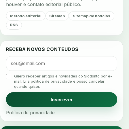
houver e contato editorial público.
agenda inteligente
agenda odontologica
agendamento
agendamento digital
Método editorial
Sitemap
Sitemap de notícias
agendamento inteligente
agendamento online
RSS
agua da cadeira
ajuste estetico
ajuste oclusal
ajuste protetico
alergias
alertas clinicos
RECEBA NOVOS CONTEÚDOS
algometria
alinhadores
alta digital
alta rotacao
ambiente clinico
ampliacao
analgesia
analgesia digital
analise 3d
Quero receber artigos e novidades do Siodonto por e-
analise elementos finitos
analise facial
mail. Li a política de privacidade e posso cancelar
quando quiser.
analise funcional
analise mastigacao
anamnese
anamnese digital
Inscrever
anamnese estruturada
anamnese nutricional
Política de privacidade
ancoragem
anestesia
anestesia computadorizada
anestesia local