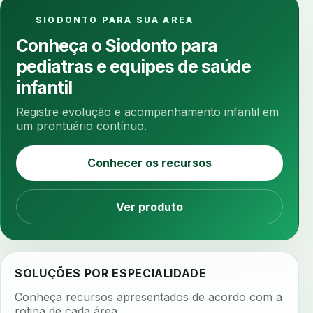
anotacoes
ansiedade
ansiedade infantil
SIODONTO PARA SUA AREA
ansiedade na cadeira
ansiedade no consultorio
Conheça o Siodonto para
ansiedade odontologica
antes e depois
pediatras e equipes de saúde
antibiotico
antibioticos
anticoagulados
infantil
anticoagulantes
aparelho intraoral
apdt
Registre evolução e acompanhamento infantil em
apertamento diurno
apinhamento dentario
um prontuário contínuo.
apneia
apneia do sono
apneia sono
Conhecer os recursos
apps clinicos
aprendizado federado
apresentacao de plano
Ver produto
aquecimento de compostos
arcos personalizados
armazenamento dados
armazenamento materiais
arquivamento exames
SOLUÇÕES POR ESPECIALIDADE
arquivo clinico
arquivos 3d
Conheça recursos apresentados de acordo com a
arquivos radiológicos
assepsia
rotina de cada área.