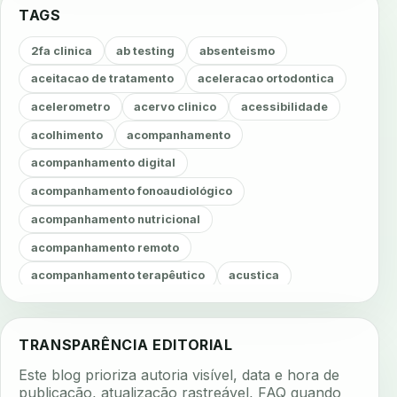
TAGS
2fa clinica
ab testing
absenteismo
aceitacao de tratamento
aceleracao ortodontica
acelerometro
acervo clinico
acessibilidade
acolhimento
acompanhamento
acompanhamento digital
acompanhamento fonoaudiológico
acompanhamento nutricional
acompanhamento remoto
acompanhamento terapêutico
acustica
acustica clinica
adesao
adesao ao tratamento
adesao do paciente
adesao odontologica
TRANSPARÊNCIA EDITORIAL
adesao tratamento
adesivos inteligentes
Este blog prioriza autoria visível, data e hora de
aerossois
agenda
agenda clinica
publicação, atualização rastreável, FAQ quando