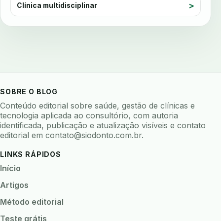
avaliação nutricional
Clínica multidisciplinar
avaliar sistema odontologico
avaliar software odontologico
backup
backup 321
backup clinica
backup prontuario
baterias
beacons
bioacustica
bioativos
bioceramicos
biocompatibilidade
SOBRE O BLOG
biofeedback
biofilme
biofilme dental
Conteúdo editorial sobre saúde, gestão de clínicas e
biofilme linhas agua
bioimpedancia
tecnologia aplicada ao consultório, com autoria
identificada, publicação e atualização visíveis e contato
biomarcadores
biomateriais
biomecanica
editorial em
contato@siodonto.com.br
.
biometria
biometria clinica
biometria facial
LINKS RÁPIDOS
biopsia
biopsia oral
biosseguranca
Início
biosseguranca clinica
biosseguranca digital
Artigos
biossensores
bitewing
ble odontologia
Método editorial
blockchain
bndes
boletins epidemiológicos
Teste grátis