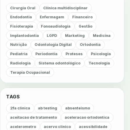
Cirurgia Oral
Clínica multidisciplinar
Endodontia
Enfermagem
Financeiro
Fisioterapia
Fonoaudiologia
Gestão
Implantodontia
LGPD
Marketing
Medicina
Nutrição
Odontologia Digital
Ortodontia
Pediatria
Periodontia
Proteses
Psicologia
Radiologia
Sistema odontológico
Tecnologia
Terapia Ocupacional
TAGS
2fa clinica
ab testing
absenteismo
aceitacao de tratamento
aceleracao ortodontica
acelerometro
acervo clinico
acessibilidade