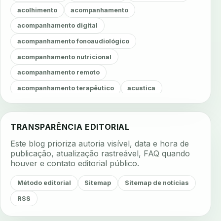
acolhimento
acompanhamento
acompanhamento digital
acompanhamento fonoaudiológico
acompanhamento nutricional
acompanhamento remoto
acompanhamento terapêutico
acustica
acustica clinica
adesao
adesao ao tratamento
adesao do paciente
adesao odontologica
TRANSPARÊNCIA EDITORIAL
adesao tratamento
adesivos inteligentes
Este blog prioriza autoria visível, data e hora de
aerossois
agenda
agenda clinica
publicação, atualização rastreável, FAQ quando
houver e contato editorial público.
agenda inteligente
agenda odontologica
agendamento
agendamento digital
Método editorial
Sitemap
Sitemap de notícias
agendamento inteligente
agendamento online
RSS
agua da cadeira
ajuste estetico
ajuste oclusal