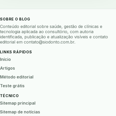
baterias
beacons
bioacustica
bioativos
bioceramicos
biocompatibilidade
biofeedback
biofilme
biofilme dental
SOBRE O BLOG
biofilme linhas agua
bioimpedancia
Conteúdo editorial sobre saúde, gestão de clínicas e
tecnologia aplicada ao consultório, com autoria
biomarcadores
biomateriais
biomecanica
identificada, publicação e atualização visíveis e contato
editorial em
contato@siodonto.com.br
.
biometria
biometria clinica
biometria facial
biopsia
biopsia oral
biosseguranca
LINKS RÁPIDOS
biosseguranca clinica
biosseguranca digital
Início
biossensores
bitewing
ble odontologia
Artigos
blockchain
bndes
boletins epidemiológicos
Método editorial
bpm
bruxismo
busca semantica
cad cam
Teste grátis
cadastro paciente
cadcam
TÉCNICO
cadeia de custodia
cadeia do frio
cadeia fria
Sitemap principal
cadeira conectada
cadeira odontologica
Sitemap de notícias