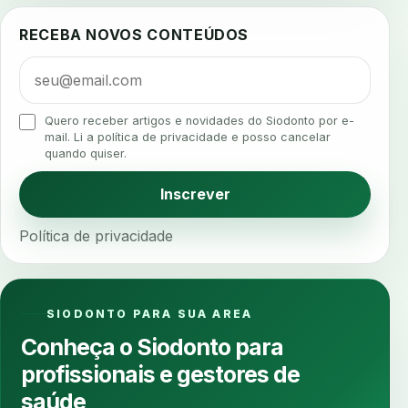
ajuste protetico
alergias
alertas clinicos
RECEBA NOVOS CONTEÚDOS
algometria
alinhadores
alta digital
alta rotacao
ambiente clinico
ampliacao
analgesia
analgesia digital
analise 3d
Quero receber artigos e novidades do Siodonto por e-
analise elementos finitos
analise facial
mail. Li a política de privacidade e posso cancelar
quando quiser.
analise funcional
analise mastigacao
anamnese
anamnese digital
Inscrever
anamnese estruturada
anamnese nutricional
Política de privacidade
ancoragem
anestesia
anestesia computadorizada
anestesia local
anotacoes
ansiedade
ansiedade infantil
SIODONTO PARA SUA AREA
ansiedade na cadeira
ansiedade no consultorio
Conheça o Siodonto para
ansiedade odontologica
antes e depois
profissionais e gestores de
antibiotico
antibioticos
anticoagulados
saúde