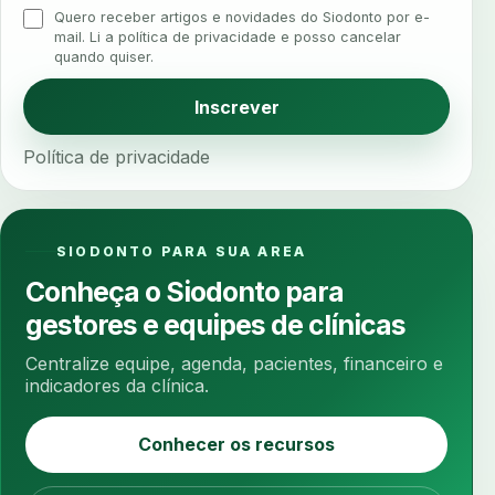
Quero receber artigos e novidades do Siodonto por e-
analise elementos finitos
analise facial
mail. Li a política de privacidade e posso cancelar
quando quiser.
analise funcional
analise mastigacao
anamnese
anamnese digital
Inscrever
anamnese estruturada
anamnese nutricional
Política de privacidade
ancoragem
anestesia
anestesia computadorizada
anestesia local
anotacoes
ansiedade
ansiedade infantil
SIODONTO PARA SUA AREA
ansiedade na cadeira
ansiedade no consultorio
Conheça o Siodonto para
ansiedade odontologica
antes e depois
gestores e equipes de clínicas
antibiotico
antibioticos
anticoagulados
Centralize equipe, agenda, pacientes, financeiro e
anticoagulantes
aparelho intraoral
apdt
indicadores da clínica.
apertamento diurno
apinhamento dentario
Conhecer os recursos
apneia
apneia do sono
apneia sono
apps clinicos
aprendizado federado