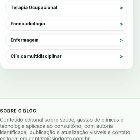
ausculta dentaria
autenticacao forte
Terapia Ocupacional
auto checkin
autoclave
autoclave logs
Fonoaudiologia
automacao
automacao clinica
automacao odontologica
automacao processos
Enfermagem
automatizacao
avaliacao de risco
avaliacao de software odontologico
Clínica multidisciplinar
avaliação nutricional
avaliar sistema odontologico
avaliar software odontologico
backup
backup 321
backup clinica
backup prontuario
baterias
beacons
bioacustica
bioativos
SOBRE O BLOG
bioceramicos
biocompatibilidade
Conteúdo editorial sobre saúde, gestão de clínicas e
biofeedback
biofilme
biofilme dental
tecnologia aplicada ao consultório, com autoria
identificada, publicação e atualização visíveis e contato
biofilme linhas agua
bioimpedancia
editorial em
contato@siodonto.com.br
.