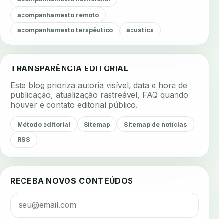
acompanhamento remoto
acompanhamento terapêutico
acustica
acustica clinica
adesao
adesao ao tratamento
adesao do paciente
adesao odontologica
TRANSPARÊNCIA EDITORIAL
adesao tratamento
adesivos inteligentes
Este blog prioriza autoria visível, data e hora de
aerossois
agenda
agenda clinica
publicação, atualização rastreável, FAQ quando
houver e contato editorial público.
agenda inteligente
agenda odontologica
agendamento
agendamento digital
Método editorial
Sitemap
Sitemap de notícias
agendamento inteligente
agendamento online
RSS
agua da cadeira
ajuste estetico
ajuste oclusal
ajuste protetico
alergias
alertas clinicos
RECEBA NOVOS CONTEÚDOS
algometria
alinhadores
alta digital
alta rotacao
ambiente clinico
ampliacao
analgesia
analgesia digital
analise 3d