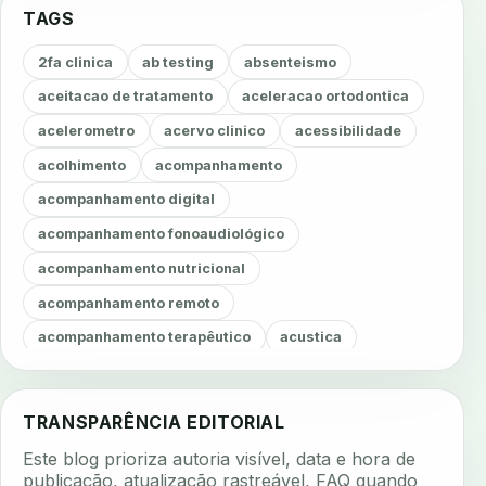
TAGS
2fa clinica
ab testing
absenteismo
aceitacao de tratamento
aceleracao ortodontica
acelerometro
acervo clinico
acessibilidade
acolhimento
acompanhamento
acompanhamento digital
acompanhamento fonoaudiológico
acompanhamento nutricional
acompanhamento remoto
acompanhamento terapêutico
acustica
acustica clinica
adesao
adesao ao tratamento
adesao do paciente
adesao odontologica
TRANSPARÊNCIA EDITORIAL
adesao tratamento
adesivos inteligentes
Este blog prioriza autoria visível, data e hora de
aerossois
agenda
agenda clinica
publicação, atualização rastreável, FAQ quando