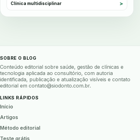
avaliação nutricional
Clínica multidisciplinar
avaliar sistema odontologico
avaliar software odontologico
backup
backup 321
backup clinica
backup prontuario
baterias
beacons
bioacustica
bioativos
bioceramicos
biocompatibilidade
SOBRE O BLOG
biofeedback
biofilme
biofilme dental
Conteúdo editorial sobre saúde, gestão de clínicas e
biofilme linhas agua
bioimpedancia
tecnologia aplicada ao consultório, com autoria
identificada, publicação e atualização visíveis e contato
biomarcadores
biomateriais
biomecanica
editorial em
contato@siodonto.com.br
.
biometria
biometria clinica
biometria facial
LINKS RÁPIDOS
biopsia
biopsia oral
biosseguranca
Início
biosseguranca clinica
biosseguranca digital
Artigos
biossensores
bitewing
ble odontologia
Método editorial
blockchain
bndes
boletins epidemiológicos
Teste grátis