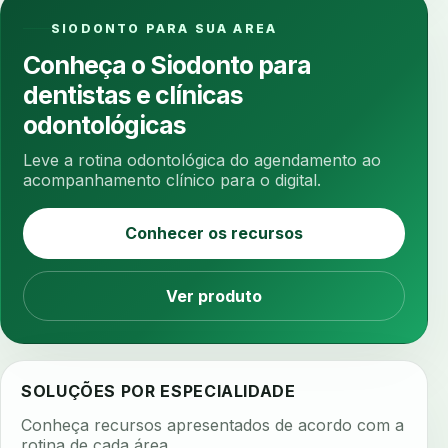
anotacoes
ansiedade
ansiedade infantil
SIODONTO PARA SUA AREA
ansiedade na cadeira
ansiedade no consultorio
Conheça o Siodonto para
ansiedade odontologica
antes e depois
dentistas e clínicas
antibiotico
antibioticos
anticoagulados
odontológicas
anticoagulantes
aparelho intraoral
apdt
Leve a rotina odontológica do agendamento ao
apertamento diurno
apinhamento dentario
acompanhamento clínico para o digital.
apneia
apneia do sono
apneia sono
Conhecer os recursos
apps clinicos
aprendizado federado
apresentacao de plano
Ver produto
aquecimento de compostos
arcos personalizados
armazenamento dados
armazenamento materiais
arquivamento exames
SOLUÇÕES POR ESPECIALIDADE
arquivo clinico
arquivos 3d
Conheça recursos apresentados de acordo com a
arquivos radiológicos
assepsia
rotina de cada área.