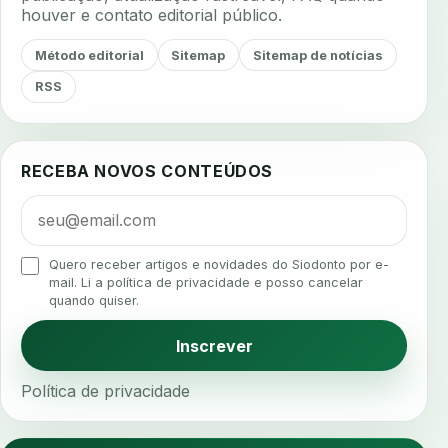
houver e contato editorial público.
agenda inteligente
agenda odontologica
agendamento
agendamento digital
Método editorial
Sitemap
Sitemap de notícias
agendamento inteligente
agendamento online
RSS
agua da cadeira
ajuste estetico
ajuste oclusal
ajuste protetico
alergias
alertas clinicos
RECEBA NOVOS CONTEÚDOS
algometria
alinhadores
alta digital
alta rotacao
ambiente clinico
ampliacao
analgesia
analgesia digital
analise 3d
Quero receber artigos e novidades do Siodonto por e-
analise elementos finitos
analise facial
mail. Li a política de privacidade e posso cancelar
quando quiser.
analise funcional
analise mastigacao
anamnese
anamnese digital
Inscrever
anamnese estruturada
anamnese nutricional
Política de privacidade
ancoragem
anestesia
anestesia computadorizada
anestesia local