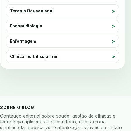
ausculta dentaria
autenticacao forte
auto checkin
autoclave
autoclave logs
Terapia Ocupacional
automacao
automacao clinica
Fonoaudiologia
automacao odontologica
automacao processos
automatizacao
avaliação
avaliacao de risco
Enfermagem
avaliacao de software odontologico
avaliação nutricional
Clínica multidisciplinar
avaliar sistema odontologico
avaliar software odontologico
backup
backup 321
backup clinica
backup prontuario
baterias
beacons
bioacustica
bioativos
bioceramicos
biocompatibilidade
SOBRE O BLOG
biofeedback
biofilme
biofilme dental
Conteúdo editorial sobre saúde, gestão de clínicas e
biofilme linhas agua
bioimpedancia
tecnologia aplicada ao consultório, com autoria
identificada, publicação e atualização visíveis e contato
biomarcadores
biomateriais
biomecanica