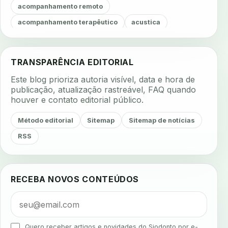
acompanhamento remoto
acompanhamento terapêutico
acustica
acustica clinica
adesao
adesao ao tratamento
adesao do paciente
adesao odontologica
TRANSPARÊNCIA EDITORIAL
adesao tratamento
adesivos inteligentes
Este blog prioriza autoria visível, data e hora de
aerossois
agenda
agenda clinica
publicação, atualização rastreável, FAQ quando
houver e contato editorial público.
agenda inteligente
agenda odontologica
agendamento
agendamento digital
Método editorial
Sitemap
Sitemap de notícias
agendamento inteligente
agendamento online
RSS
agua da cadeira
ajuste estetico
ajuste oclusal
ajuste protetico
alergias
alertas clinicos
RECEBA NOVOS CONTEÚDOS
algometria
alinhadores
alta digital
alta rotacao
ambiente clinico
ampliacao
analgesia
analgesia digital
analise 3d
Quero receber artigos e novidades do Siodonto por e-