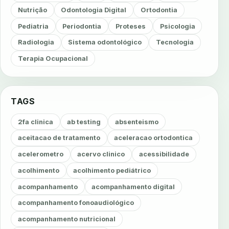
Nutrição
Odontologia Digital
Ortodontia
Pediatria
Periodontia
Proteses
Psicologia
Radiologia
Sistema odontológico
Tecnologia
Terapia Ocupacional
TAGS
2fa clinica
ab testing
absenteismo
aceitacao de tratamento
aceleracao ortodontica
acelerometro
acervo clinico
acessibilidade
acolhimento
acolhimento pediátrico
acompanhamento
acompanhamento digital
acompanhamento fonoaudiológico
acompanhamento nutricional