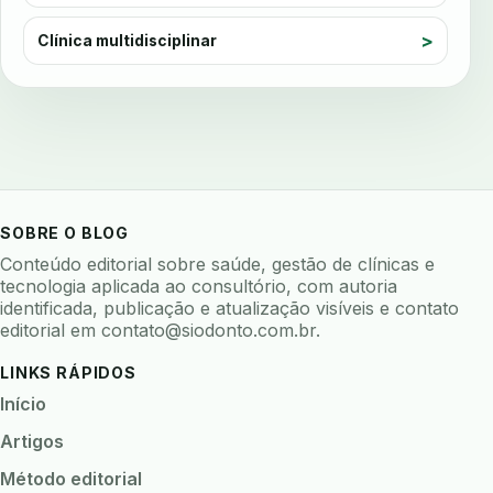
avaliacao de software odontologico
avaliar sistema odontologico
Clínica multidisciplinar
avaliar software odontologico
backup
backup 321
backup clinica
backup prontuario
baterias
beacons
bioacustica
bioativos
bioceramicos
biocompatibilidade
biofeedback
biofilme
biofilme dental
SOBRE O BLOG
biofilme linhas agua
bioimpedancia
Conteúdo editorial sobre saúde, gestão de clínicas e
biomarcadores
biomateriais
biomecanica
tecnologia aplicada ao consultório, com autoria
identificada, publicação e atualização visíveis e contato
biometria
biometria clinica
biometria facial
editorial em
contato@siodonto.com.br
.
biopsia
biopsia oral
biosseguranca
LINKS RÁPIDOS
biosseguranca clinica
biosseguranca digital
Início
biossensores
bitewing
ble odontologia
Artigos
blockchain
bndes
boletins epidemiológicos
Método editorial
bpm
bruxismo
busca semantica
cad cam