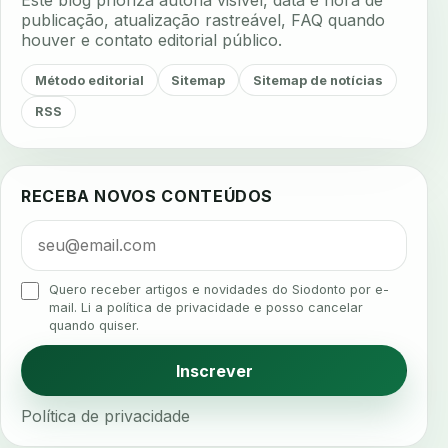
Este blog prioriza autoria visível, data e hora de
aerossois
agenda
agenda clinica
publicação, atualização rastreável, FAQ quando
houver e contato editorial público.
agenda inteligente
agenda odontologica
agendamento
agendamento digital
Método editorial
Sitemap
Sitemap de notícias
agendamento inteligente
agendamento online
RSS
agua da cadeira
ajuste estetico
ajuste oclusal
ajuste protetico
alergias
alertas clinicos
RECEBA NOVOS CONTEÚDOS
algometria
alinhadores
alta digital
alta rotacao
ambiente clinico
ampliacao
analgesia
analgesia digital
analise 3d
Quero receber artigos e novidades do Siodonto por e-
analise elementos finitos
analise facial
mail. Li a política de privacidade e posso cancelar
quando quiser.
analise funcional
analise mastigacao
anamnese
anamnese digital
Inscrever
anamnese estruturada
anamnese nutricional
Política de privacidade
ancoragem
anestesia