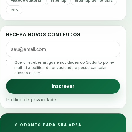
Método editorial
Sitemap
Sitemap de notícias
agendamento inteligente
agendamento online
RSS
agua da cadeira
ajuste estetico
ajuste oclusal
ajuste protetico
alergias
alertas clinicos
RECEBA NOVOS CONTEÚDOS
algometria
alinhadores
alta digital
alta rotacao
ambiente clinico
ampliacao
analgesia
analgesia digital
analise 3d
Quero receber artigos e novidades do Siodonto por e-
analise elementos finitos
analise facial
mail. Li a política de privacidade e posso cancelar
quando quiser.
analise funcional
analise mastigacao
anamnese
anamnese digital
Inscrever
anamnese estruturada
anamnese nutricional
Política de privacidade
ancoragem
anestesia
anestesia computadorizada
anestesia local
anotacoes
ansiedade
ansiedade infantil
SIODONTO PARA SUA AREA
ansiedade na cadeira
ansiedade no consultorio