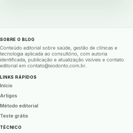
avaliar software odontologico
backup
backup 321
backup clinica
backup prontuario
baterias
beacons
bioacustica
bioativos
bioceramicos
biocompatibilidade
SOBRE O BLOG
biofeedback
biofilme
biofilme dental
Conteúdo editorial sobre saúde, gestão de clínicas e
biofilme linhas agua
bioimpedancia
tecnologia aplicada ao consultório, com autoria
identificada, publicação e atualização visíveis e contato
biomarcadores
biomateriais
biomecanica
editorial em
contato@siodonto.com.br
.
biometria
biometria clinica
biometria facial
LINKS RÁPIDOS
biopsia
biopsia oral
biosseguranca
Início
biosseguranca clinica
biosseguranca digital
Artigos
biossensores
bitewing
ble odontologia
Método editorial
blockchain
bndes
boletins epidemiológicos
Teste grátis
bpm
brincar
bruxismo
busca semantica
TÉCNICO
cad cam
cadastro paciente
cadcam