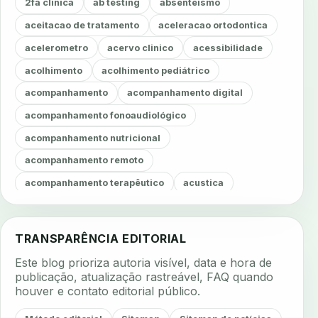
2fa clinica
ab testing
absenteismo
aceitacao de tratamento
aceleracao ortodontica
acelerometro
acervo clinico
acessibilidade
acolhimento
acolhimento pediátrico
acompanhamento
acompanhamento digital
acompanhamento fonoaudiológico
acompanhamento nutricional
acompanhamento remoto
acompanhamento terapêutico
acustica
acustica clinica
adesao
adesao ao tratamento
adesao do paciente
adesao odontologica
TRANSPARÊNCIA EDITORIAL
adesao tratamento
adesivos inteligentes
Este blog prioriza autoria visível, data e hora de
aerossois
agenda
agenda clinica
publicação, atualização rastreável, FAQ quando
houver e contato editorial público.
agenda inteligente
agenda odontologica
agendamento
agendamento digital