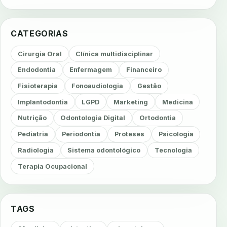
CATEGORIAS
Cirurgia Oral
Clínica multidisciplinar
Endodontia
Enfermagem
Financeiro
Fisioterapia
Fonoaudiologia
Gestão
Implantodontia
LGPD
Marketing
Medicina
Nutrição
Odontologia Digital
Ortodontia
Pediatria
Periodontia
Proteses
Psicologia
Radiologia
Sistema odontológico
Tecnologia
Terapia Ocupacional
TAGS