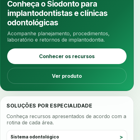
Conheça o Siodonto para
ansiedade odontologica
antes e depois
implantodontistas e clínicas
antibiotico
antibioticos
anticoagulados
odontológicas
anticoagulantes
aparelho intraoral
apdt
Acompanhe planejamento, procedimentos,
apertamento diurno
apinhamento dentario
laboratório e retornos de implantodontia.
apneia
apneia do sono
apneia sono
Conhecer os recursos
apps clinicos
aprendizado federado
apresentacao de plano
Ver produto
aquecimento de compostos
arcos personalizados
armazenamento dados
armazenamento materiais
arquivamento exames
SOLUÇÕES POR ESPECIALIDADE
arquivo clinico
arquivos 3d
Conheça recursos apresentados de acordo com a
arquivos radiológicos
assepsia
rotina de cada área.
assimetria facial
assinatura biometrica
Sistema odontológico
assinatura clinica
assinatura digital