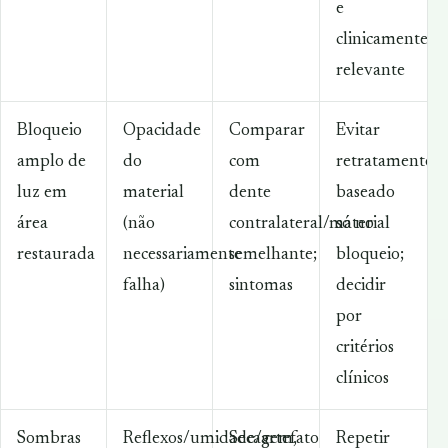
e
clinicamente
relevante
Bloqueio
Opacidade
Comparar
Evitar
amplo de
do
com
retratamento
luz em
material
dente
baseado
área
(não
contralateral/material
só no
restaurada
necessariamente
semelhante;
bloqueio;
falha)
sintomas
decidir
por
critérios
clínicos
Sombras
Reflexos/umidade/artefato
Secagem,
Repetir