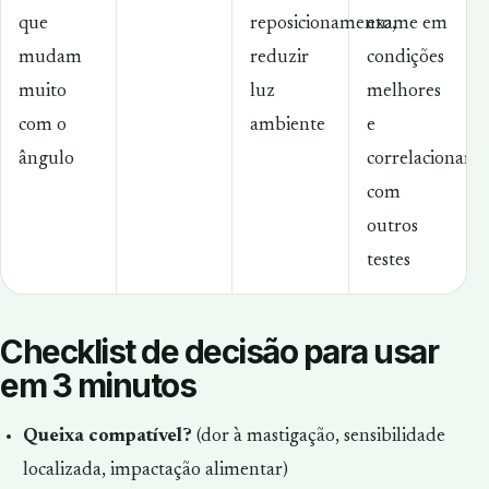
que
reposicionamento,
exame em
mudam
reduzir
condições
muito
luz
melhores
com o
ambiente
e
ângulo
correlacionar
com
outros
testes
Checklist de decisão para usar
em 3 minutos
Queixa compatível?
(dor à mastigação, sensibilidade
localizada, impactação alimentar)