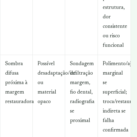
estrutura,
dor
consistente
ou risco
funcional
Sombra
Possível
Sondagem
Polimento/ajus
difusa
desadaptação/infiltração
de
marginal
próxima à
ou
margem,
se
margem
material
fio dental,
superficial;
restauradora
opaco
radiografia
troca/restaura
se
indireta se
proximal
falha
confirmada