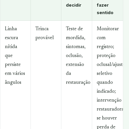
decidir
fazer
sentido
Linha
Trinca
Teste de
Monitorar
escura
provável
mordida,
com
nítida
sintomas,
registro;
que
oclusão,
proteção
persiste
extensão
oclusal/ajuste
em vários
da
seletivo
ângulos
restauração
quando
indicado;
intervenção
restauradora
se houver
perda de