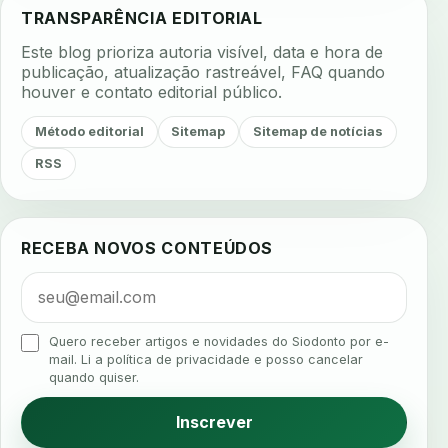
adesao do paciente
adesao odontologica
TRANSPARÊNCIA EDITORIAL
adesao tratamento
adesivos inteligentes
Este blog prioriza autoria visível, data e hora de
aerossois
agenda
agenda clinica
publicação, atualização rastreável, FAQ quando
houver e contato editorial público.
agenda inteligente
agenda odontologica
agendamento
agendamento digital
Método editorial
Sitemap
Sitemap de notícias
agendamento inteligente
agendamento online
RSS
agua da cadeira
ajuste estetico
ajuste oclusal
ajuste protetico
alergias
alertas clinicos
RECEBA NOVOS CONTEÚDOS
algometria
alinhadores
alta digital
alta rotacao
ambiente clinico
ampliacao
analgesia
analgesia digital
analise 3d
Quero receber artigos e novidades do Siodonto por e-
analise elementos finitos
analise facial
mail. Li a política de privacidade e posso cancelar
quando quiser.
analise funcional
analise mastigacao
anamnese
anamnese digital
Inscrever
anamnese estruturada
anamnese nutricional