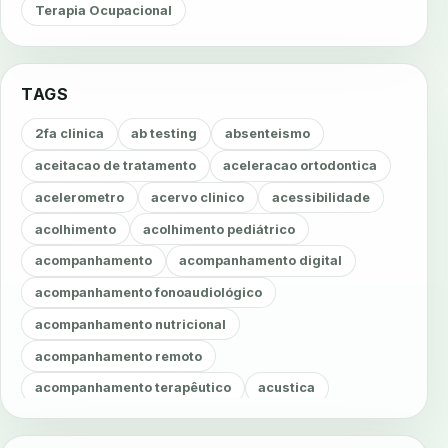
Terapia Ocupacional
TAGS
2fa clinica
ab testing
absenteismo
aceitacao de tratamento
aceleracao ortodontica
acelerometro
acervo clinico
acessibilidade
acolhimento
acolhimento pediátrico
acompanhamento
acompanhamento digital
acompanhamento fonoaudiológico
acompanhamento nutricional
acompanhamento remoto
acompanhamento terapêutico
acustica
acustica clinica
adesao
adesao ao tratamento