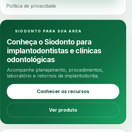
Política de privacidade
ancoragem
anestesia
anestesia computadorizada
anestesia local
anotacoes
ansiedade
ansiedade infantil
SIODONTO PARA SUA AREA
ansiedade na cadeira
ansiedade no consultorio
Conheça o Siodonto para
ansiedade odontologica
antes e depois
implantodontistas e clínicas
antibiotico
antibioticos
anticoagulados
odontológicas
anticoagulantes
aparelho intraoral
apdt
Acompanhe planejamento, procedimentos,
apertamento diurno
apinhamento dentario
laboratório e retornos de implantodontia.
apneia
apneia do sono
apneia sono
Conhecer os recursos
apps clinicos
aprendizado federado
apresentacao de plano
Ver produto
aquecimento de compostos
arcos personalizados
armazenamento dados
armazenamento materiais
arquivamento exames