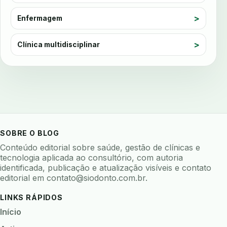
automatizacao
avaliacao de risco
Enfermagem
avaliacao de software odontologico
avaliação nutricional
Clínica multidisciplinar
avaliar sistema odontologico
avaliar software odontologico
backup
backup 321
backup clinica
backup prontuario
baterias
beacons
bioacustica
bioativos
bioceramicos
biocompatibilidade
SOBRE O BLOG
biofeedback
biofilme
biofilme dental
Conteúdo editorial sobre saúde, gestão de clínicas e
biofilme linhas agua
bioimpedancia
tecnologia aplicada ao consultório, com autoria
identificada, publicação e atualização visíveis e contato
biomarcadores
biomateriais
biomecanica
editorial em
contato@siodonto.com.br
.
biometria
biometria clinica
biometria facial
LINKS RÁPIDOS
biopsia
biopsia oral
biosseguranca
Início
biosseguranca clinica
biosseguranca digital