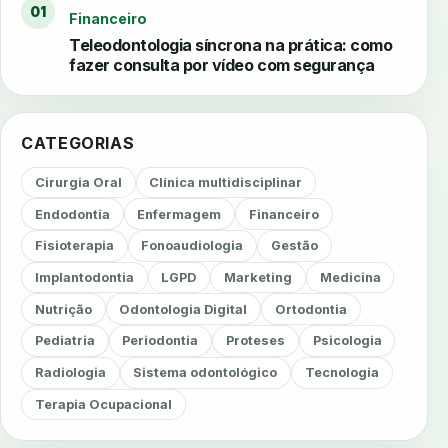
01
Financeiro
Teleodontologia síncrona na prática: como
fazer consulta por vídeo com segurança
CATEGORIAS
Cirurgia Oral
Clínica multidisciplinar
Endodontia
Enfermagem
Financeiro
Fisioterapia
Fonoaudiologia
Gestão
Implantodontia
LGPD
Marketing
Medicina
Nutrição
Odontologia Digital
Ortodontia
Pediatria
Periodontia
Proteses
Psicologia
Radiologia
Sistema odontológico
Tecnologia
Terapia Ocupacional