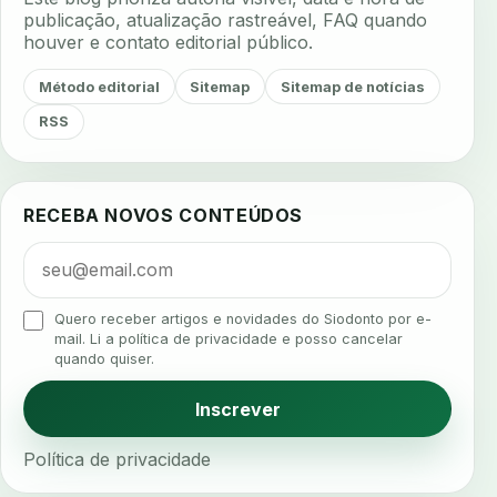
aerossois
agenda
agenda clinica
publicação, atualização rastreável, FAQ quando
houver e contato editorial público.
agenda inteligente
agenda odontologica
agendamento
agendamento digital
Método editorial
Sitemap
Sitemap de notícias
agendamento inteligente
agendamento online
RSS
agua da cadeira
ajuste estetico
ajuste oclusal
ajuste protetico
alergias
alertas clinicos
RECEBA NOVOS CONTEÚDOS
algometria
alinhadores
alta digital
alta rotacao
ambiente clinico
ampliacao
analgesia
analgesia digital
analise 3d
Quero receber artigos e novidades do Siodonto por e-
analise elementos finitos
analise facial
mail. Li a política de privacidade e posso cancelar
quando quiser.
analise funcional
analise mastigacao
anamnese
anamnese digital
Inscrever
anamnese estruturada
anamnese nutricional
Política de privacidade
ancoragem
anestesia