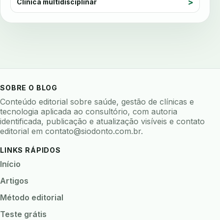
avaliacao de software odontologico
Clínica multidisciplinar
avaliação nutricional
avaliar sistema odontologico
avaliar software odontologico
backup
backup 321
backup clinica
backup prontuario
baterias
beacons
bioacustica
bioativos
SOBRE O BLOG
bioceramicos
biocompatibilidade
Conteúdo editorial sobre saúde, gestão de clínicas e
biofeedback
biofilme
biofilme dental
tecnologia aplicada ao consultório, com autoria
identificada, publicação e atualização visíveis e contato
biofilme linhas agua
bioimpedancia
editorial em
contato@siodonto.com.br
.
biomarcadores
biomateriais
biomecanica
LINKS RÁPIDOS
biometria
biometria clinica
biometria facial
Início
biopsia
biopsia oral
biosseguranca
Artigos
biosseguranca clinica
biosseguranca digital
Método editorial
biossensores
bitewing
ble odontologia
Teste grátis
blockchain
bndes
boletins epidemiológicos