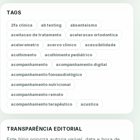
TAGS
2fa clinica
ab testing
absenteismo
aceitacao de tratamento
aceleracao ortodontica
acelerometro
acervo clinico
acessibilidade
acolhimento
acolhimento pediátrico
acompanhamento
acompanhamento digital
acompanhamento fonoaudiológico
acompanhamento nutricional
acompanhamento remoto
acompanhamento terapêutico
acustica
acustica clinica
adesao
adesao ao tratamento
adesao do paciente
adesao odontologica
TRANSPARÊNCIA EDITORIAL
adesao tratamento
adesivos inteligentes
Este blog prioriza autoria visível, data e hora de