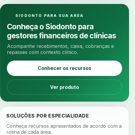
anestesia computadorizada
anestesia local
anotacoes
ansiedade
ansiedade infantil
SIODONTO PARA SUA AREA
ansiedade na cadeira
ansiedade no consultorio
Conheça o Siodonto para
ansiedade odontologica
antes e depois
gestores financeiros de clínicas
antibiotico
antibioticos
anticoagulados
Acompanhe recebimentos, caixa, cobranças e
anticoagulantes
aparelho intraoral
apdt
repasses com contexto clínico.
apertamento diurno
apinhamento dentario
Conhecer os recursos
apneia
apneia do sono
apneia sono
apps clinicos
aprendizado federado
Ver produto
apresentacao de plano
aquecimento de compostos
arcos personalizados
armazenamento dados
SOLUÇÕES POR ESPECIALIDADE
armazenamento materiais
arquivamento exames
Conheça recursos apresentados de acordo com a
arquivo clinico
arquivos 3d
rotina de cada área.