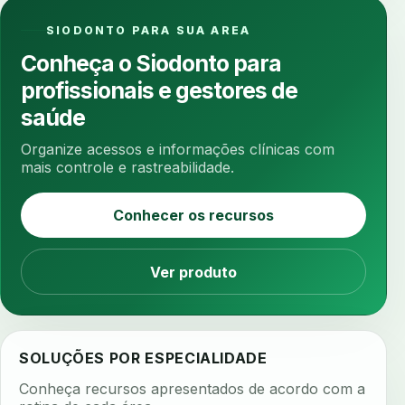
anotacoes
ansiedade
ansiedade infantil
SIODONTO PARA SUA AREA
ansiedade na cadeira
ansiedade no consultorio
Conheça o Siodonto para
ansiedade odontologica
antes e depois
profissionais e gestores de
antibiotico
antibioticos
anticoagulados
saúde
anticoagulantes
aparelho intraoral
apdt
Organize acessos e informações clínicas com
apertamento diurno
apinhamento dentario
mais controle e rastreabilidade.
apneia
apneia do sono
apneia sono
Conhecer os recursos
apps clinicos
aprendizado federado
apresentacao de plano
Ver produto
aquecimento de compostos
arcos personalizados
armazenamento dados
armazenamento materiais
arquivamento exames
SOLUÇÕES POR ESPECIALIDADE
arquivo clinico
arquivos 3d
Conheça recursos apresentados de acordo com a
arquivos radiológicos
assepsia