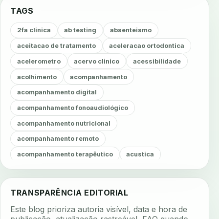
TAGS
2fa clinica
ab testing
absenteismo
aceitacao de tratamento
aceleracao ortodontica
acelerometro
acervo clinico
acessibilidade
acolhimento
acompanhamento
acompanhamento digital
acompanhamento fonoaudiológico
acompanhamento nutricional
acompanhamento remoto
acompanhamento terapêutico
acustica
acustica clinica
adesao
adesao ao tratamento
adesao do paciente
adesao odontologica
TRANSPARÊNCIA EDITORIAL
adesao tratamento
adesivos inteligentes
Este blog prioriza autoria visível, data e hora de
aerossois
agenda
agenda clinica