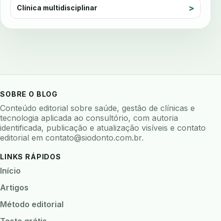
avaliação nutricional
Clínica multidisciplinar
avaliar sistema odontologico
avaliar software odontologico
backup
backup 321
backup clinica
backup prontuario
baterias
beacons
bioacustica
bioativos
bioceramicos
biocompatibilidade
SOBRE O BLOG
biofeedback
biofilme
biofilme dental
Conteúdo editorial sobre saúde, gestão de clínicas e
biofilme linhas agua
bioimpedancia
tecnologia aplicada ao consultório, com autoria
identificada, publicação e atualização visíveis e contato
biomarcadores
biomateriais
biomecanica
editorial em
contato@siodonto.com.br
.
biometria
biometria clinica
biometria facial
LINKS RÁPIDOS
biopsia
biopsia oral
biosseguranca
Início
biosseguranca clinica
biosseguranca digital
Artigos
biossensores
bitewing
ble odontologia
Método editorial
blockchain
bndes
boletins epidemiológicos