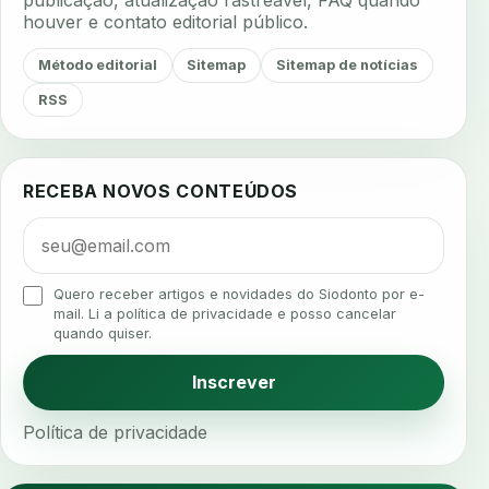
publicação, atualização rastreável, FAQ quando
houver e contato editorial público.
agenda inteligente
agenda odontologica
agendamento
agendamento digital
Método editorial
Sitemap
Sitemap de notícias
agendamento inteligente
agendamento online
RSS
agua da cadeira
ajuste estetico
ajuste oclusal
ajuste protetico
alergias
alertas clinicos
RECEBA NOVOS CONTEÚDOS
algometria
alinhadores
alta digital
alta rotacao
ambiente clinico
ampliacao
analgesia
analgesia digital
analise 3d
Quero receber artigos e novidades do Siodonto por e-
analise elementos finitos
analise facial
mail. Li a política de privacidade e posso cancelar
quando quiser.
analise funcional
analise mastigacao
anamnese
anamnese digital
Inscrever
anamnese estruturada
anamnese nutricional
Política de privacidade
ancoragem
anestesia
anestesia computadorizada
anestesia local