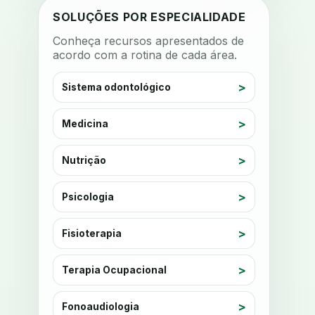
anestesia computadorizada
SOLUÇÕES POR ESPECIALIDADE
anestesia local
anotacoes
Conheça recursos apresentados de
acordo com a rotina de cada área.
ansiedade
ansiedade infantil
ansiedade na cadeira
Sistema odontológico
ansiedade no consultorio
ansiedade odontologica
Medicina
antes e depois
antibiotico
Nutrição
antibioticos
anticoagulados
anticoagulantes
aparelho intraoral
Psicologia
apdt
apertamento diurno
Fisioterapia
apinhamento dentario
apneia
apneia do sono
apneia sono
Terapia Ocupacional
apps clinicos
aprendizado federado
Fonoaudiologia