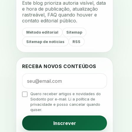
Este blog prioriza autoria visível, data
acustica
acustica clinica
e hora de publicação, atualização
rastreável, FAQ quando houver e
adesao
adesao ao tratamento
contato editorial público.
adesao do paciente
Método editorial
Sitemap
adesao odontologica
Sitemap de notícias
RSS
adesao tratamento
adesivos inteligentes
aerossois
agenda
agenda clinica
RECEBA NOVOS CONTEÚDOS
agenda inteligente
agenda odontologica
agendamento
Quero receber artigos e novidades do
Siodonto por e-mail. Li a política de
agendamento digital
privacidade e posso cancelar quando
quiser.
agendamento inteligente
agendamento online
Inscrever
agua da cadeira
ajuste estetico