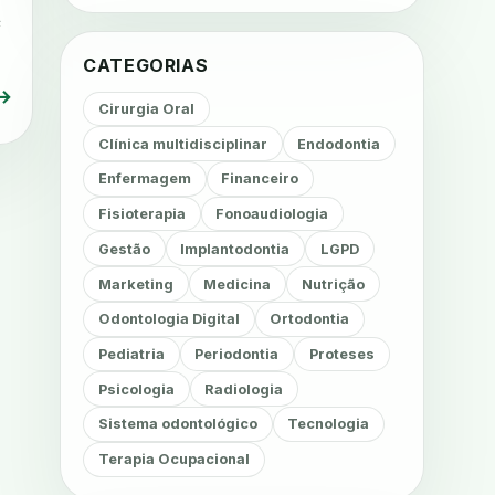
e
CATEGORIAS
→
Cirurgia Oral
Clínica multidisciplinar
Endodontia
Enfermagem
Financeiro
Fisioterapia
Fonoaudiologia
Gestão
Implantodontia
LGPD
Marketing
Medicina
Nutrição
Odontologia Digital
Ortodontia
Pediatria
Periodontia
Proteses
Psicologia
Radiologia
Sistema odontológico
Tecnologia
Terapia Ocupacional