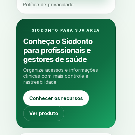
Política de privacidade
ajuste oclusal
ajuste protetico
alergias
alertas clinicos
algometria
alinhadores
SIODONTO PARA SUA AREA
alta digital
alta rotacao
Conheça o Siodonto
ambiente clinico
ampliacao
para profissionais e
analgesia
analgesia digital
gestores de saúde
analise 3d
Organize acessos e informações
analise elementos finitos
clínicas com mais controle e
rastreabilidade.
analise facial
analise funcional
analise mastigacao
anamnese
Conhecer os recursos
anamnese digital
anamnese estruturada
Ver produto
anamnese nutricional
ancoragem
anestesia