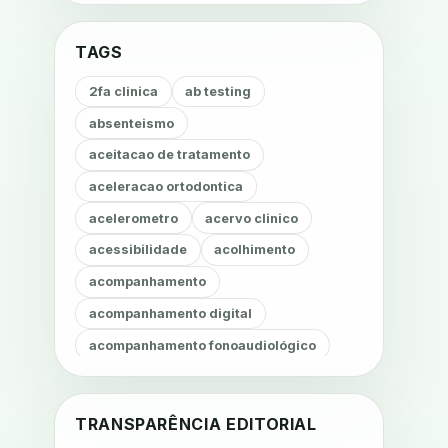
TAGS
2fa clinica
ab testing
absenteismo
aceitacao de tratamento
aceleracao ortodontica
acelerometro
acervo clinico
acessibilidade
acolhimento
acompanhamento
acompanhamento digital
acompanhamento fonoaudiológico
acompanhamento nutricional
acompanhamento remoto
TRANSPARÊNCIA EDITORIAL
acompanhamento terapêutico