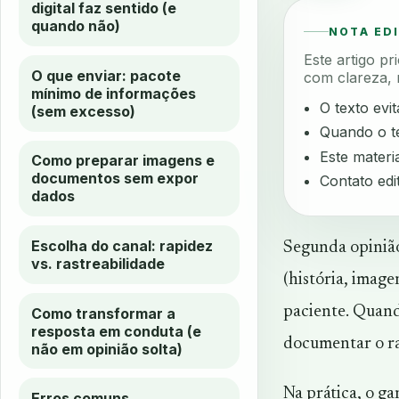
digital faz sentido (e
quando não)
NOTA ED
Este artigo p
O que enviar: pacote
com clareza, 
mínimo de informações
O texto evi
(sem excesso)
Quando o te
Este materia
Como preparar imagens e
documentos sem expor
Contato edi
dados
Escolha do canal: rapidez
Segunda opinião
vs. rastreabilidade
(história, image
paciente. Quando
Como transformar a
resposta em conduta (e
documentar o ra
não em opinião solta)
Na prática, o g
Erros comuns