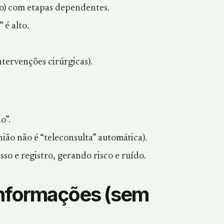
o) com etapas dependentes.
 é alto.
ntervenções cirúrgicas).
o”.
ião não é “teleconsulta” automática).
o e registro, gerando risco e ruído.
informações (sem