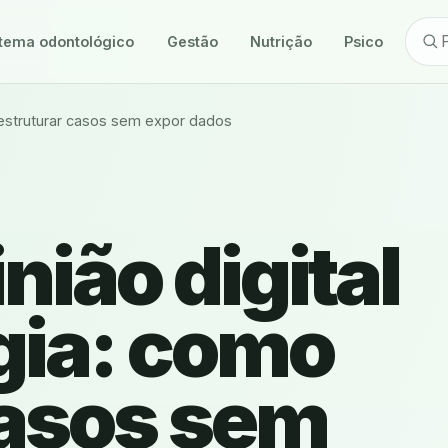
tema odontológico
Gestão
Nutrição
Psicologia
 estruturar casos sem expor dados
ião digital
gia: como
casos sem