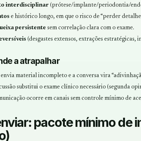
o interdisciplinar
(prótese/implante/periodontia/end
ntos
e histórico longo, em que o risco de “perder detalhe”
ueixa persistente
sem correlação clara com o exame.
eversíveis
(desgastes extensos, extrações estratégicas, i
de a atrapalhar
nvia material incompleto e a conversa vira “adivinhaçã
ussão substitui o exame clínico necessário (segunda opin
nicação ocorre em canais sem controle mínimo de acess
enviar: pacote mínimo de 
o)