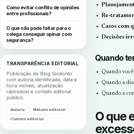
Planejament
Como evitar conflito de opiniões
entre profissionais?
Re-tratame
Casos com q
O que não pode faltar para o
colega conseguir opinar com
Decisões irr
segurança?
Quando ten
TRANSPARÊNCIA EDITORIAL
Quando você e
Publicação do Blog Siodonto
com autoria identificada, data e
Quando a disc
hora visíveis, atualização
rastreável e contato editorial
Quando a comu
público.
Autoria
Método editorial
O que 
Contato editorial
excess