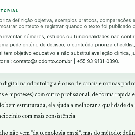
ITORIAL
rioriza definição objetiva, exemplos práticos, comparações 
mostrar contexto e registrar quando o texto foi publicado o
ta inventar números, estudos ou funcionalidades não confi
ma pede critério de decisão, o conteúdo prioriza checklist
l tem objetivo educativo e não substitui avaliação clínica, ju
torial:
contato@siodonto.com.br
| +55 93 9131-0390.
 digital na odontologia é o uso de canais e rotinas pad
ns e hipóteses) com outro profissional, de forma rápida 
 bem estruturada, ela ajuda a melhorar a qualidade da d
ciocínio com mais consistência.
anho não vem “da tecnologia em si”, mas do método: defi