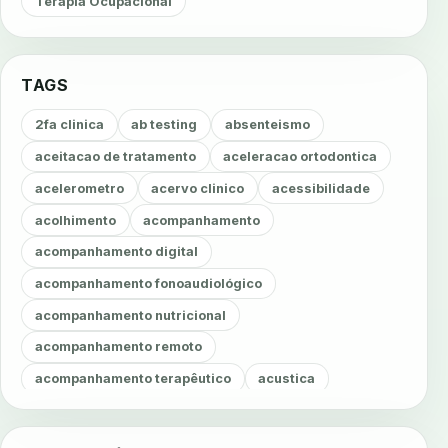
Terapia Ocupacional
TAGS
2fa clinica
ab testing
absenteismo
aceitacao de tratamento
aceleracao ortodontica
acelerometro
acervo clinico
acessibilidade
acolhimento
acompanhamento
acompanhamento digital
acompanhamento fonoaudiológico
acompanhamento nutricional
acompanhamento remoto
acompanhamento terapêutico
acustica
acustica clinica
adesao
adesao ao tratamento
adesao do paciente
adesao odontologica