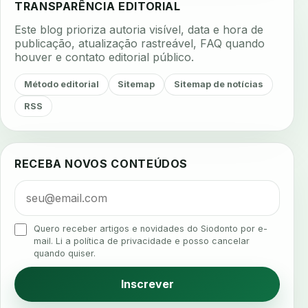
TRANSPARÊNCIA EDITORIAL
adesao tratamento
adesivos inteligentes
Este blog prioriza autoria visível, data e hora de
aerossois
agenda
agenda clinica
publicação, atualização rastreável, FAQ quando
houver e contato editorial público.
agenda inteligente
agenda odontologica
agendamento
agendamento digital
Método editorial
Sitemap
Sitemap de notícias
agendamento inteligente
agendamento online
RSS
agua da cadeira
ajuste estetico
ajuste oclusal
ajuste protetico
alergias
alertas clinicos
RECEBA NOVOS CONTEÚDOS
algometria
alinhadores
alta digital
alta rotacao
ambiente clinico
ampliacao
analgesia
analgesia digital
analise 3d
Quero receber artigos e novidades do Siodonto por e-
analise elementos finitos
analise facial
mail. Li a política de privacidade e posso cancelar
quando quiser.
analise funcional
analise mastigacao
anamnese
anamnese digital
Inscrever
anamnese estruturada
anamnese nutricional