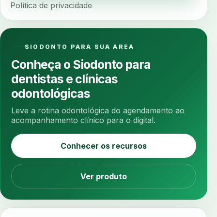
Política de privacidade
ancoragem
anestesia
anestesia computadorizada
anestesia local
anotacoes
ansiedade
ansiedade infantil
SIODONTO PARA SUA AREA
ansiedade na cadeira
ansiedade no consultorio
Conheça o Siodonto para
ansiedade odontologica
antes e depois
dentistas e clínicas
antibiotico
antibioticos
anticoagulados
odontológicas
anticoagulantes
aparelho intraoral
apdt
Leve a rotina odontológica do agendamento ao
apertamento diurno
apinhamento dentario
acompanhamento clínico para o digital.
apneia
apneia do sono
apneia sono
Conhecer os recursos
apps clinicos
aprendizado federado
apresentacao de plano
Ver produto
aquecimento de compostos
arcos personalizados
armazenamento dados
armazenamento materiais
arquivamento exames