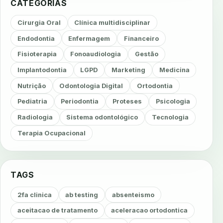
CATEGORIAS
Cirurgia Oral
Clínica multidisciplinar
Endodontia
Enfermagem
Financeiro
Fisioterapia
Fonoaudiologia
Gestão
Implantodontia
LGPD
Marketing
Medicina
Nutrição
Odontologia Digital
Ortodontia
Pediatria
Periodontia
Proteses
Psicologia
Radiologia
Sistema odontológico
Tecnologia
Terapia Ocupacional
TAGS
2fa clinica
ab testing
absenteismo
aceitacao de tratamento
aceleracao ortodontica