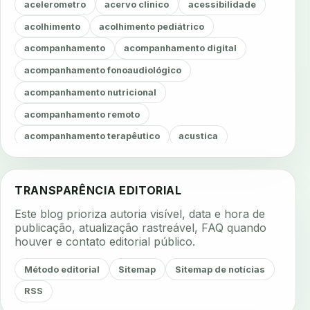
acelerometro
acervo clinico
acessibilidade
acolhimento
acolhimento pediátrico
acompanhamento
acompanhamento digital
acompanhamento fonoaudiológico
acompanhamento nutricional
acompanhamento remoto
acompanhamento terapêutico
acustica
acustica clinica
adesao
adesao ao tratamento
adesao do paciente
adesao odontologica
TRANSPARÊNCIA EDITORIAL
adesao tratamento
adesivos inteligentes
Este blog prioriza autoria visível, data e hora de
aerossois
agenda
agenda clinica
publicação, atualização rastreável, FAQ quando
houver e contato editorial público.
agenda inteligente
agenda odontologica
agendamento
agendamento digital
Método editorial
Sitemap
Sitemap de notícias
agendamento inteligente
agendamento online
RSS