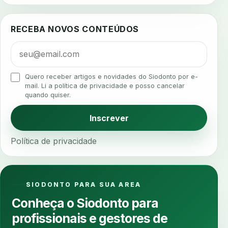
agua da cadeira
ajuste estetico
ajuste oclusal
ajuste protetico
alergias
alertas clinicos
RECEBA NOVOS CONTEÚDOS
algometria
alinhadores
alta digital
alta rotacao
ambiente clinico
ampliacao
analgesia
analgesia digital
analise 3d
Quero receber artigos e novidades do Siodonto por e-
analise elementos finitos
analise facial
mail. Li a política de privacidade e posso cancelar
quando quiser.
analise funcional
analise mastigacao
anamnese
anamnese digital
Inscrever
anamnese estruturada
anamnese nutricional
Política de privacidade
ancoragem
anestesia
anestesia computadorizada
anestesia local
anotacoes
ansiedade
ansiedade infantil
SIODONTO PARA SUA AREA
ansiedade na cadeira
ansiedade no consultorio
Conheça o Siodonto para
ansiedade odontologica
antes e depois
profissionais e gestores de
antibiotico
antibioticos
anticoagulados