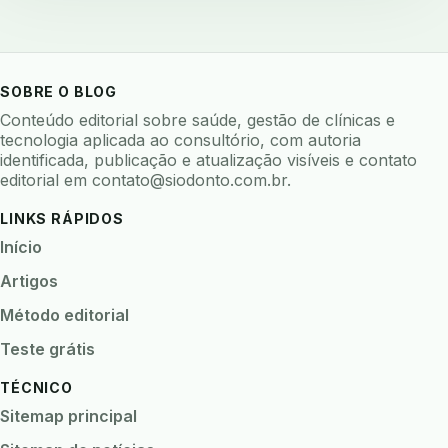
baterias
beacons
bioacustica
bioativos
bioceramicos
biocompatibilidade
biofeedback
biofilme
biofilme dental
SOBRE O BLOG
biofilme linhas agua
bioimpedancia
Conteúdo editorial sobre saúde, gestão de clínicas e
tecnologia aplicada ao consultório, com autoria
biomarcadores
biomateriais
biomecanica
identificada, publicação e atualização visíveis e contato
editorial em
contato@siodonto.com.br
.
biometria
biometria clinica
biometria facial
biopsia
biopsia oral
biosseguranca
LINKS RÁPIDOS
biosseguranca clinica
biosseguranca digital
Início
biossensores
bitewing
ble odontologia
Artigos
blockchain
bndes
boletins epidemiológicos
Método editorial
bpm
brincar
bruxismo
busca semantica
Teste grátis
cad cam
cadastro paciente
cadcam
TÉCNICO
cadeia de custodia
cadeia do frio
cadeia fria
Sitemap principal
cadeira conectada
cadeira odontologica