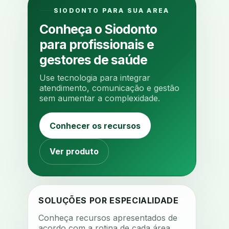
algometria
alinhadores
SIODONTO PARA SUA AREA
alta digital
alta rotacao
Conheça o Siodonto
ambiente clinico
ampliacao
para profissionais e
analgesia
analgesia digital
gestores de saúde
analise 3d
Use tecnologia para integrar
analise elementos finitos
atendimento, comunicação e gestão
sem aumentar a complexidade.
analise facial
analise funcional
analise mastigacao
anamnese
Conhecer os recursos
anamnese digital
anamnese estruturada
Ver produto
anamnese nutricional
ancoragem
anestesia
anestesia computadorizada
SOLUÇÕES POR ESPECIALIDADE
anestesia local
anotacoes
Conheça recursos apresentados de
acordo com a rotina de cada área.
ansiedade
ansiedade infantil