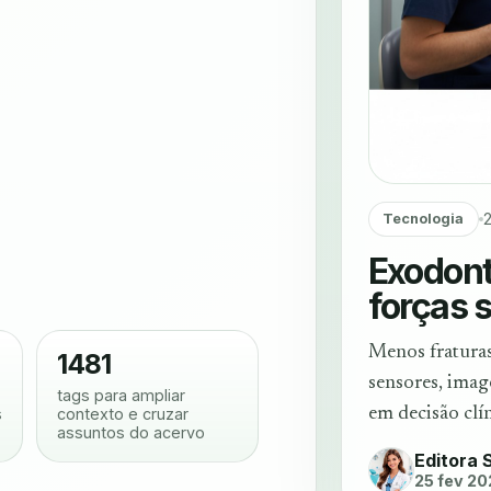
Tecnologia
Exodont
forças 
Menos fraturas
1481
sensores, imag
tags para ampliar
s
contexto e cruzar
em decisão clín
assuntos do acervo
Editora 
25 fev 2