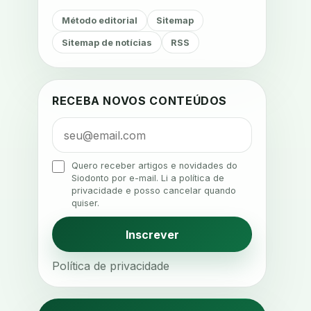
adesao do paciente
Método editorial
Sitemap
adesao odontologica
Sitemap de notícias
RSS
adesao tratamento
adesivos inteligentes
aerossois
agenda
agenda clinica
RECEBA NOVOS CONTEÚDOS
agenda inteligente
agenda odontologica
agendamento
Quero receber artigos e novidades do
Siodonto por e-mail. Li a política de
agendamento digital
privacidade e posso cancelar quando
quiser.
agendamento inteligente
agendamento online
Inscrever
agua da cadeira
ajuste estetico
Política de privacidade
ajuste oclusal
ajuste protetico
alergias
alertas clinicos