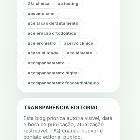
2fa clinica
ab testing
absenteismo
aceitacao de tratamento
aceleracao ortodontica
acelerometro
acervo clinico
acessibilidade
acolhimento
acompanhamento
acompanhamento digital
acompanhamento fonoaudiológico
acompanhamento nutricional
acompanhamento remoto
TRANSPARÊNCIA EDITORIAL
acompanhamento terapêutico
Este blog prioriza autoria visível, data
acustica
acustica clinica
e hora de publicação, atualização
rastreável, FAQ quando houver e
adesao
adesao ao tratamento
contato editorial público.