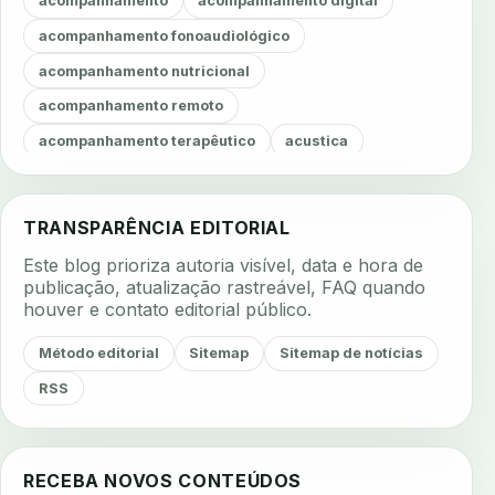
acompanhamento
acompanhamento digital
acompanhamento fonoaudiológico
acompanhamento nutricional
acompanhamento remoto
acompanhamento terapêutico
acustica
acustica clinica
adesao
adesao ao tratamento
adesao do paciente
adesao odontologica
TRANSPARÊNCIA EDITORIAL
adesao tratamento
adesivos inteligentes
Este blog prioriza autoria visível, data e hora de
aerossois
agenda
agenda clinica
publicação, atualização rastreável, FAQ quando
houver e contato editorial público.
agenda inteligente
agenda odontologica
agendamento
agendamento digital
Método editorial
Sitemap
Sitemap de notícias
agendamento inteligente
agendamento online
RSS
agua da cadeira
ajuste estetico
ajuste oclusal
ajuste protetico
alergias
alertas clinicos
RECEBA NOVOS CONTEÚDOS
algometria
alinhadores
alta digital