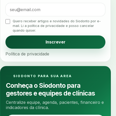
alta rotacao
ambiente clinico
ampliacao
analgesia
analgesia digital
analise 3d
Quero receber artigos e novidades do Siodonto por e-
analise elementos finitos
analise facial
mail. Li a política de privacidade e posso cancelar
quando quiser.
analise funcional
analise mastigacao
anamnese
anamnese digital
Inscrever
anamnese estruturada
anamnese nutricional
Política de privacidade
ancoragem
anestesia
anestesia computadorizada
anestesia local
anotacoes
ansiedade
ansiedade infantil
SIODONTO PARA SUA AREA
ansiedade na cadeira
ansiedade no consultorio
Conheça o Siodonto para
ansiedade odontologica
antes e depois
gestores e equipes de clínicas
antibiotico
antibioticos
anticoagulados
Centralize equipe, agenda, pacientes, financeiro e
anticoagulantes
aparelho intraoral
apdt
indicadores da clínica.
apertamento diurno
apinhamento dentario