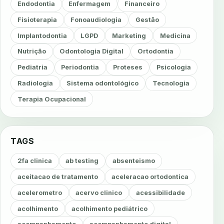
Endodontia
Enfermagem
Financeiro
Fisioterapia
Fonoaudiologia
Gestão
Implantodontia
LGPD
Marketing
Medicina
Nutrição
Odontologia Digital
Ortodontia
Pediatria
Periodontia
Proteses
Psicologia
Radiologia
Sistema odontológico
Tecnologia
Terapia Ocupacional
TAGS
2fa clinica
ab testing
absenteismo
aceitacao de tratamento
aceleracao ortodontica
acelerometro
acervo clinico
acessibilidade
acolhimento
acolhimento pediátrico