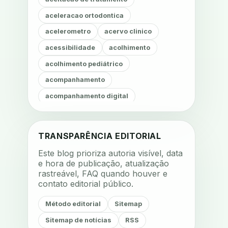
aceleracao ortodontica
acelerometro
acervo clinico
acessibilidade
acolhimento
acolhimento pediátrico
acompanhamento
acompanhamento digital
acompanhamento fonoaudiológico
acompanhamento nutricional
TRANSPARÊNCIA EDITORIAL
acompanhamento remoto
Este blog prioriza autoria visível, data
acompanhamento terapêutico
e hora de publicação, atualização
rastreável, FAQ quando houver e
acustica
acustica clinica
contato editorial público.
adesao
adesao ao tratamento
Método editorial
Sitemap
adesao do paciente
Sitemap de notícias
RSS
adesao odontologica