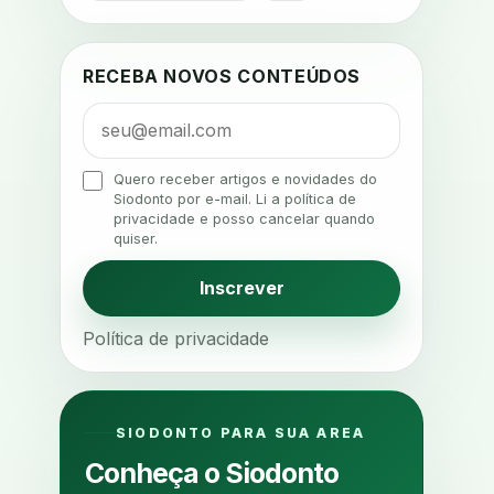
adesao tratamento
adesivos inteligentes
aerossois
RECEBA NOVOS CONTEÚDOS
agenda
agenda clinica
agenda inteligente
agenda odontologica
Quero receber artigos e novidades do
Siodonto por e-mail. Li a política de
agendamento
privacidade e posso cancelar quando
quiser.
agendamento digital
agendamento inteligente
Inscrever
agendamento online
Política de privacidade
agua da cadeira
ajuste estetico
ajuste oclusal
ajuste protetico
alergias
alertas clinicos
SIODONTO PARA SUA AREA
algometria
alinhadores
Conheça o Siodonto
alta digital
alta rotacao