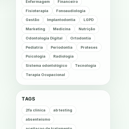
Enfermagem
Financeiro
Fisioterapia
Fonoaudiologia
Gestão
Implantodontia
LGPD
Marketing
Medicina
Nutrição
Odontologia Digital
Ortodontia
Pediatria
Periodontia
Proteses
Psicologia
Radiologia
Sistema odontológico
Tecnologia
Terapia Ocupacional
TAGS
2fa clinica
ab testing
absenteismo
aceitacao de tratamento