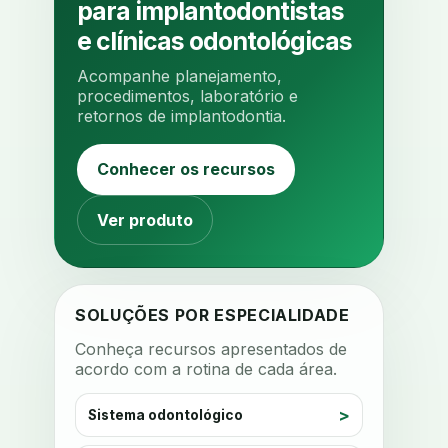
para implantodontistas
ambiente clinico
ampliacao
e clínicas odontológicas
analgesia
analgesia digital
Acompanhe planejamento,
analise 3d
procedimentos, laboratório e
retornos de implantodontia.
analise elementos finitos
analise facial
analise funcional
Conhecer os recursos
analise mastigacao
anamnese
anamnese digital
Ver produto
anamnese estruturada
anamnese nutricional
ancoragem
anestesia
SOLUÇÕES POR ESPECIALIDADE
anestesia computadorizada
Conheça recursos apresentados de
acordo com a rotina de cada área.
anestesia local
anotacoes
ansiedade
ansiedade infantil
Sistema odontológico
ansiedade na cadeira