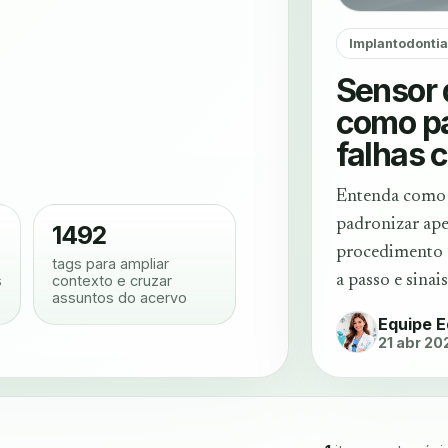
Implantodonti
Sensor 
como pa
falhas c
Entenda como u
padronizar ape
1492
procedimento c
tags para ampliar
s
contexto e cruzar
a passo e sinais
assuntos do acervo
Equipe E
21 abr 20