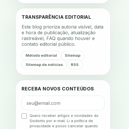
acompanhamento nutricional
acompanhamento remoto
TRANSPARÊNCIA EDITORIAL
acompanhamento terapêutico
Este blog prioriza autoria visível, data
acustica
acustica clinica
e hora de publicação, atualização
rastreável, FAQ quando houver e
adesao
adesao ao tratamento
contato editorial público.
adesao do paciente
Método editorial
Sitemap
adesao odontologica
Sitemap de notícias
RSS
adesao tratamento
adesivos inteligentes
aerossois
agenda
agenda clinica
RECEBA NOVOS CONTEÚDOS
agenda inteligente
agenda odontologica
agendamento
Quero receber artigos e novidades do
Siodonto por e-mail. Li a política de
agendamento digital
privacidade e posso cancelar quando