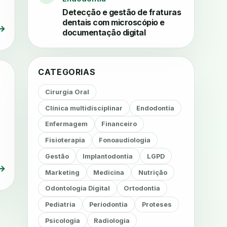
Detecção e gestão de fraturas
dentais com microscópio e
→
documentação digital
CATEGORIAS
Cirurgia Oral
Clínica multidisciplinar
Endodontia
Enfermagem
Financeiro
Fisioterapia
Fonoaudiologia
Gestão
Implantodontia
LGPD
→
Marketing
Medicina
Nutrição
Odontologia Digital
Ortodontia
Pediatria
Periodontia
Proteses
Psicologia
Radiologia