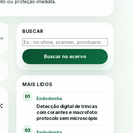
o ou proteção imediata.
BUSCAR
na
Buscar no acervo
MAIS LIDOS
01
Endodontia
:
Detecção digital de trincas
com corantes e macrofoto:
protocolo sem microscópio
02
Endodontia