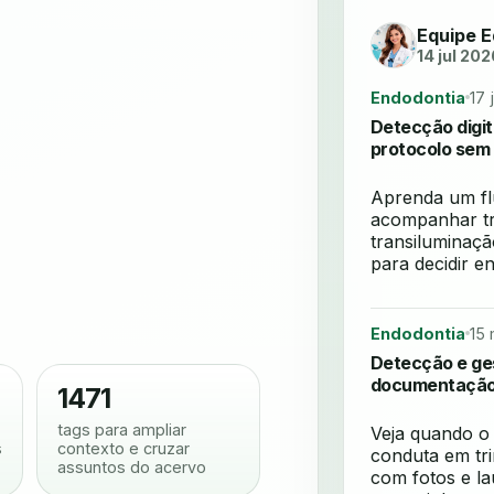
Equipe E
14 jul 202
Endodontia
17 
Detecção digit
protocolo sem
Aprenda um flu
acompanhar tr
transiluminaçã
para decidir e
Endodontia
15 
Detecção e ges
documentação 
1471
tags para ampliar
Veja quando o
s
contexto e cruzar
conduta em tr
assuntos do acervo
com fotos e la