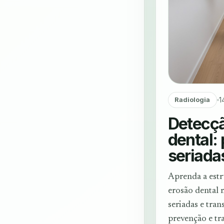
1
Radiologia
Detecçã
dental:
seriadas
Aprenda a estr
erosão dental 
seriadas e tran
prevenção e tr