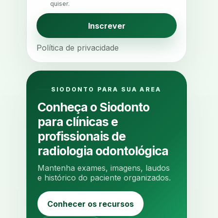
quiser.
agendamento inteligente
agendamento online
Inscrever
agua da cadeira
ajuste estetico
Política de privacidade
ajuste oclusal
ajuste protetico
alergias
alertas clinicos
algometria
alinhadores
SIODONTO PARA SUA AREA
alta digital
alta rotacao
Conheça o Siodonto
ambiente clinico
ampliacao
para clínicas e
analgesia
analgesia digital
profissionais de
analise 3d
radiologia odontológica
analise elementos finitos
Mantenha exames, imagens, laudos
analise facial
analise funcional
e histórico do paciente organizados.
analise mastigacao
anamnese
Conhecer os recursos
anamnese digital