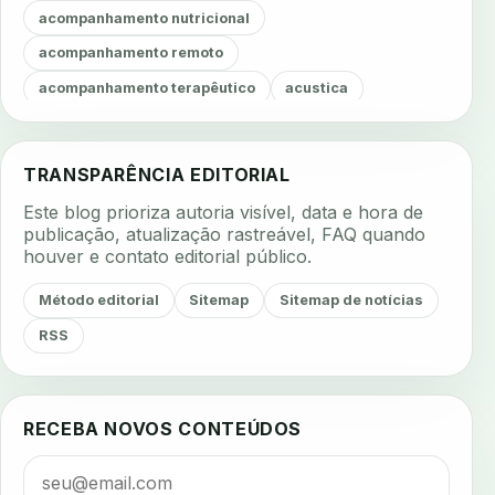
acompanhamento nutricional
acompanhamento remoto
acompanhamento terapêutico
acustica
acustica clinica
adesao
adesao ao tratamento
adesao do paciente
adesao odontologica
TRANSPARÊNCIA EDITORIAL
adesao tratamento
adesivos inteligentes
Este blog prioriza autoria visível, data e hora de
aerossois
agenda
agenda clinica
publicação, atualização rastreável, FAQ quando
houver e contato editorial público.
agenda inteligente
agenda odontologica
agendamento
agendamento digital
Método editorial
Sitemap
Sitemap de notícias
agendamento inteligente
agendamento online
RSS
agua da cadeira
ajuste estetico
ajuste oclusal
ajuste protetico
alergias
alertas clinicos
RECEBA NOVOS CONTEÚDOS
algometria
alinhadores
alta digital
alta rotacao
ambiente clinico
ampliacao