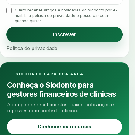
analgesia
analgesia digital
analise 3d
Quero receber artigos e novidades do Siodonto por e-
analise elementos finitos
analise facial
mail. Li a política de privacidade e posso cancelar
quando quiser.
analise funcional
analise mastigacao
anamnese
anamnese digital
Inscrever
anamnese estruturada
anamnese nutricional
Política de privacidade
ancoragem
anestesia
anestesia computadorizada
anestesia local
anotacoes
ansiedade
ansiedade infantil
SIODONTO PARA SUA AREA
ansiedade na cadeira
ansiedade no consultorio
Conheça o Siodonto para
ansiedade odontologica
antes e depois
gestores financeiros de clínicas
antibiotico
antibioticos
anticoagulados
Acompanhe recebimentos, caixa, cobranças e
anticoagulantes
aparelho intraoral
apdt
repasses com contexto clínico.
apertamento diurno
apinhamento dentario
Conhecer os recursos
apneia
apneia do sono
apneia sono