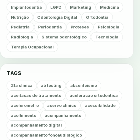
Implantodontia
LGPD
Marketing
Medicina
Nutrição
Odontologia Digital
Ortodontia
Pediatria
Periodontia
Proteses
Psicologia
Radiologia
Sistema odontológico
Tecnologia
Terapia Ocupacional
TAGS
2fa clinica
ab testing
absenteismo
aceitacao de tratamento
aceleracao ortodontica
acelerometro
acervo clinico
acessibilidade
acolhimento
acompanhamento
acompanhamento digital
acompanhamento fonoaudiológico