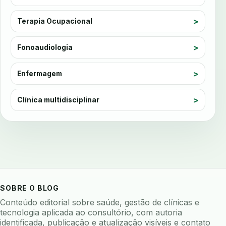
auditoria de processos
auditoria interna
ausculta dentaria
autenticacao forte
Terapia Ocupacional
auto checkin
autoclave
autoclave logs
Fonoaudiologia
automacao
automacao clinica
automacao odontologica
automacao processos
Enfermagem
automatizacao
avaliacao de risco
avaliacao de software odontologico
Clínica multidisciplinar
avaliação nutricional
avaliar sistema odontologico
avaliar software odontologico
backup
backup 321
backup clinica
backup prontuario
baterias
beacons
bioacustica
bioativos
SOBRE O BLOG
bioceramicos
biocompatibilidade
Conteúdo editorial sobre saúde, gestão de clínicas e
biofeedback
biofilme
biofilme dental
tecnologia aplicada ao consultório, com autoria
identificada, publicação e atualização visíveis e contato