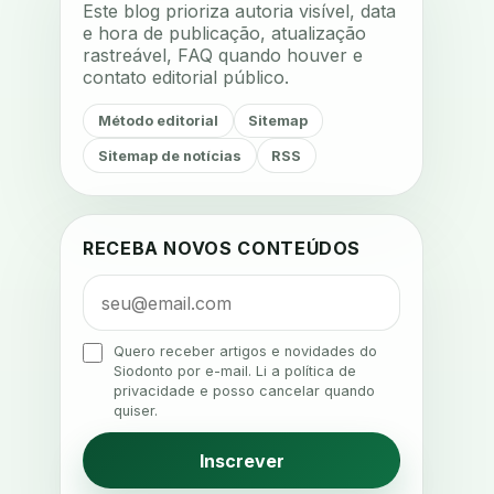
Este blog prioriza autoria visível, data
acompanhamento terapêutico
e hora de publicação, atualização
rastreável, FAQ quando houver e
acustica
acustica clinica
contato editorial público.
adesao
adesao ao tratamento
Método editorial
Sitemap
adesao do paciente
Sitemap de notícias
RSS
adesao odontologica
adesao tratamento
adesivos inteligentes
aerossois
RECEBA NOVOS CONTEÚDOS
agenda
agenda clinica
agenda inteligente
agenda odontologica
Quero receber artigos e novidades do
Siodonto por e-mail. Li a política de
agendamento
privacidade e posso cancelar quando
quiser.
agendamento digital
agendamento inteligente
Inscrever
agendamento online