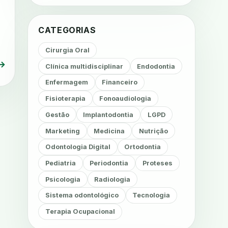
CATEGORIAS
Cirurgia Oral
→
Clínica multidisciplinar
Endodontia
Enfermagem
Financeiro
Fisioterapia
Fonoaudiologia
Gestão
Implantodontia
LGPD
Marketing
Medicina
Nutrição
Odontologia Digital
Ortodontia
Pediatria
Periodontia
Proteses
Psicologia
Radiologia
Sistema odontológico
Tecnologia
Terapia Ocupacional