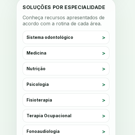
anestesia
SOLUÇÕES POR ESPECIALIDADE
anestesia computadorizada
Conheça recursos apresentados de
acordo com a rotina de cada área.
anestesia local
anotacoes
ansiedade
ansiedade infantil
Sistema odontológico
ansiedade na cadeira
ansiedade no consultorio
Medicina
ansiedade odontologica
Nutrição
antes e depois
antibiotico
antibioticos
anticoagulados
Psicologia
anticoagulantes
aparelho intraoral
Fisioterapia
apdt
apertamento diurno
apinhamento dentario
apneia
Terapia Ocupacional
apneia do sono
apneia sono
apps clinicos
Fonoaudiologia