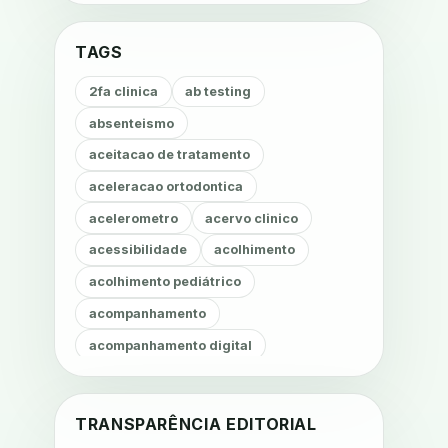
TAGS
2fa clinica
ab testing
absenteismo
aceitacao de tratamento
aceleracao ortodontica
acelerometro
acervo clinico
acessibilidade
acolhimento
acolhimento pediátrico
acompanhamento
acompanhamento digital
acompanhamento fonoaudiológico
acompanhamento nutricional
TRANSPARÊNCIA EDITORIAL
acompanhamento remoto