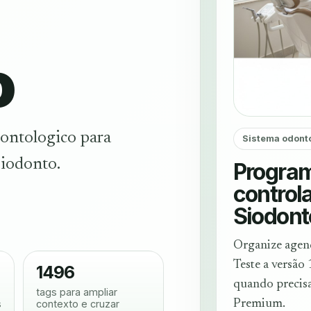
o
ontologico para
Sistema odont
Siodonto.
Program
control
Siodont
Organize agend
Teste a versão 
1496
quando precis
tags para ampliar
s
contexto e cruzar
Premium.