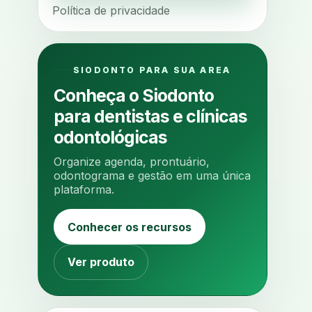
Política de privacidade
agua da cadeira
ajuste estetico
ajuste oclusal
ajuste protetico
alergias
alertas clinicos
SIODONTO PARA SUA AREA
algometria
alinhadores
Conheça o Siodonto
alta digital
alta rotacao
para dentistas e clínicas
ambiente clinico
ampliacao
odontológicas
analgesia
analgesia digital
Organize agenda, prontuário,
analise 3d
odontograma e gestão em uma única
plataforma.
analise elementos finitos
analise facial
analise funcional
Conhecer os recursos
analise mastigacao
anamnese
anamnese digital
Ver produto
anamnese estruturada
anamnese nutricional
ancoragem