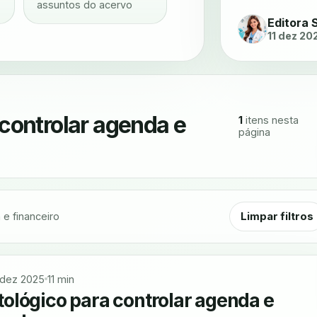
assuntos do acervo
Editora 
11 dez 20
controlar agenda e
1
itens nesta
página
Limpar filtros
e financeiro
 dez 2025
11 min
ológico para controlar agenda e