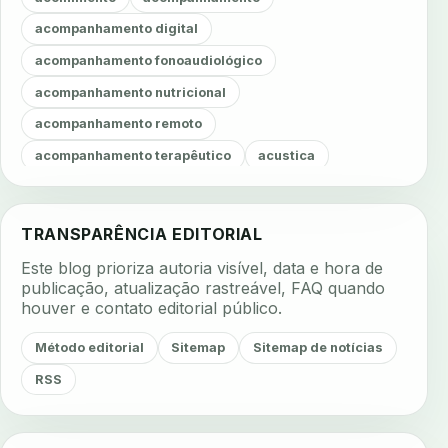
acompanhamento digital
acompanhamento fonoaudiológico
acompanhamento nutricional
acompanhamento remoto
acompanhamento terapêutico
acustica
acustica clinica
adesao
adesao ao tratamento
adesao do paciente
adesao odontologica
TRANSPARÊNCIA EDITORIAL
adesao tratamento
adesivos inteligentes
Este blog prioriza autoria visível, data e hora de
aerossois
agenda
agenda clinica
publicação, atualização rastreável, FAQ quando
houver e contato editorial público.
agenda inteligente
agenda odontologica
agendamento
agendamento digital
Método editorial
Sitemap
Sitemap de notícias
agendamento inteligente
agendamento online
RSS
agua da cadeira
ajuste estetico
ajuste oclusal
ajuste protetico
alergias
alertas clinicos