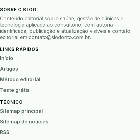
biofeedback
biofilme
biofilme dental
SOBRE O BLOG
biofilme linhas agua
bioimpedancia
Conteúdo editorial sobre saúde, gestão de clínicas e
biomarcadores
biomateriais
biomecanica
tecnologia aplicada ao consultório, com autoria
identificada, publicação e atualização visíveis e contato
biometria
biometria clinica
biometria facial
editorial em
contato@siodonto.com.br
.
biopsia
biopsia oral
biosseguranca
LINKS RÁPIDOS
biosseguranca clinica
biosseguranca digital
Início
biossensores
bitewing
ble odontologia
Artigos
blockchain
bndes
boletins epidemiológicos
Método editorial
bpm
bruxismo
busca semantica
cad cam
Teste grátis
cadastro paciente
cadcam
TÉCNICO
cadeia de custodia
cadeia do frio
cadeia fria
Sitemap principal
cadeira conectada
cadeira odontologica
Sitemap de notícias
Caderneta da Criança
calibracao
RSS
camera documentos
camera intraoral