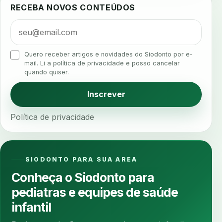
RECEBA NOVOS CONTEÚDOS
algometria
alinhadores
alta digital
alta rotacao
ambiente clinico
ampliacao
analgesia
analgesia digital
analise 3d
Quero receber artigos e novidades do Siodonto por e-
analise elementos finitos
analise facial
mail. Li a política de privacidade e posso cancelar
quando quiser.
analise funcional
analise mastigacao
anamnese
anamnese digital
Inscrever
anamnese estruturada
anamnese nutricional
Política de privacidade
ancoragem
anestesia
anestesia computadorizada
anestesia local
anotacoes
ansiedade
ansiedade infantil
SIODONTO PARA SUA AREA
ansiedade na cadeira
ansiedade no consultorio
Conheça o Siodonto para
ansiedade odontologica
antes e depois
pediatras e equipes de saúde
antibiotico
antibioticos
anticoagulados
infantil
anticoagulantes
aparelho intraoral
apdt