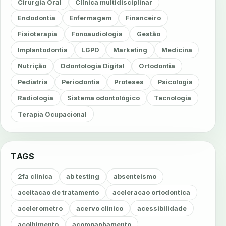
Cirurgia Oral
Clínica multidisciplinar
Endodontia
Enfermagem
Financeiro
Fisioterapia
Fonoaudiologia
Gestão
Implantodontia
LGPD
Marketing
Medicina
Nutrição
Odontologia Digital
Ortodontia
Pediatria
Periodontia
Proteses
Psicologia
Radiologia
Sistema odontológico
Tecnologia
Terapia Ocupacional
TAGS
2fa clinica
ab testing
absenteismo
aceitacao de tratamento
aceleracao ortodontica
acelerometro
acervo clinico
acessibilidade
acolhimento
acompanhamento