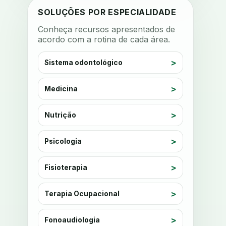
anestesia
SOLUÇÕES POR ESPECIALIDADE
anestesia computadorizada
Conheça recursos apresentados de
acordo com a rotina de cada área.
anestesia local
anotacoes
ansiedade
ansiedade infantil
Sistema odontológico
ansiedade na cadeira
ansiedade no consultorio
Medicina
ansiedade odontologica
Nutrição
antes e depois
antibiotico
antibioticos
anticoagulados
Psicologia
anticoagulantes
aparelho intraoral
Fisioterapia
apdt
apertamento diurno
apinhamento dentario
apneia
Terapia Ocupacional
apneia do sono
apneia sono
apps clinicos
Fonoaudiologia