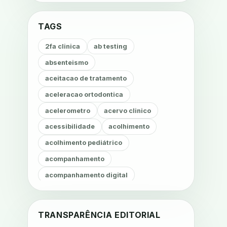
TAGS
2fa clinica
ab testing
absenteismo
aceitacao de tratamento
aceleracao ortodontica
acelerometro
acervo clinico
acessibilidade
acolhimento
acolhimento pediátrico
acompanhamento
acompanhamento digital
acompanhamento fonoaudiológico
acompanhamento nutricional
TRANSPARÊNCIA EDITORIAL
acompanhamento remoto