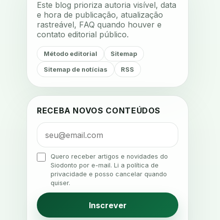
Este blog prioriza autoria visível, data
acompanhamento terapêutico
e hora de publicação, atualização
rastreável, FAQ quando houver e
acustica
acustica clinica
contato editorial público.
adesao
adesao ao tratamento
Método editorial
Sitemap
adesao do paciente
Sitemap de notícias
RSS
adesao odontologica
adesao tratamento
adesivos inteligentes
aerossois
RECEBA NOVOS CONTEÚDOS
agenda
agenda clinica
agenda inteligente
agenda odontologica
Quero receber artigos e novidades do
Siodonto por e-mail. Li a política de
agendamento
privacidade e posso cancelar quando
quiser.
agendamento digital
agendamento inteligente
Inscrever
agendamento online