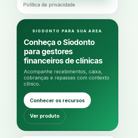
Política de privacidade
agua da cadeira
ajuste estetico
ajuste oclusal
ajuste protetico
alergias
alertas clinicos
SIODONTO PARA SUA AREA
algometria
alinhadores
Conheça o Siodonto
alta digital
alta rotacao
para gestores
ambiente clinico
ampliacao
financeiros de clínicas
analgesia
analgesia digital
Acompanhe recebimentos, caixa,
analise 3d
cobranças e repasses com contexto
clínico.
analise elementos finitos
analise facial
analise funcional
Conhecer os recursos
analise mastigacao
anamnese
anamnese digital
Ver produto
anamnese estruturada
anamnese nutricional
ancoragem