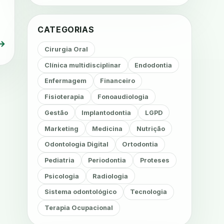
CATEGORIAS
→
Cirurgia Oral
Clínica multidisciplinar
Endodontia
Enfermagem
Financeiro
Fisioterapia
Fonoaudiologia
Gestão
Implantodontia
LGPD
Marketing
Medicina
Nutrição
Odontologia Digital
Ortodontia
Pediatria
Periodontia
Proteses
Psicologia
Radiologia
Sistema odontológico
Tecnologia
Terapia Ocupacional