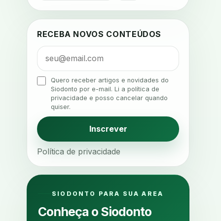
adesivos inteligentes
aerossois
agenda
agenda clinica
RECEBA NOVOS CONTEÚDOS
agenda inteligente
agenda odontologica
agendamento
Quero receber artigos e novidades do
Siodonto por e-mail. Li a política de
agendamento digital
privacidade e posso cancelar quando
quiser.
agendamento inteligente
agendamento online
Inscrever
agua da cadeira
ajuste estetico
Política de privacidade
ajuste oclusal
ajuste protetico
alergias
alertas clinicos
algometria
alinhadores
SIODONTO PARA SUA AREA
alta digital
alta rotacao
Conheça o Siodonto
ambiente clinico
ampliacao