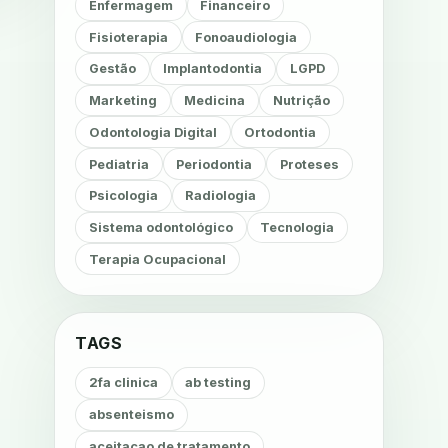
Enfermagem
Financeiro
Fisioterapia
Fonoaudiologia
Gestão
Implantodontia
LGPD
Marketing
Medicina
Nutrição
Odontologia Digital
Ortodontia
Pediatria
Periodontia
Proteses
Psicologia
Radiologia
Sistema odontológico
Tecnologia
Terapia Ocupacional
TAGS
2fa clinica
ab testing
absenteismo
aceitacao de tratamento