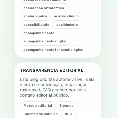
aceleracao ortodontica
acelerometro
acervo clinico
acessibilidade
acolhimento
acompanhamento
acompanhamento digital
acompanhamento fonoaudiológico
acompanhamento nutricional
acompanhamento remoto
TRANSPARÊNCIA EDITORIAL
acompanhamento terapêutico
Este blog prioriza autoria visível, data
acustica
acustica clinica
e hora de publicação, atualização
rastreável, FAQ quando houver e
adesao
adesao ao tratamento
contato editorial público.
adesao do paciente
Método editorial
Sitemap
adesao odontologica
Sitemap de notícias
RSS
adesao tratamento