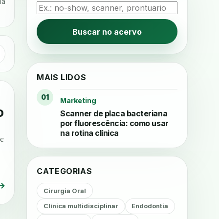
na
Buscar no acervo
MAIS LIDOS
01
Marketing
o
Scanner de placa bacteriana
por fluorescência: como usar
na rotina clínica
te
CATEGORIAS
→
Cirurgia Oral
Clínica multidisciplinar
Endodontia