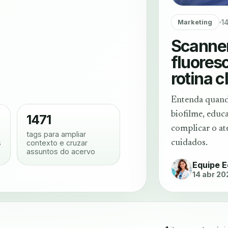
1
Marketing
Scanner
fluores
rotina c
Entenda quando
biofilme, educ
1471
complicar o ate
tags para ampliar
s
contexto e cruzar
cuidados.
assuntos do acervo
Equipe E
14 abr 20