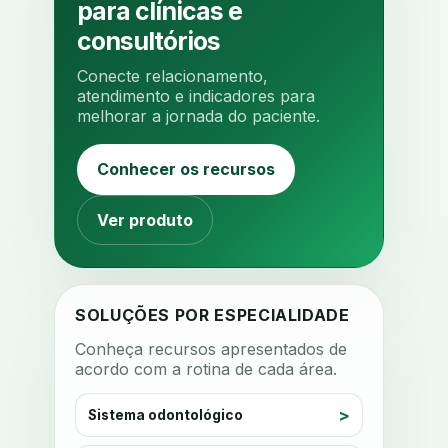
para clínicas e
analgesia
analgesia digital
consultórios
analise 3d
Conecte relacionamento,
analise elementos finitos
atendimento e indicadores para
melhorar a jornada do paciente.
analise facial
analise funcional
analise mastigacao
anamnese
Conhecer os recursos
anamnese digital
anamnese estruturada
Ver produto
anamnese nutricional
ancoragem
anestesia
anestesia computadorizada
SOLUÇÕES POR ESPECIALIDADE
anestesia local
anotacoes
Conheça recursos apresentados de
acordo com a rotina de cada área.
ansiedade
ansiedade infantil
ansiedade na cadeira
Sistema odontológico
ansiedade no consultorio