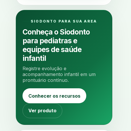
alergias
alertas clinicos
algometria
alinhadores
SIODONTO PARA SUA AREA
alta digital
alta rotacao
Conheça o Siodonto
ambiente clinico
ampliacao
para pediatras e
analgesia
analgesia digital
equipes de saúde
analise 3d
infantil
analise elementos finitos
Registre evolução e
analise facial
analise funcional
acompanhamento infantil em um
prontuário contínuo.
analise mastigacao
anamnese
anamnese digital
Conhecer os recursos
anamnese estruturada
anamnese nutricional
ancoragem
Ver produto
anestesia
anestesia computadorizada