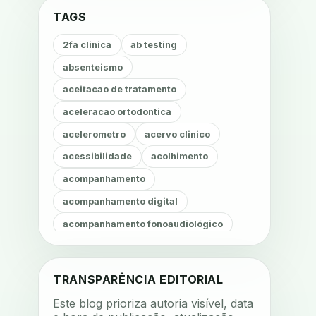
TAGS
2fa clinica
ab testing
absenteismo
aceitacao de tratamento
aceleracao ortodontica
acelerometro
acervo clinico
acessibilidade
acolhimento
acompanhamento
acompanhamento digital
acompanhamento fonoaudiológico
acompanhamento nutricional
acompanhamento remoto
TRANSPARÊNCIA EDITORIAL
acompanhamento terapêutico
Este blog prioriza autoria visível, data
acustica
acustica clinica