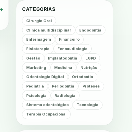
CATEGORIAS
→
Cirurgia Oral
Clínica multidisciplinar
Endodontia
Enfermagem
Financeiro
Fisioterapia
Fonoaudiologia
Gestão
Implantodontia
LGPD
Marketing
Medicina
Nutrição
Odontologia Digital
Ortodontia
Pediatria
Periodontia
Proteses
Psicologia
Radiologia
Sistema odontológico
Tecnologia
Terapia Ocupacional