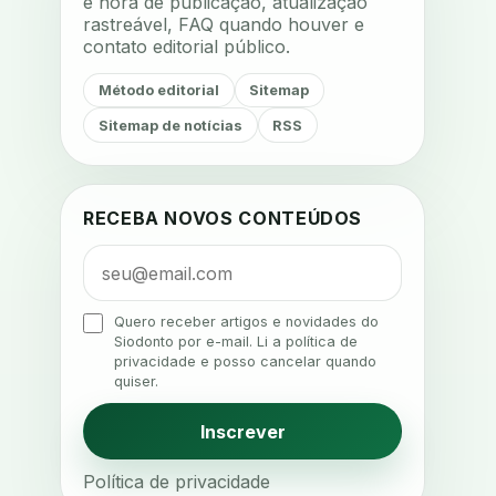
e hora de publicação, atualização
rastreável, FAQ quando houver e
adesao
adesao ao tratamento
contato editorial público.
adesao do paciente
Método editorial
Sitemap
adesao odontologica
Sitemap de notícias
RSS
adesao tratamento
adesivos inteligentes
aerossois
agenda
agenda clinica
RECEBA NOVOS CONTEÚDOS
agenda inteligente
agenda odontologica
agendamento
Quero receber artigos e novidades do
Siodonto por e-mail. Li a política de
agendamento digital
privacidade e posso cancelar quando
quiser.
agendamento inteligente
agendamento online
Inscrever
agua da cadeira
ajuste estetico
Política de privacidade
ajuste oclusal
ajuste protetico