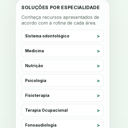
anestesia local
anotacoes
SOLUÇÕES POR ESPECIALIDADE
ansiedade
ansiedade infantil
Conheça recursos apresentados de
acordo com a rotina de cada área.
ansiedade na cadeira
ansiedade no consultorio
Sistema odontológico
ansiedade odontologica
Medicina
antes e depois
antibiotico
antibioticos
anticoagulados
Nutrição
anticoagulantes
aparelho intraoral
apdt
apertamento diurno
Psicologia
apinhamento dentario
apneia
Fisioterapia
apneia do sono
apneia sono
apps clinicos
Terapia Ocupacional
aprendizado federado
apresentacao de plano
Fonoaudiologia