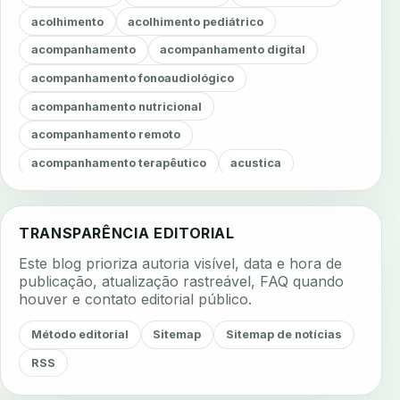
acolhimento
acolhimento pediátrico
acompanhamento
acompanhamento digital
acompanhamento fonoaudiológico
acompanhamento nutricional
acompanhamento remoto
acompanhamento terapêutico
acustica
acustica clinica
adesao
adesao ao tratamento
adesao do paciente
adesao odontologica
TRANSPARÊNCIA EDITORIAL
adesao tratamento
adesivos inteligentes
Este blog prioriza autoria visível, data e hora de
aerossois
agenda
agenda clinica
publicação, atualização rastreável, FAQ quando
houver e contato editorial público.
agenda inteligente
agenda odontologica
agendamento
agendamento digital
Método editorial
Sitemap
Sitemap de notícias
agendamento inteligente
agendamento online
RSS
agua da cadeira
ajuste estetico
ajuste oclusal