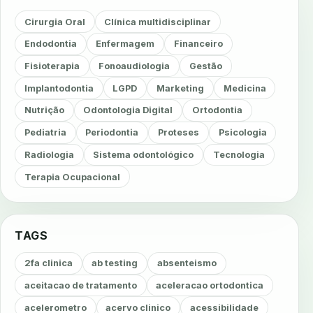
Cirurgia Oral
Clínica multidisciplinar
Endodontia
Enfermagem
Financeiro
Fisioterapia
Fonoaudiologia
Gestão
Implantodontia
LGPD
Marketing
Medicina
Nutrição
Odontologia Digital
Ortodontia
Pediatria
Periodontia
Proteses
Psicologia
Radiologia
Sistema odontológico
Tecnologia
Terapia Ocupacional
TAGS
2fa clinica
ab testing
absenteismo
aceitacao de tratamento
aceleracao ortodontica
acelerometro
acervo clinico
acessibilidade