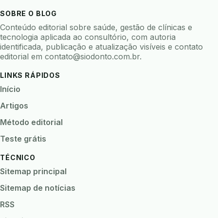
baterias
beacons
bioacustica
bioativos
SOBRE O BLOG
bioceramicos
biocompatibilidade
Conteúdo editorial sobre saúde, gestão de clínicas e
biofeedback
biofilme
biofilme dental
tecnologia aplicada ao consultório, com autoria
identificada, publicação e atualização visíveis e contato
biofilme linhas agua
bioimpedancia
editorial em
contato@siodonto.com.br
.
biomarcadores
biomateriais
biomecanica
LINKS RÁPIDOS
biometria
biometria clinica
biometria facial
Início
biopsia
biopsia oral
biosseguranca
Artigos
biosseguranca clinica
biosseguranca digital
Método editorial
biossensores
bitewing
ble odontologia
Teste grátis
blockchain
bndes
boletins epidemiológicos
TÉCNICO
bpm
brincar
bruxismo
busca semantica
Sitemap principal
cad cam
cadastro paciente
cadcam
Sitemap de notícias
cadeia de custodia
cadeia do frio
cadeia fria
RSS
cadeira conectada
cadeira odontologica