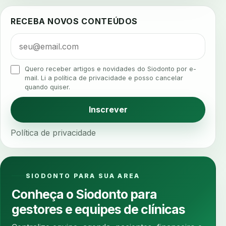
ajuste protetico
alergias
alertas clinicos
RECEBA NOVOS CONTEÚDOS
algometria
alinhadores
alta digital
alta rotacao
ambiente clinico
ampliacao
analgesia
analgesia digital
analise 3d
Quero receber artigos e novidades do Siodonto por e-
analise elementos finitos
analise facial
mail. Li a política de privacidade e posso cancelar
quando quiser.
analise funcional
analise mastigacao
anamnese
anamnese digital
Inscrever
anamnese estruturada
anamnese nutricional
Política de privacidade
ancoragem
anestesia
anestesia computadorizada
anestesia local
anotacoes
ansiedade
ansiedade infantil
SIODONTO PARA SUA AREA
ansiedade na cadeira
ansiedade no consultorio
Conheça o Siodonto para
ansiedade odontologica
antes e depois
gestores e equipes de clínicas
antibiotico
antibioticos
anticoagulados