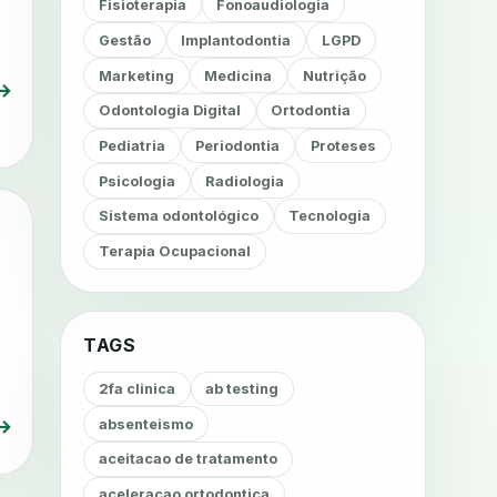
Fisioterapia
Fonoaudiologia
Gestão
Implantodontia
LGPD
Marketing
Medicina
Nutrição
→
Odontologia Digital
Ortodontia
Pediatria
Periodontia
Proteses
Psicologia
Radiologia
Sistema odontológico
Tecnologia
Terapia Ocupacional
TAGS
2fa clinica
ab testing
→
absenteismo
aceitacao de tratamento
aceleracao ortodontica