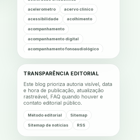
acelerometro
acervo clinico
acessibilidade
acolhimento
acompanhamento
acompanhamento digital
acompanhamento fonoaudiológico
acompanhamento nutricional
acompanhamento remoto
TRANSPARÊNCIA EDITORIAL
acompanhamento terapêutico
Este blog prioriza autoria visível, data
acustica
acustica clinica
e hora de publicação, atualização
rastreável, FAQ quando houver e
adesao
adesao ao tratamento
contato editorial público.
adesao do paciente
Método editorial
Sitemap
adesao odontologica
Sitemap de notícias
RSS
adesao tratamento
adesivos inteligentes
aerossois