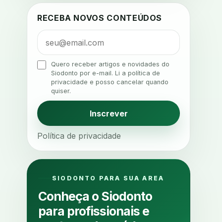
agenda
agenda clinica
RECEBA NOVOS CONTEÚDOS
agenda inteligente
agenda odontologica
agendamento
Quero receber artigos e novidades do
Siodonto por e-mail. Li a política de
agendamento digital
privacidade e posso cancelar quando
quiser.
agendamento inteligente
agendamento online
Inscrever
agua da cadeira
ajuste estetico
Política de privacidade
ajuste oclusal
ajuste protetico
alergias
alertas clinicos
algometria
alinhadores
SIODONTO PARA SUA AREA
alta digital
alta rotacao
Conheça o Siodonto
ambiente clinico
ampliacao
para profissionais e
analgesia
analgesia digital