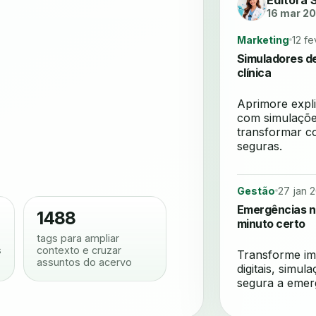
Editora 
16 mar 2
Marketing
12 f
Simuladores d
clínica
Aprimore expl
com simulações
transformar co
seguras.
Gestão
27 jan 
Emergências na 
1488
minuto certo
tags para ampliar
s
contexto e cruzar
Transforme im
assuntos do acervo
digitais, simul
segura a emerg