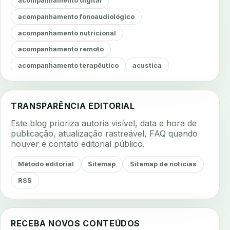
acompanhamento digital
acompanhamento fonoaudiológico
acompanhamento nutricional
acompanhamento remoto
acompanhamento terapêutico
acustica
acustica clinica
adesao
adesao ao tratamento
adesao do paciente
adesao odontologica
TRANSPARÊNCIA EDITORIAL
adesao tratamento
adesivos inteligentes
Este blog prioriza autoria visível, data e hora de
aerossois
agenda
agenda clinica
publicação, atualização rastreável, FAQ quando
houver e contato editorial público.
agenda inteligente
agenda odontologica
agendamento
agendamento digital
Método editorial
Sitemap
Sitemap de notícias
agendamento inteligente
agendamento online
RSS
agua da cadeira
ajuste estetico
ajuste oclusal
ajuste protetico
alergias
alertas clinicos
RECEBA NOVOS CONTEÚDOS
algometria
alinhadores
alta digital