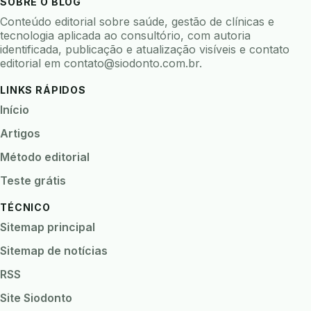
SOBRE O BLOG
biofeedback
biofilme
biofilme dental
Conteúdo editorial sobre saúde, gestão de clínicas e
biofilme linhas agua
bioimpedancia
tecnologia aplicada ao consultório, com autoria
identificada, publicação e atualização visíveis e contato
biomarcadores
biomateriais
biomecanica
editorial em
contato@siodonto.com.br
.
biometria
biometria clinica
biometria facial
LINKS RÁPIDOS
biopsia
biopsia oral
biosseguranca
Início
biosseguranca clinica
biosseguranca digital
Artigos
biossensores
bitewing
ble odontologia
Método editorial
blockchain
bndes
boletins epidemiológicos
Teste grátis
bpm
bruxismo
busca semantica
cad cam
TÉCNICO
cadastro paciente
cadcam
Sitemap principal
cadeia de custodia
cadeia do frio
cadeia fria
Sitemap de notícias
cadeira conectada
cadeira odontologica
RSS
Caderneta da Criança
calibracao
Site Siodonto
camera documentos
camera intraoral