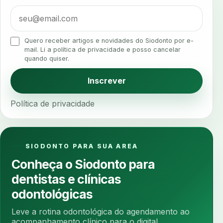
alta rotacao
ambiente clinico
ampliacao
analgesia
analgesia digital
analise 3d
Quero receber artigos e novidades do Siodonto por e-
analise elementos finitos
analise facial
mail. Li a política de privacidade e posso cancelar
quando quiser.
analise funcional
analise mastigacao
anamnese
anamnese digital
Inscrever
anamnese estruturada
anamnese nutricional
Política de privacidade
ancoragem
anestesia
anestesia computadorizada
anestesia local
anotacoes
ansiedade
ansiedade infantil
SIODONTO PARA SUA AREA
ansiedade na cadeira
ansiedade no consultorio
Conheça o Siodonto para
ansiedade odontologica
antes e depois
dentistas e clínicas
antibiotico
antibioticos
anticoagulados
odontológicas
anticoagulantes
aparelho intraoral
apdt
Leve a rotina odontológica do agendamento ao
apertamento diurno
apinhamento dentario
acompanhamento clínico para o digital.