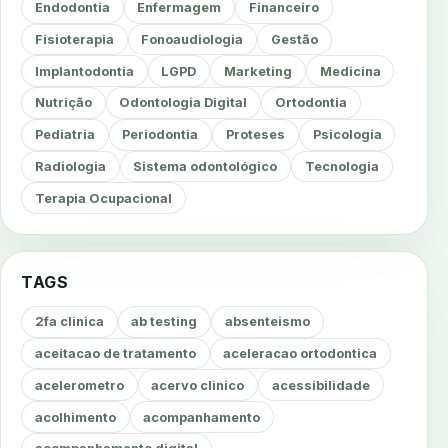
Endodontia
Enfermagem
Financeiro
Fisioterapia
Fonoaudiologia
Gestão
Implantodontia
LGPD
Marketing
Medicina
Nutrição
Odontologia Digital
Ortodontia
Pediatria
Periodontia
Proteses
Psicologia
Radiologia
Sistema odontológico
Tecnologia
Terapia Ocupacional
TAGS
2fa clinica
ab testing
absenteismo
aceitacao de tratamento
aceleracao ortodontica
acelerometro
acervo clinico
acessibilidade
acolhimento
acompanhamento