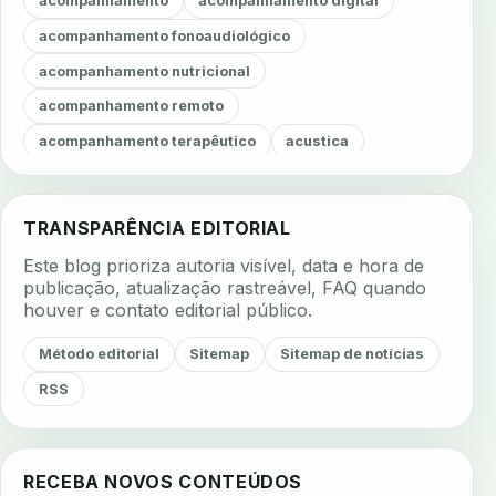
acompanhamento
acompanhamento digital
acompanhamento fonoaudiológico
acompanhamento nutricional
acompanhamento remoto
acompanhamento terapêutico
acustica
acustica clinica
adesao
adesao ao tratamento
adesao do paciente
adesao odontologica
TRANSPARÊNCIA EDITORIAL
adesao tratamento
adesivos inteligentes
Este blog prioriza autoria visível, data e hora de
aerossois
agenda
agenda clinica
publicação, atualização rastreável, FAQ quando
houver e contato editorial público.
agenda inteligente
agenda odontologica
agendamento
agendamento digital
Método editorial
Sitemap
Sitemap de notícias
agendamento inteligente
agendamento online
RSS
agua da cadeira
ajuste estetico
ajuste oclusal
ajuste protetico
alergias
alertas clinicos
RECEBA NOVOS CONTEÚDOS
algometria
alinhadores
alta digital