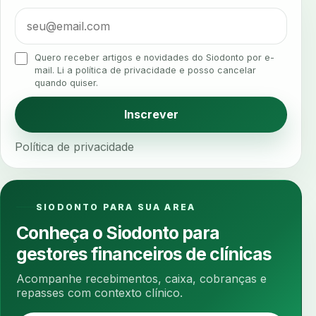
alta rotacao
ambiente clinico
ampliacao
analgesia
analgesia digital
analise 3d
Quero receber artigos e novidades do Siodonto por e-
analise elementos finitos
analise facial
mail. Li a política de privacidade e posso cancelar
quando quiser.
analise funcional
analise mastigacao
anamnese
anamnese digital
Inscrever
anamnese estruturada
anamnese nutricional
Política de privacidade
ancoragem
anestesia
anestesia computadorizada
anestesia local
anotacoes
ansiedade
ansiedade infantil
SIODONTO PARA SUA AREA
ansiedade na cadeira
ansiedade no consultorio
Conheça o Siodonto para
ansiedade odontologica
antes e depois
gestores financeiros de clínicas
antibiotico
antibioticos
anticoagulados
Acompanhe recebimentos, caixa, cobranças e
anticoagulantes
aparelho intraoral
apdt
repasses com contexto clínico.
apertamento diurno
apinhamento dentario