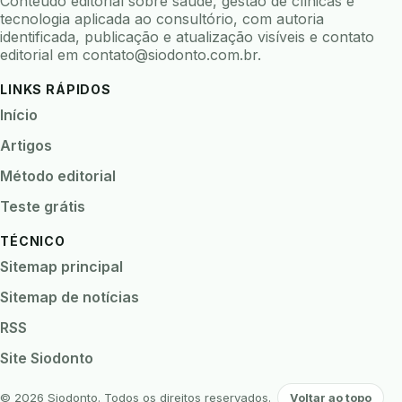
Conteúdo editorial sobre saúde, gestão de clínicas e
biofeedback
biofilme
biofilme dental
tecnologia aplicada ao consultório, com autoria
identificada, publicação e atualização visíveis e contato
biofilme linhas agua
bioimpedancia
editorial em
contato@siodonto.com.br
.
biomarcadores
biomateriais
biomecanica
LINKS RÁPIDOS
biometria
biometria clinica
biometria facial
Início
biopsia
biopsia oral
biosseguranca
Artigos
biosseguranca clinica
biosseguranca digital
Método editorial
biossensores
bitewing
ble odontologia
Teste grátis
blockchain
bndes
boletins epidemiológicos
TÉCNICO
bpm
brincar
bruxismo
busca semantica
Sitemap principal
cad cam
cadastro paciente
cadcam
Sitemap de notícias
cadeia de custodia
cadeia do frio
cadeia fria
RSS
cadeira conectada
cadeira odontologica
Site Siodonto
Caderneta da Criança
calibracao
camera documentos
camera intraoral
© 2026 Siodonto. Todos os direitos reservados.
Voltar ao topo