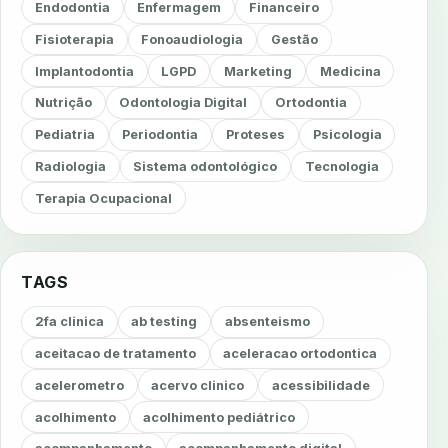
Endodontia
Enfermagem
Financeiro
Fisioterapia
Fonoaudiologia
Gestão
Implantodontia
LGPD
Marketing
Medicina
Nutrição
Odontologia Digital
Ortodontia
Pediatria
Periodontia
Proteses
Psicologia
Radiologia
Sistema odontológico
Tecnologia
Terapia Ocupacional
TAGS
2fa clinica
ab testing
absenteismo
aceitacao de tratamento
aceleracao ortodontica
acelerometro
acervo clinico
acessibilidade
acolhimento
acolhimento pediátrico