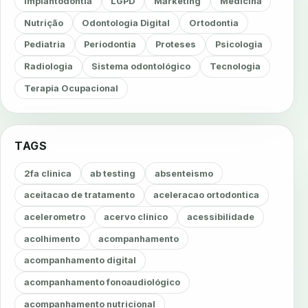
Implantodontia
LGPD
Marketing
Medicina
Nutrição
Odontologia Digital
Ortodontia
Pediatria
Periodontia
Proteses
Psicologia
Radiologia
Sistema odontológico
Tecnologia
Terapia Ocupacional
TAGS
2fa clinica
ab testing
absenteismo
aceitacao de tratamento
aceleracao ortodontica
acelerometro
acervo clinico
acessibilidade
acolhimento
acompanhamento
acompanhamento digital
acompanhamento fonoaudiológico
acompanhamento nutricional