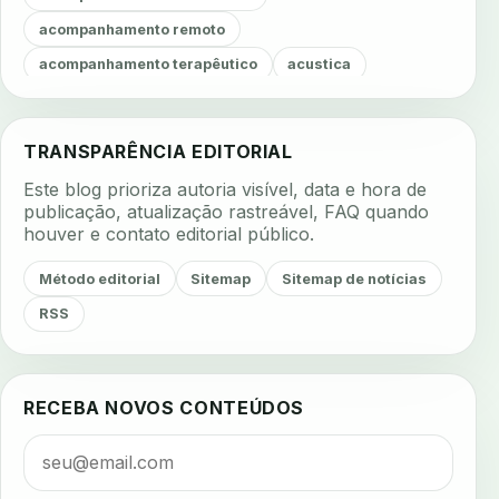
acompanhamento remoto
acompanhamento terapêutico
acustica
acustica clinica
adesao
adesao ao tratamento
adesao do paciente
adesao odontologica
TRANSPARÊNCIA EDITORIAL
adesao tratamento
adesivos inteligentes
Este blog prioriza autoria visível, data e hora de
aerossois
agenda
agenda clinica
publicação, atualização rastreável, FAQ quando
houver e contato editorial público.
agenda inteligente
agenda odontologica
agendamento
agendamento digital
Método editorial
Sitemap
Sitemap de notícias
agendamento inteligente
agendamento online
RSS
agua da cadeira
ajuste estetico
ajuste oclusal
ajuste protetico
alergias
alertas clinicos
RECEBA NOVOS CONTEÚDOS
algometria
alinhadores
alta digital
alta rotacao
ambiente clinico
ampliacao
analgesia
analgesia digital
analise 3d