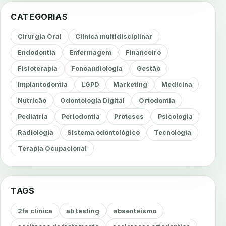
CATEGORIAS
Cirurgia Oral
Clínica multidisciplinar
Endodontia
Enfermagem
Financeiro
Fisioterapia
Fonoaudiologia
Gestão
Implantodontia
LGPD
Marketing
Medicina
Nutrição
Odontologia Digital
Ortodontia
Pediatria
Periodontia
Proteses
Psicologia
Radiologia
Sistema odontológico
Tecnologia
Terapia Ocupacional
TAGS
2fa clinica
ab testing
absenteismo