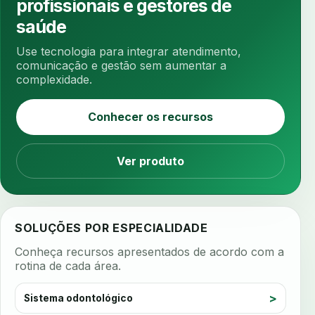
profissionais e gestores de
antibiotico
antibioticos
anticoagulados
saúde
anticoagulantes
aparelho intraoral
apdt
Use tecnologia para integrar atendimento,
apertamento diurno
apinhamento dentario
comunicação e gestão sem aumentar a
complexidade.
apneia
apneia do sono
apneia sono
apps clinicos
aprendizado federado
Conhecer os recursos
apresentacao de plano
aquecimento de compostos
Ver produto
arcos personalizados
armazenamento dados
armazenamento materiais
arquivamento exames
arquivo clinico
arquivos 3d
SOLUÇÕES POR ESPECIALIDADE
arquivos radiológicos
assepsia
Conheça recursos apresentados de acordo com a
assimetria facial
assinatura biometrica
rotina de cada área.
assinatura clinica
assinatura digital
Sistema odontológico
assinatura eletronica
assinatura odontologica