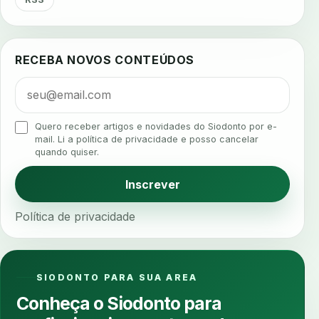
agua da cadeira
ajuste estetico
ajuste oclusal
ajuste protetico
alergias
alertas clinicos
RECEBA NOVOS CONTEÚDOS
algometria
alinhadores
alta digital
alta rotacao
ambiente clinico
ampliacao
analgesia
analgesia digital
analise 3d
Quero receber artigos e novidades do Siodonto por e-
analise elementos finitos
analise facial
mail. Li a política de privacidade e posso cancelar
quando quiser.
analise funcional
analise mastigacao
anamnese
anamnese digital
Inscrever
anamnese estruturada
anamnese nutricional
Política de privacidade
ancoragem
anestesia
anestesia computadorizada
anestesia local
anotacoes
ansiedade
ansiedade infantil
SIODONTO PARA SUA AREA
ansiedade na cadeira
ansiedade no consultorio
Conheça o Siodonto para
ansiedade odontologica
antes e depois