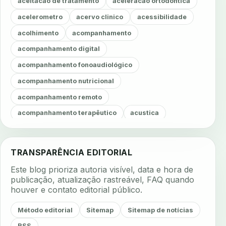
aceitacao de tratamento
aceleracao ortodontica
acelerometro
acervo clinico
acessibilidade
acolhimento
acompanhamento
acompanhamento digital
acompanhamento fonoaudiológico
acompanhamento nutricional
acompanhamento remoto
acompanhamento terapêutico
acustica
acustica clinica
adesao
adesao ao tratamento
adesao do paciente
adesao odontologica
TRANSPARÊNCIA EDITORIAL
adesao tratamento
adesivos inteligentes
Este blog prioriza autoria visível, data e hora de
aerossois
agenda
agenda clinica
publicação, atualização rastreável, FAQ quando
houver e contato editorial público.
agenda inteligente
agenda odontologica
agendamento
agendamento digital
Método editorial
Sitemap
Sitemap de notícias
agendamento inteligente
agendamento online
RSS