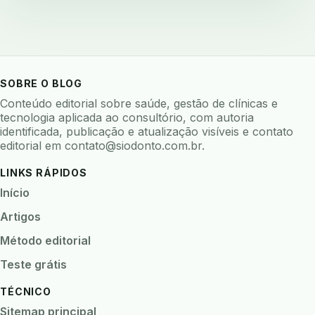
backup 321
backup clinica
backup prontuario
baterias
beacons
bioacustica
bioativos
bioceramicos
biocompatibilidade
biofeedback
biofilme
biofilme dental
SOBRE O BLOG
biofilme linhas agua
bioimpedancia
Conteúdo editorial sobre saúde, gestão de clínicas e
tecnologia aplicada ao consultório, com autoria
biomarcadores
biomateriais
biomecanica
identificada, publicação e atualização visíveis e contato
editorial em
contato@siodonto.com.br
.
biometria
biometria clinica
biometria facial
biopsia
biopsia oral
biosseguranca
LINKS RÁPIDOS
biosseguranca clinica
biosseguranca digital
Início
biossensores
bitewing
ble odontologia
Artigos
blockchain
bndes
boletins epidemiológicos
Método editorial
bpm
bruxismo
busca semantica
cad cam
Teste grátis
cadastro paciente
cadcam
TÉCNICO
cadeia de custodia
cadeia do frio
cadeia fria
Sitemap principal