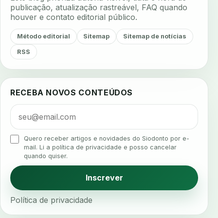
aerossois
agenda
agenda clinica
publicação, atualização rastreável, FAQ quando
houver e contato editorial público.
agenda inteligente
agenda odontologica
agendamento
agendamento digital
Método editorial
Sitemap
Sitemap de notícias
agendamento inteligente
agendamento online
RSS
agua da cadeira
ajuste estetico
ajuste oclusal
ajuste protetico
alergias
alertas clinicos
RECEBA NOVOS CONTEÚDOS
algometria
alinhadores
alta digital
alta rotacao
ambiente clinico
ampliacao
analgesia
analgesia digital
analise 3d
Quero receber artigos e novidades do Siodonto por e-
analise elementos finitos
analise facial
mail. Li a política de privacidade e posso cancelar
quando quiser.
analise funcional
analise mastigacao
anamnese
anamnese digital
Inscrever
anamnese estruturada
anamnese nutricional
Política de privacidade
ancoragem
anestesia