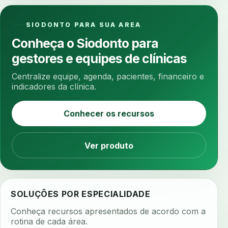
anestesia computadorizada
anestesia local
anotacoes
ansiedade
ansiedade infantil
SIODONTO PARA SUA AREA
ansiedade na cadeira
ansiedade no consultorio
Conheça o Siodonto para
ansiedade odontologica
antes e depois
gestores e equipes de clínicas
antibiotico
antibioticos
anticoagulados
Centralize equipe, agenda, pacientes, financeiro e
anticoagulantes
aparelho intraoral
apdt
indicadores da clínica.
apertamento diurno
apinhamento dentario
Conhecer os recursos
apneia
apneia do sono
apneia sono
apps clinicos
aprendizado federado
Ver produto
apresentacao de plano
aquecimento de compostos
arcos personalizados
armazenamento dados
SOLUÇÕES POR ESPECIALIDADE
armazenamento materiais
arquivamento exames
Conheça recursos apresentados de acordo com a
arquivo clinico
arquivos 3d
rotina de cada área.