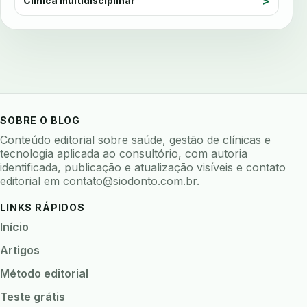
Clínica multidisciplinar
avaliação nutricional
avaliar sistema odontologico
avaliar software odontologico
backup
backup 321
backup clinica
backup prontuario
baterias
beacons
bioacustica
bioativos
SOBRE O BLOG
bioceramicos
biocompatibilidade
Conteúdo editorial sobre saúde, gestão de clínicas e
biofeedback
biofilme
biofilme dental
tecnologia aplicada ao consultório, com autoria
identificada, publicação e atualização visíveis e contato
biofilme linhas agua
bioimpedancia
editorial em
contato@siodonto.com.br
.
biomarcadores
biomateriais
biomecanica
LINKS RÁPIDOS
biometria
biometria clinica
biometria facial
Início
biopsia
biopsia oral
biosseguranca
Artigos
biosseguranca clinica
biosseguranca digital
Método editorial
biossensores
bitewing
ble odontologia
Teste grátis
blockchain
bndes
boletins epidemiológicos