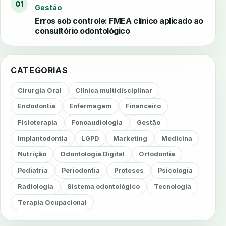
01
Gestão
Erros sob controle: FMEA clínico aplicado ao
consultório odontológico
CATEGORIAS
Cirurgia Oral
Clínica multidisciplinar
Endodontia
Enfermagem
Financeiro
Fisioterapia
Fonoaudiologia
Gestão
Implantodontia
LGPD
Marketing
Medicina
Nutrição
Odontologia Digital
Ortodontia
Pediatria
Periodontia
Proteses
Psicologia
Radiologia
Sistema odontológico
Tecnologia
Terapia Ocupacional