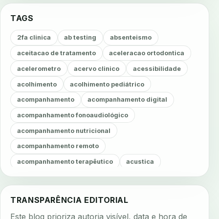
TAGS
2fa clinica
ab testing
absenteismo
aceitacao de tratamento
aceleracao ortodontica
acelerometro
acervo clinico
acessibilidade
acolhimento
acolhimento pediátrico
acompanhamento
acompanhamento digital
acompanhamento fonoaudiológico
acompanhamento nutricional
acompanhamento remoto
acompanhamento terapêutico
acustica
acustica clinica
adesao
adesao ao tratamento
adesao do paciente
adesao odontologica
TRANSPARÊNCIA EDITORIAL
adesao tratamento
adesivos inteligentes
Este blog prioriza autoria visível, data e hora de