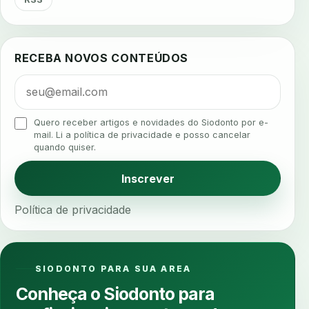
agua da cadeira
ajuste estetico
ajuste oclusal
ajuste protetico
alergias
alertas clinicos
RECEBA NOVOS CONTEÚDOS
algometria
alinhadores
alta digital
alta rotacao
ambiente clinico
ampliacao
analgesia
analgesia digital
analise 3d
Quero receber artigos e novidades do Siodonto por e-
analise elementos finitos
analise facial
mail. Li a política de privacidade e posso cancelar
quando quiser.
analise funcional
analise mastigacao
anamnese
anamnese digital
Inscrever
anamnese estruturada
anamnese nutricional
Política de privacidade
ancoragem
anestesia
anestesia computadorizada
anestesia local
anotacoes
ansiedade
ansiedade infantil
SIODONTO PARA SUA AREA
ansiedade na cadeira
ansiedade no consultorio
Conheça o Siodonto para
ansiedade odontologica
antes e depois