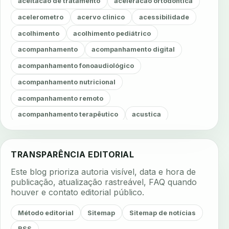
aceitacao de tratamento
aceleracao ortodontica
acelerometro
acervo clinico
acessibilidade
acolhimento
acolhimento pediátrico
acompanhamento
acompanhamento digital
acompanhamento fonoaudiológico
acompanhamento nutricional
acompanhamento remoto
acompanhamento terapêutico
acustica
acustica clinica
adesao
adesao ao tratamento
adesao do paciente
adesao odontologica
TRANSPARÊNCIA EDITORIAL
adesao tratamento
adesivos inteligentes
Este blog prioriza autoria visível, data e hora de
aerossois
agenda
agenda clinica
publicação, atualização rastreável, FAQ quando
houver e contato editorial público.
agenda inteligente
agenda odontologica
agendamento
agendamento digital
Método editorial
Sitemap
Sitemap de notícias
agendamento inteligente
agendamento online
RSS