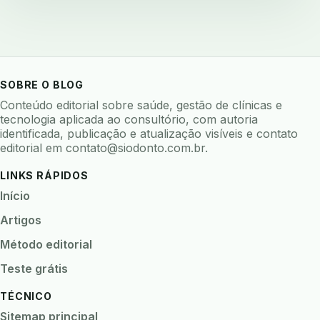
backup 321
backup clinica
backup prontuario
baterias
beacons
bioacustica
bioativos
bioceramicos
biocompatibilidade
biofeedback
biofilme
biofilme dental
SOBRE O BLOG
biofilme linhas agua
bioimpedancia
Conteúdo editorial sobre saúde, gestão de clínicas e
tecnologia aplicada ao consultório, com autoria
biomarcadores
biomateriais
biomecanica
identificada, publicação e atualização visíveis e contato
editorial em
contato@siodonto.com.br
.
biometria
biometria clinica
biometria facial
biopsia
biopsia oral
biosseguranca
LINKS RÁPIDOS
biosseguranca clinica
biosseguranca digital
Início
biossensores
bitewing
ble odontologia
Artigos
blockchain
bndes
boletins epidemiológicos
Método editorial
bpm
brincar
bruxismo
busca semantica
Teste grátis
cad cam
cadastro paciente
cadcam
TÉCNICO
cadeia de custodia
cadeia do frio
cadeia fria
Sitemap principal