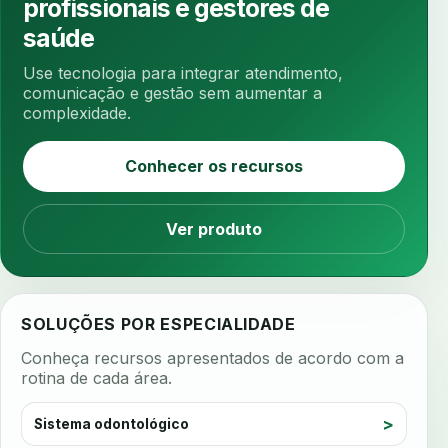
profissionais e gestores de
antibiotico
antibioticos
anticoagulados
saúde
anticoagulantes
aparelho intraoral
apdt
Use tecnologia para integrar atendimento,
apertamento diurno
apinhamento dentario
comunicação e gestão sem aumentar a
complexidade.
apneia
apneia do sono
apneia sono
apps clinicos
aprendizado federado
Conhecer os recursos
apresentacao de plano
aquecimento de compostos
Ver produto
arcos personalizados
armazenamento dados
armazenamento materiais
arquivamento exames
arquivo clinico
arquivos 3d
SOLUÇÕES POR ESPECIALIDADE
arquivos radiológicos
assepsia
Conheça recursos apresentados de acordo com a
assimetria facial
assinatura biometrica
rotina de cada área.
assinatura clinica
assinatura digital
Sistema odontológico
assinatura eletronica
assinatura odontologica