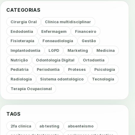
CATEGORIAS
Cirurgia Oral
Clínica multidisciplinar
Endodontia
Enfermagem
Financeiro
Fisioterapia
Fonoaudiologia
Gestão
Implantodontia
LGPD
Marketing
Medicina
Nutrição
Odontologia Digital
Ortodontia
Pediatria
Periodontia
Proteses
Psicologia
Radiologia
Sistema odontológico
Tecnologia
Terapia Ocupacional
TAGS
2fa clinica
ab testing
absenteismo