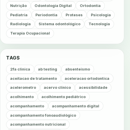
Nutrição
Odontologia Digital
Ortodontia
Pediatria
Periodontia
Proteses
Psicologia
Radiologia
Sistema odontológico
Tecnologia
Terapia Ocupacional
TAGS
2fa clinica
ab testing
absenteismo
aceitacao de tratamento
aceleracao ortodontica
acelerometro
acervo clinico
acessibilidade
acolhimento
acolhimento pediátrico
acompanhamento
acompanhamento digital
acompanhamento fonoaudiológico
acompanhamento nutricional