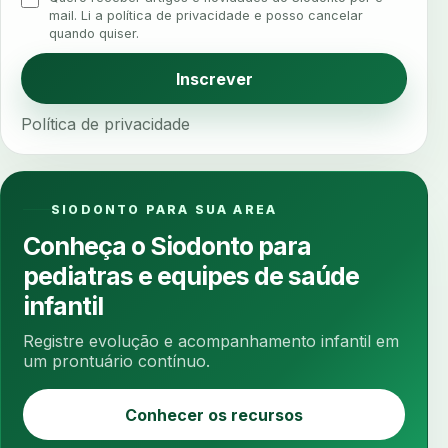
analise elementos finitos
analise facial
mail. Li a política de privacidade e posso cancelar
quando quiser.
analise funcional
analise mastigacao
anamnese
anamnese digital
Inscrever
anamnese estruturada
anamnese nutricional
Política de privacidade
ancoragem
anestesia
anestesia computadorizada
anestesia local
anotacoes
ansiedade
ansiedade infantil
SIODONTO PARA SUA AREA
ansiedade na cadeira
ansiedade no consultorio
Conheça o Siodonto para
ansiedade odontologica
antes e depois
pediatras e equipes de saúde
antibiotico
antibioticos
anticoagulados
infantil
anticoagulantes
aparelho intraoral
apdt
Registre evolução e acompanhamento infantil em
apertamento diurno
apinhamento dentario
um prontuário contínuo.
apneia
apneia do sono
apneia sono
Conhecer os recursos
apps clinicos
aprendizado federado