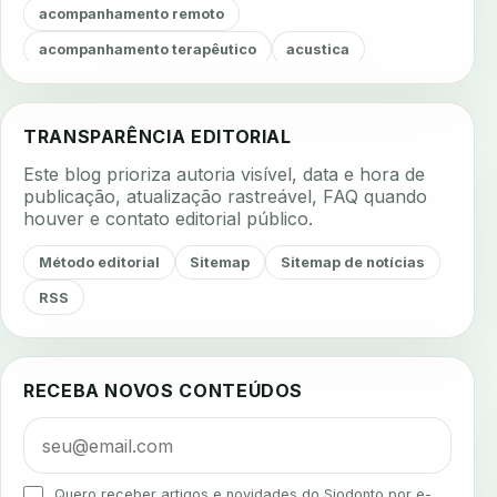
acompanhamento remoto
acompanhamento terapêutico
acustica
acustica clinica
adesao
adesao ao tratamento
adesao do paciente
adesao odontologica
TRANSPARÊNCIA EDITORIAL
adesao tratamento
adesivos inteligentes
Este blog prioriza autoria visível, data e hora de
aerossois
agenda
agenda clinica
publicação, atualização rastreável, FAQ quando
houver e contato editorial público.
agenda inteligente
agenda odontologica
agendamento
agendamento digital
Método editorial
Sitemap
Sitemap de notícias
agendamento inteligente
agendamento online
RSS
agua da cadeira
ajuste estetico
ajuste oclusal
ajuste protetico
alergias
alertas clinicos
RECEBA NOVOS CONTEÚDOS
algometria
alinhadores
alta digital
alta rotacao
ambiente clinico
ampliacao
analgesia
analgesia digital
analise 3d
Quero receber artigos e novidades do Siodonto por e-