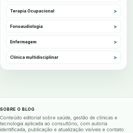
ausculta dentaria
autenticacao forte
auto checkin
autoclave
autoclave logs
Terapia Ocupacional
automacao
automacao clinica
Fonoaudiologia
automacao odontologica
automacao processos
automatizacao
avaliação
avaliacao de risco
Enfermagem
avaliacao de software odontologico
avaliação nutricional
Clínica multidisciplinar
avaliar sistema odontologico
avaliar software odontologico
backup
backup 321
backup clinica
backup prontuario
baterias
beacons
bioacustica
bioativos
bioceramicos
biocompatibilidade
SOBRE O BLOG
biofeedback
biofilme
biofilme dental
Conteúdo editorial sobre saúde, gestão de clínicas e
biofilme linhas agua
bioimpedancia
tecnologia aplicada ao consultório, com autoria
identificada, publicação e atualização visíveis e contato
biomarcadores
biomateriais
biomecanica