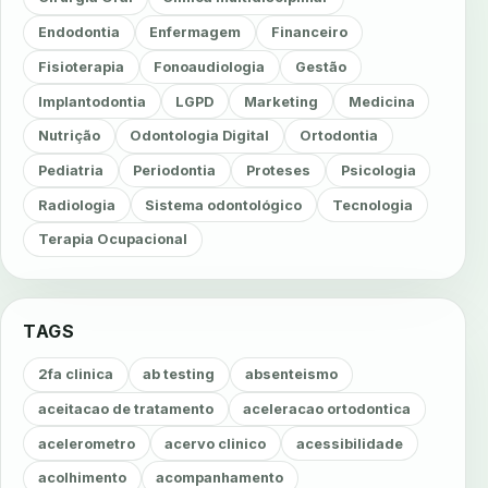
Endodontia
Enfermagem
Financeiro
Fisioterapia
Fonoaudiologia
Gestão
Implantodontia
LGPD
Marketing
Medicina
Nutrição
Odontologia Digital
Ortodontia
Pediatria
Periodontia
Proteses
Psicologia
Radiologia
Sistema odontológico
Tecnologia
Terapia Ocupacional
TAGS
2fa clinica
ab testing
absenteismo
aceitacao de tratamento
aceleracao ortodontica
acelerometro
acervo clinico
acessibilidade
acolhimento
acompanhamento