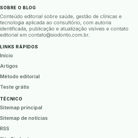
bioceramicos
biocompatibilidade
SOBRE O BLOG
biofeedback
biofilme
biofilme dental
Conteúdo editorial sobre saúde, gestão de clínicas e
biofilme linhas agua
bioimpedancia
tecnologia aplicada ao consultório, com autoria
identificada, publicação e atualização visíveis e contato
biomarcadores
biomateriais
biomecanica
editorial em
contato@siodonto.com.br
.
biometria
biometria clinica
biometria facial
LINKS RÁPIDOS
biopsia
biopsia oral
biosseguranca
Início
biosseguranca clinica
biosseguranca digital
Artigos
biossensores
bitewing
ble odontologia
Método editorial
blockchain
bndes
boletins epidemiológicos
Teste grátis
bpm
bruxismo
busca semantica
cad cam
TÉCNICO
cadastro paciente
cadcam
Sitemap principal
cadeia de custodia
cadeia do frio
cadeia fria
Sitemap de notícias
cadeira conectada
cadeira odontologica
RSS
Caderneta da Criança
calibracao