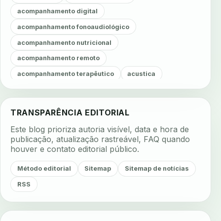
acompanhamento digital
acompanhamento fonoaudiológico
acompanhamento nutricional
acompanhamento remoto
acompanhamento terapêutico
acustica
acustica clinica
adesao
adesao ao tratamento
adesao do paciente
adesao odontologica
TRANSPARÊNCIA EDITORIAL
adesao tratamento
adesivos inteligentes
Este blog prioriza autoria visível, data e hora de
aerossois
agenda
agenda clinica
publicação, atualização rastreável, FAQ quando
houver e contato editorial público.
agenda inteligente
agenda odontologica
agendamento
agendamento digital
Método editorial
Sitemap
Sitemap de notícias
agendamento inteligente
agendamento online
RSS
agua da cadeira
ajuste estetico
ajuste oclusal
ajuste protetico
alergias
alertas clinicos