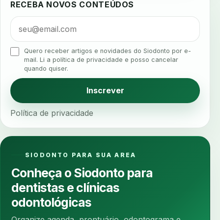
RECEBA NOVOS CONTEÚDOS
algometria
alinhadores
alta digital
alta rotacao
ambiente clinico
ampliacao
analgesia
analgesia digital
analise 3d
Quero receber artigos e novidades do Siodonto por e-
analise elementos finitos
analise facial
mail. Li a política de privacidade e posso cancelar
quando quiser.
analise funcional
analise mastigacao
anamnese
anamnese digital
Inscrever
anamnese estruturada
anamnese nutricional
Política de privacidade
ancoragem
anestesia
anestesia computadorizada
anestesia local
anotacoes
ansiedade
ansiedade infantil
SIODONTO PARA SUA AREA
ansiedade na cadeira
ansiedade no consultorio
Conheça o Siodonto para
ansiedade odontologica
antes e depois
dentistas e clínicas
antibiotico
antibioticos
anticoagulados
odontológicas
anticoagulantes
aparelho intraoral
apdt
Organize agenda, prontuário, odontograma e