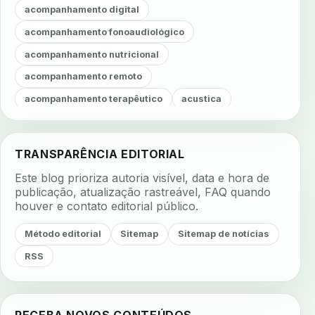
acompanhamento digital
acompanhamento fonoaudiológico
acompanhamento nutricional
acompanhamento remoto
acompanhamento terapêutico
acustica
acustica clinica
adesao
adesao ao tratamento
adesao do paciente
adesao odontologica
TRANSPARÊNCIA EDITORIAL
adesao tratamento
adesivos inteligentes
Este blog prioriza autoria visível, data e hora de
aerossois
agenda
agenda clinica
publicação, atualização rastreável, FAQ quando
houver e contato editorial público.
agenda inteligente
agenda odontologica
agendamento
agendamento digital
Método editorial
Sitemap
Sitemap de notícias
agendamento inteligente
agendamento online
RSS
agua da cadeira
ajuste estetico
ajuste oclusal
ajuste protetico
alergias
alertas clinicos