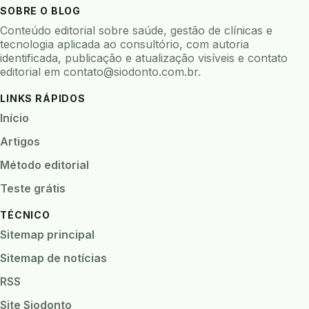
SOBRE O BLOG
biofilme linhas agua
bioimpedancia
Conteúdo editorial sobre saúde, gestão de clínicas e
biomarcadores
biomateriais
biomecanica
tecnologia aplicada ao consultório, com autoria
identificada, publicação e atualização visíveis e contato
biometria
biometria clinica
biometria facial
editorial em
contato@siodonto.com.br
.
biopsia
biopsia oral
biosseguranca
LINKS RÁPIDOS
biosseguranca clinica
biosseguranca digital
Início
biossensores
bitewing
ble odontologia
Artigos
blockchain
bndes
boletins epidemiológicos
Método editorial
bpm
bruxismo
busca semantica
cad cam
Teste grátis
cadastro paciente
cadcam
TÉCNICO
cadeia de custodia
cadeia do frio
cadeia fria
Sitemap principal
cadeira conectada
cadeira odontologica
Sitemap de notícias
Caderneta da Criança
calibracao
RSS
camera documentos
camera intraoral
Site Siodonto
camera termica
cancer bucal
caneta digital