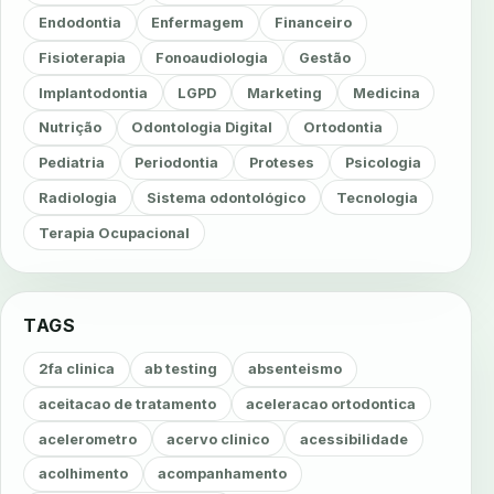
Endodontia
Enfermagem
Financeiro
Fisioterapia
Fonoaudiologia
Gestão
Implantodontia
LGPD
Marketing
Medicina
Nutrição
Odontologia Digital
Ortodontia
Pediatria
Periodontia
Proteses
Psicologia
Radiologia
Sistema odontológico
Tecnologia
Terapia Ocupacional
TAGS
2fa clinica
ab testing
absenteismo
aceitacao de tratamento
aceleracao ortodontica
acelerometro
acervo clinico
acessibilidade
acolhimento
acompanhamento