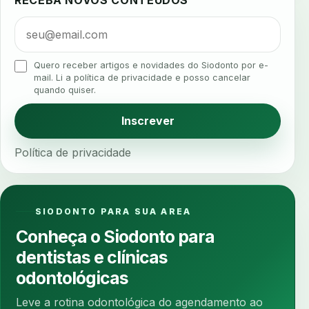
RECEBA NOVOS CONTEÚDOS
algometria
alinhadores
alta digital
alta rotacao
ambiente clinico
ampliacao
analgesia
analgesia digital
analise 3d
Quero receber artigos e novidades do Siodonto por e-
analise elementos finitos
analise facial
mail. Li a política de privacidade e posso cancelar
quando quiser.
analise funcional
analise mastigacao
anamnese
anamnese digital
Inscrever
anamnese estruturada
anamnese nutricional
Política de privacidade
ancoragem
anestesia
anestesia computadorizada
anestesia local
anotacoes
ansiedade
ansiedade infantil
SIODONTO PARA SUA AREA
ansiedade na cadeira
ansiedade no consultorio
Conheça o Siodonto para
ansiedade odontologica
antes e depois
dentistas e clínicas
antibiotico
antibioticos
anticoagulados
odontológicas
anticoagulantes
aparelho intraoral
apdt
Leve a rotina odontológica do agendamento ao