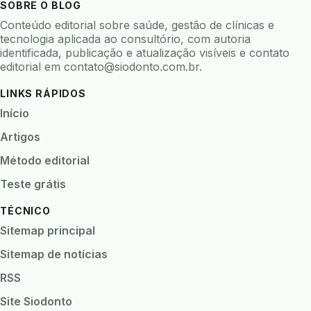
SOBRE O BLOG
biofeedback
biofilme
biofilme dental
Conteúdo editorial sobre saúde, gestão de clínicas e
biofilme linhas agua
bioimpedancia
tecnologia aplicada ao consultório, com autoria
identificada, publicação e atualização visíveis e contato
biomarcadores
biomateriais
biomecanica
editorial em
contato@siodonto.com.br
.
biometria
biometria clinica
biometria facial
LINKS RÁPIDOS
biopsia
biopsia oral
biosseguranca
Início
biosseguranca clinica
biosseguranca digital
Artigos
biossensores
bitewing
ble odontologia
Método editorial
blockchain
bndes
boletins epidemiológicos
Teste grátis
bpm
bruxismo
busca semantica
cad cam
TÉCNICO
cadastro paciente
cadcam
Sitemap principal
cadeia de custodia
cadeia do frio
cadeia fria
Sitemap de notícias
cadeira conectada
cadeira odontologica
RSS
Caderneta da Criança
calibracao
Site Siodonto
camera documentos
camera intraoral