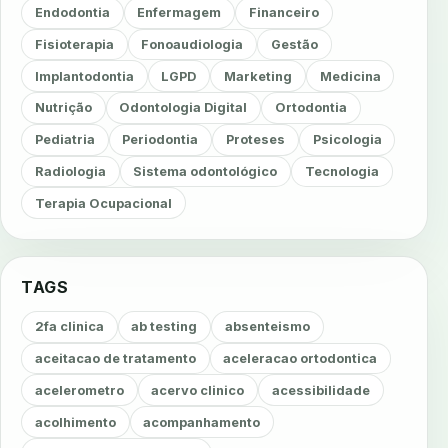
Endodontia
Enfermagem
Financeiro
Fisioterapia
Fonoaudiologia
Gestão
Implantodontia
LGPD
Marketing
Medicina
Nutrição
Odontologia Digital
Ortodontia
Pediatria
Periodontia
Proteses
Psicologia
Radiologia
Sistema odontológico
Tecnologia
Terapia Ocupacional
TAGS
2fa clinica
ab testing
absenteismo
aceitacao de tratamento
aceleracao ortodontica
acelerometro
acervo clinico
acessibilidade
acolhimento
acompanhamento