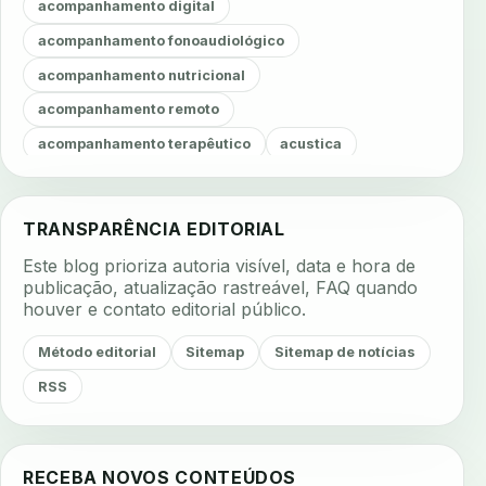
acompanhamento digital
acompanhamento fonoaudiológico
acompanhamento nutricional
acompanhamento remoto
acompanhamento terapêutico
acustica
acustica clinica
adesao
adesao ao tratamento
adesao do paciente
adesao odontologica
TRANSPARÊNCIA EDITORIAL
adesao tratamento
adesivos inteligentes
Este blog prioriza autoria visível, data e hora de
aerossois
agenda
agenda clinica
publicação, atualização rastreável, FAQ quando
houver e contato editorial público.
agenda inteligente
agenda odontologica
agendamento
agendamento digital
Método editorial
Sitemap
Sitemap de notícias
agendamento inteligente
agendamento online
RSS
agua da cadeira
ajuste estetico
ajuste oclusal
ajuste protetico
alergias
alertas clinicos
RECEBA NOVOS CONTEÚDOS