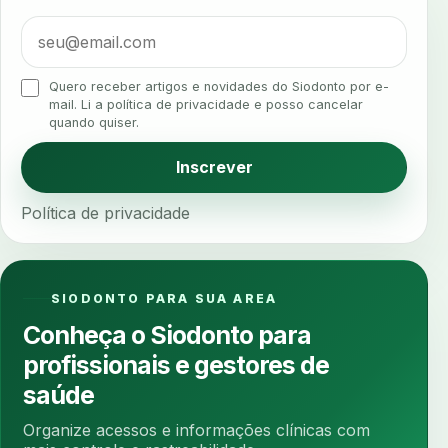
algometria
alinhadores
alta digital
alta rotacao
ambiente clinico
ampliacao
analgesia
analgesia digital
analise 3d
Quero receber artigos e novidades do Siodonto por e-
analise elementos finitos
analise facial
mail. Li a política de privacidade e posso cancelar
quando quiser.
analise funcional
analise mastigacao
anamnese
anamnese digital
Inscrever
anamnese estruturada
anamnese nutricional
Política de privacidade
ancoragem
anestesia
anestesia computadorizada
anestesia local
anotacoes
ansiedade
ansiedade infantil
SIODONTO PARA SUA AREA
ansiedade na cadeira
ansiedade no consultorio
Conheça o Siodonto para
ansiedade odontologica
antes e depois
profissionais e gestores de
antibiotico
antibioticos
anticoagulados
saúde
anticoagulantes
aparelho intraoral
apdt
Organize acessos e informações clínicas com
apertamento diurno
apinhamento dentario