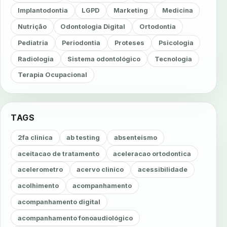
Implantodontia
LGPD
Marketing
Medicina
Nutrição
Odontologia Digital
Ortodontia
Pediatria
Periodontia
Proteses
Psicologia
Radiologia
Sistema odontológico
Tecnologia
Terapia Ocupacional
TAGS
2fa clinica
ab testing
absenteismo
aceitacao de tratamento
aceleracao ortodontica
acelerometro
acervo clinico
acessibilidade
acolhimento
acompanhamento
acompanhamento digital
acompanhamento fonoaudiológico