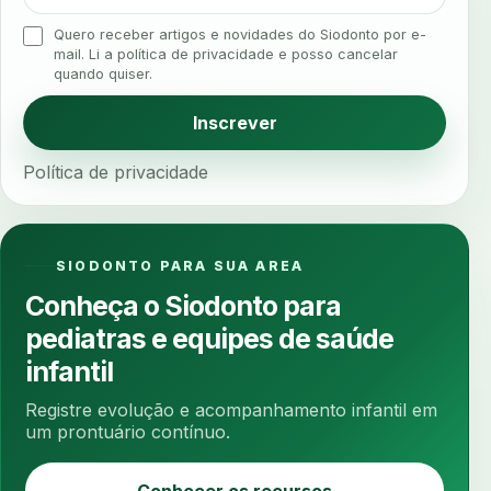
analgesia
analgesia digital
analise 3d
Quero receber artigos e novidades do Siodonto por e-
analise elementos finitos
analise facial
mail. Li a política de privacidade e posso cancelar
quando quiser.
analise funcional
analise mastigacao
anamnese
anamnese digital
Inscrever
anamnese estruturada
anamnese nutricional
Política de privacidade
ancoragem
anestesia
anestesia computadorizada
anestesia local
anotacoes
ansiedade
ansiedade infantil
SIODONTO PARA SUA AREA
ansiedade na cadeira
ansiedade no consultorio
Conheça o Siodonto para
ansiedade odontologica
antes e depois
pediatras e equipes de saúde
antibiotico
antibioticos
anticoagulados
infantil
anticoagulantes
aparelho intraoral
apdt
Registre evolução e acompanhamento infantil em
apertamento diurno
apinhamento dentario
um prontuário contínuo.
apneia
apneia do sono
apneia sono
Conhecer os recursos