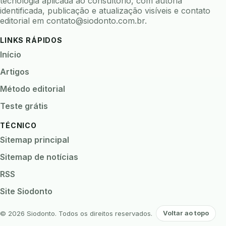
tecnologia aplicada ao consultório, com autoria
identificada, publicação e atualização visíveis e contato
biomarcadores
biomateriais
biomecanica
editorial em
contato@siodonto.com.br
.
biometria
biometria clinica
biometria facial
LINKS RÁPIDOS
biopsia
biopsia oral
biosseguranca
Início
biosseguranca clinica
biosseguranca digital
Artigos
biossensores
bitewing
ble odontologia
Método editorial
blockchain
bndes
boletins epidemiológicos
Teste grátis
bpm
bruxismo
busca semantica
cad cam
TÉCNICO
cadastro paciente
cadcam
Sitemap principal
cadeia de custodia
cadeia do frio
cadeia fria
Sitemap de notícias
cadeira conectada
cadeira odontologica
RSS
Caderneta da Criança
calibracao
Site Siodonto
camera documentos
camera intraoral
camera termica
cancer bucal
caneta digital
© 2026 Siodonto. Todos os direitos reservados.
Voltar ao topo
capnografia
captura 3d
captura de imagens