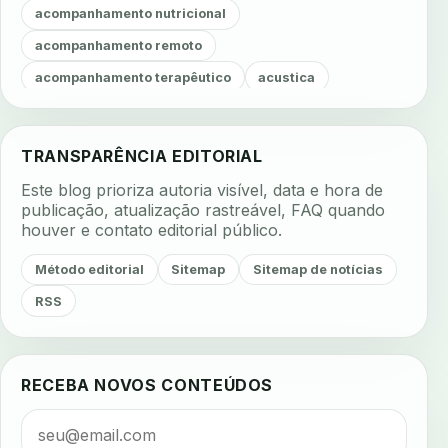
acompanhamento nutricional
acompanhamento remoto
acompanhamento terapêutico
acustica
acustica clinica
adesao
adesao ao tratamento
adesao do paciente
adesao odontologica
TRANSPARÊNCIA EDITORIAL
adesao tratamento
adesivos inteligentes
Este blog prioriza autoria visível, data e hora de
aerossois
agenda
agenda clinica
publicação, atualização rastreável, FAQ quando
houver e contato editorial público.
agenda inteligente
agenda odontologica
agendamento
agendamento digital
Método editorial
Sitemap
Sitemap de notícias
agendamento inteligente
agendamento online
RSS
agua da cadeira
ajuste estetico
ajuste oclusal
ajuste protetico
alergias
alertas clinicos
RECEBA NOVOS CONTEÚDOS
algometria
alinhadores
alta digital
alta rotacao
ambiente clinico
ampliacao