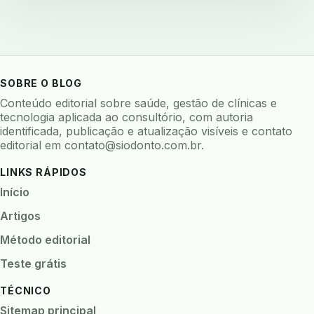
backup 321
backup clinica
backup prontuario
baterias
beacons
bioacustica
bioativos
bioceramicos
biocompatibilidade
biofeedback
biofilme
biofilme dental
SOBRE O BLOG
biofilme linhas agua
bioimpedancia
Conteúdo editorial sobre saúde, gestão de clínicas e
tecnologia aplicada ao consultório, com autoria
biomarcadores
biomateriais
biomecanica
identificada, publicação e atualização visíveis e contato
editorial em
contato@siodonto.com.br
.
biometria
biometria clinica
biometria facial
biopsia
biopsia oral
biosseguranca
LINKS RÁPIDOS
biosseguranca clinica
biosseguranca digital
Início
biossensores
bitewing
ble odontologia
Artigos
blockchain
bndes
boletins epidemiológicos
Método editorial
bpm
brincar
bruxismo
busca semantica
Teste grátis
cad cam
cadastro paciente
cadcam
TÉCNICO
cadeia de custodia
cadeia do frio
cadeia fria
Sitemap principal