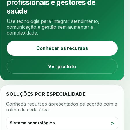
profissionais e gestores de
antibiotico
antibioticos
anticoagulados
saúde
anticoagulantes
aparelho intraoral
apdt
Use tecnologia para integrar atendimento,
apertamento diurno
apinhamento dentario
comunicação e gestão sem aumentar a
complexidade.
apneia
apneia do sono
apneia sono
apps clinicos
aprendizado federado
Conhecer os recursos
apresentacao de plano
aquecimento de compostos
Ver produto
arcos personalizados
armazenamento dados
armazenamento materiais
arquivamento exames
arquivo clinico
arquivos 3d
SOLUÇÕES POR ESPECIALIDADE
arquivos radiológicos
assepsia
Conheça recursos apresentados de acordo com a
assimetria facial
assinatura biometrica
rotina de cada área.
assinatura clinica
assinatura digital
Sistema odontológico
assinatura eletronica
assinatura odontologica