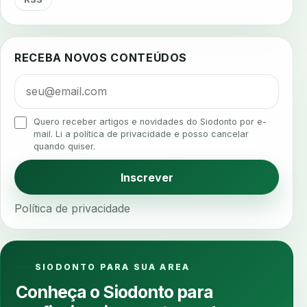
agua da cadeira
ajuste estetico
ajuste oclusal
ajuste protetico
alergias
alertas clinicos
RECEBA NOVOS CONTEÚDOS
algometria
alinhadores
alta digital
alta rotacao
ambiente clinico
ampliacao
analgesia
analgesia digital
analise 3d
Quero receber artigos e novidades do Siodonto por e-
analise elementos finitos
analise facial
mail. Li a política de privacidade e posso cancelar
quando quiser.
analise funcional
analise mastigacao
anamnese
anamnese digital
Inscrever
anamnese estruturada
anamnese nutricional
Política de privacidade
ancoragem
anestesia
anestesia computadorizada
anestesia local
anotacoes
ansiedade
ansiedade infantil
SIODONTO PARA SUA AREA
ansiedade na cadeira
ansiedade no consultorio
Conheça o Siodonto para
ansiedade odontologica
antes e depois