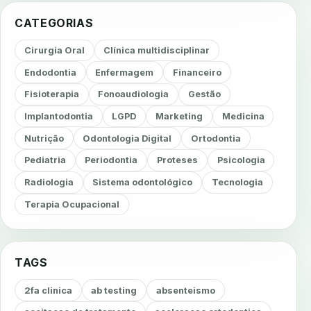
CATEGORIAS
Cirurgia Oral
Clínica multidisciplinar
Endodontia
Enfermagem
Financeiro
Fisioterapia
Fonoaudiologia
Gestão
Implantodontia
LGPD
Marketing
Medicina
Nutrição
Odontologia Digital
Ortodontia
Pediatria
Periodontia
Proteses
Psicologia
Radiologia
Sistema odontológico
Tecnologia
Terapia Ocupacional
TAGS
2fa clinica
ab testing
absenteismo