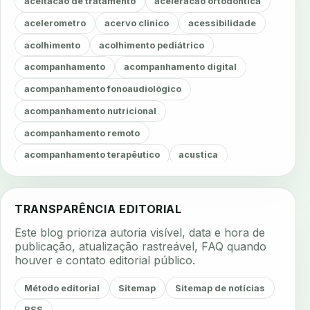
aceitacao de tratamento
aceleracao ortodontica
acelerometro
acervo clinico
acessibilidade
acolhimento
acolhimento pediátrico
acompanhamento
acompanhamento digital
acompanhamento fonoaudiológico
acompanhamento nutricional
acompanhamento remoto
acompanhamento terapêutico
acustica
acustica clinica
adesao
adesao ao tratamento
adesao do paciente
adesao odontologica
TRANSPARÊNCIA EDITORIAL
adesao tratamento
adesivos inteligentes
Este blog prioriza autoria visível, data e hora de
aerossois
agenda
agenda clinica
publicação, atualização rastreável, FAQ quando
houver e contato editorial público.
agenda inteligente
agenda odontologica
agendamento
agendamento digital
Método editorial
Sitemap
Sitemap de notícias
agendamento inteligente
agendamento online
RSS