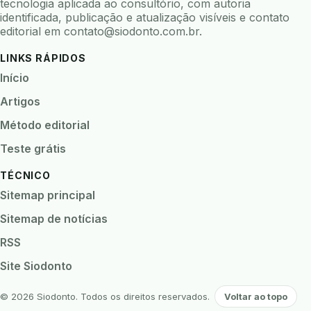
biofilme linhas agua
bioimpedancia
tecnologia aplicada ao consultório, com autoria
identificada, publicação e atualização visíveis e contato
biomarcadores
biomateriais
biomecanica
editorial em
contato@siodonto.com.br
.
biometria
biometria clinica
biometria facial
LINKS RÁPIDOS
biopsia
biopsia oral
biosseguranca
Início
biosseguranca clinica
biosseguranca digital
Artigos
biossensores
bitewing
ble odontologia
Método editorial
blockchain
bndes
boletins epidemiológicos
Teste grátis
bpm
bruxismo
busca semantica
cad cam
TÉCNICO
cadastro paciente
cadcam
Sitemap principal
cadeia de custodia
cadeia do frio
cadeia fria
Sitemap de notícias
cadeira conectada
cadeira odontologica
RSS
Caderneta da Criança
calibracao
Site Siodonto
camera documentos
camera intraoral
camera termica
cancer bucal
caneta digital
© 2026 Siodonto. Todos os direitos reservados.
Voltar ao topo
capnografia
captura 3d
captura de imagens