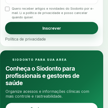
analgesia
analgesia digital
analise 3d
Quero receber artigos e novidades do Siodonto por e-
analise elementos finitos
analise facial
mail. Li a política de privacidade e posso cancelar
quando quiser.
analise funcional
analise mastigacao
anamnese
anamnese digital
Inscrever
anamnese estruturada
anamnese nutricional
Política de privacidade
ancoragem
anestesia
anestesia computadorizada
anestesia local
anotacoes
ansiedade
ansiedade infantil
SIODONTO PARA SUA AREA
ansiedade na cadeira
ansiedade no consultorio
Conheça o Siodonto para
ansiedade odontologica
antes e depois
profissionais e gestores de
antibiotico
antibioticos
anticoagulados
saúde
anticoagulantes
aparelho intraoral
apdt
Organize acessos e informações clínicas com
apertamento diurno
apinhamento dentario
mais controle e rastreabilidade.
apneia
apneia do sono
apneia sono