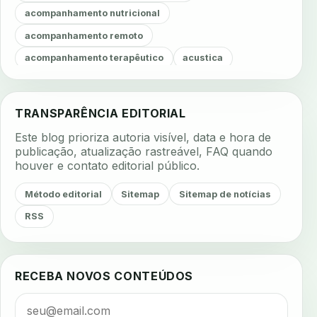
acompanhamento nutricional
acompanhamento remoto
acompanhamento terapêutico
acustica
acustica clinica
adesao
adesao ao tratamento
adesao do paciente
adesao odontologica
TRANSPARÊNCIA EDITORIAL
adesao tratamento
adesivos inteligentes
Este blog prioriza autoria visível, data e hora de
aerossois
agenda
agenda clinica
publicação, atualização rastreável, FAQ quando
houver e contato editorial público.
agenda inteligente
agenda odontologica
agendamento
agendamento digital
Método editorial
Sitemap
Sitemap de notícias
agendamento inteligente
agendamento online
RSS
agua da cadeira
ajuste estetico
ajuste oclusal
ajuste protetico
alergias
alertas clinicos
RECEBA NOVOS CONTEÚDOS
algometria
alinhadores
alta digital
alta rotacao
ambiente clinico
ampliacao