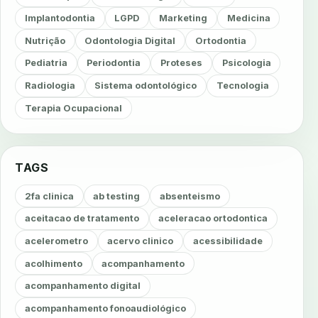
Implantodontia
LGPD
Marketing
Medicina
Nutrição
Odontologia Digital
Ortodontia
Pediatria
Periodontia
Proteses
Psicologia
Radiologia
Sistema odontológico
Tecnologia
Terapia Ocupacional
TAGS
2fa clinica
ab testing
absenteismo
aceitacao de tratamento
aceleracao ortodontica
acelerometro
acervo clinico
acessibilidade
acolhimento
acompanhamento
acompanhamento digital
acompanhamento fonoaudiológico