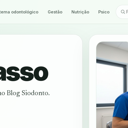
tema odontológico
Gestão
Nutrição
Psicologia
asso
no Blog Siodonto.