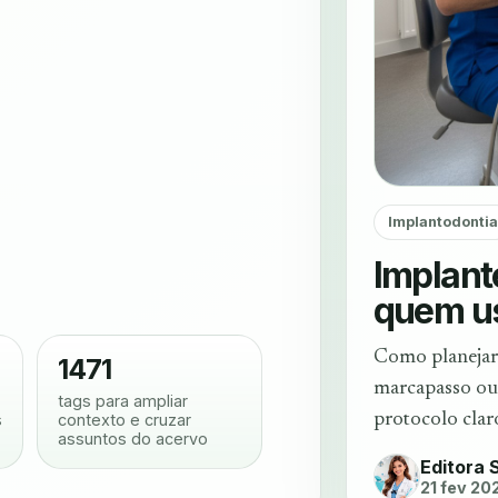
Implantodonti
Implan
quem u
Como planejar 
1471
marcapasso ou 
tags para ampliar
s
contexto e cruzar
protocolo clar
assuntos do acervo
Editora 
21 fev 20