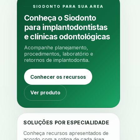
algometria
alinhadores
SIODONTO PARA SUA AREA
alta digital
alta rotacao
Conheça o Siodonto
ambiente clinico
ampliacao
para implantodontistas
analgesia
analgesia digital
e clínicas odontológicas
analise 3d
Acompanhe planejamento,
analise elementos finitos
procedimentos, laboratório e
retornos de implantodontia.
analise facial
analise funcional
analise mastigacao
anamnese
Conhecer os recursos
anamnese digital
anamnese estruturada
Ver produto
anamnese nutricional
ancoragem
anestesia
anestesia computadorizada
SOLUÇÕES POR ESPECIALIDADE
anestesia local
anotacoes
Conheça recursos apresentados de
acordo com a rotina de cada área.
ansiedade
ansiedade infantil