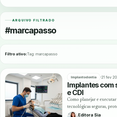
ARQUIVO FILTRADO
#marcapasso
Filtro ativo:
Tag: marcapasso
21 fev 2
Implantodontia
Implantes com
e CDI
Como planejar e executar
tecnológicas seguras, pro
Editora Sia