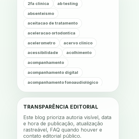
2fa clinica
ab testing
absenteismo
aceitacao de tratamento
aceleracao ortodontica
acelerometro
acervo clinico
acessibilidade
acolhimento
acompanhamento
acompanhamento digital
acompanhamento fonoaudiológico
acompanhamento nutricional
acompanhamento remoto
TRANSPARÊNCIA EDITORIAL
acompanhamento terapêutico
Este blog prioriza autoria visível, data
acustica
acustica clinica
e hora de publicação, atualização
rastreável, FAQ quando houver e
adesao
adesao ao tratamento
contato editorial público.