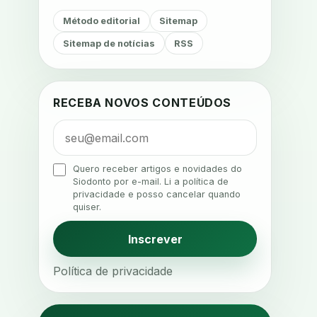
adesao do paciente
Método editorial
Sitemap
adesao odontologica
Sitemap de notícias
RSS
adesao tratamento
adesivos inteligentes
aerossois
agenda
agenda clinica
RECEBA NOVOS CONTEÚDOS
agenda inteligente
agenda odontologica
agendamento
Quero receber artigos e novidades do
Siodonto por e-mail. Li a política de
agendamento digital
privacidade e posso cancelar quando
quiser.
agendamento inteligente
agendamento online
Inscrever
agua da cadeira
ajuste estetico
Política de privacidade
ajuste oclusal
ajuste protetico
alergias
alertas clinicos