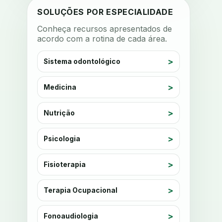
anestesia
SOLUÇÕES POR ESPECIALIDADE
anestesia computadorizada
Conheça recursos apresentados de
acordo com a rotina de cada área.
anestesia local
anotacoes
ansiedade
ansiedade infantil
Sistema odontológico
ansiedade na cadeira
ansiedade no consultorio
Medicina
ansiedade odontologica
Nutrição
antes e depois
antibiotico
antibioticos
anticoagulados
Psicologia
anticoagulantes
aparelho intraoral
Fisioterapia
apdt
apertamento diurno
apinhamento dentario
apneia
Terapia Ocupacional
apneia do sono
apneia sono
apps clinicos
Fonoaudiologia