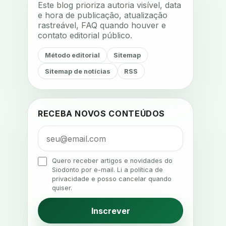
Este blog prioriza autoria visível, data
acompanhamento terapêutico
e hora de publicação, atualização
rastreável, FAQ quando houver e
acustica
acustica clinica
contato editorial público.
adesao
adesao ao tratamento
Método editorial
Sitemap
adesao do paciente
Sitemap de notícias
RSS
adesao odontologica
adesao tratamento
adesivos inteligentes
aerossois
RECEBA NOVOS CONTEÚDOS
agenda
agenda clinica
agenda inteligente
agenda odontologica
Quero receber artigos e novidades do
Siodonto por e-mail. Li a política de
agendamento
privacidade e posso cancelar quando
quiser.
agendamento digital
agendamento inteligente
Inscrever
agendamento online