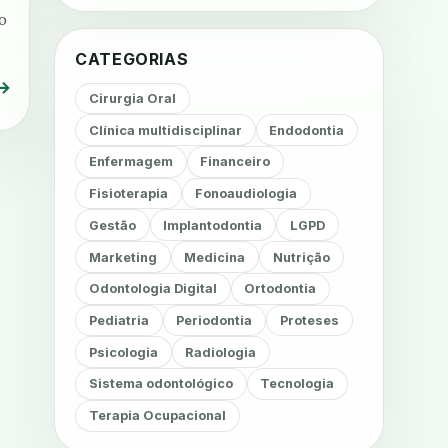
o
CATEGORIAS
→
Cirurgia Oral
Clínica multidisciplinar
Endodontia
Enfermagem
Financeiro
Fisioterapia
Fonoaudiologia
Gestão
Implantodontia
LGPD
Marketing
Medicina
Nutrição
Odontologia Digital
Ortodontia
Pediatria
Periodontia
Proteses
Psicologia
Radiologia
Sistema odontológico
Tecnologia
Terapia Ocupacional