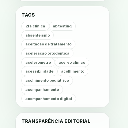
TAGS
2fa clinica
ab testing
absenteismo
aceitacao de tratamento
aceleracao ortodontica
acelerometro
acervo clinico
acessibilidade
acolhimento
acolhimento pediátrico
acompanhamento
acompanhamento digital
acompanhamento fonoaudiológico
acompanhamento nutricional
TRANSPARÊNCIA EDITORIAL
acompanhamento remoto