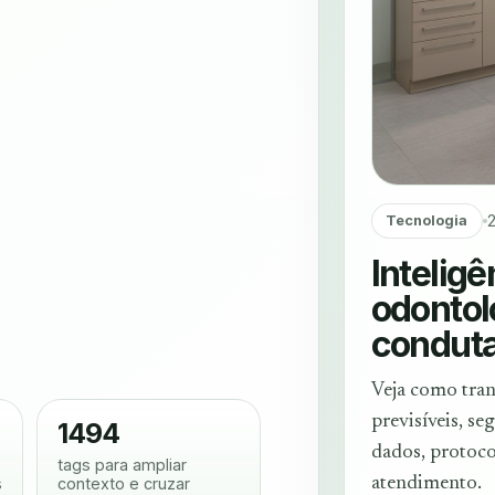
Tecnologia
Intelig
odontol
condut
Veja como tran
previsíveis, s
1494
dados, protoco
tags para ampliar
s
contexto e cruzar
atendimento.