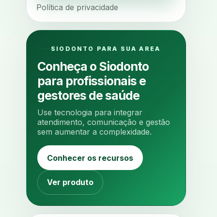
Política de privacidade
agua da cadeira
ajuste estetico
ajuste oclusal
ajuste protetico
alergias
alertas clinicos
SIODONTO PARA SUA AREA
algometria
alinhadores
Conheça o Siodonto
alta digital
alta rotacao
para profissionais e
ambiente clinico
ampliacao
gestores de saúde
analgesia
analgesia digital
Use tecnologia para integrar
analise 3d
atendimento, comunicação e gestão
sem aumentar a complexidade.
analise elementos finitos
analise facial
analise funcional
Conhecer os recursos
analise mastigacao
anamnese
anamnese digital
Ver produto
anamnese estruturada
anamnese nutricional
ancoragem