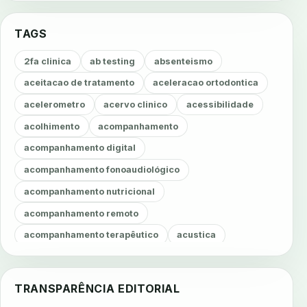
TAGS
2fa clinica
ab testing
absenteismo
aceitacao de tratamento
aceleracao ortodontica
acelerometro
acervo clinico
acessibilidade
acolhimento
acompanhamento
acompanhamento digital
acompanhamento fonoaudiológico
acompanhamento nutricional
acompanhamento remoto
acompanhamento terapêutico
acustica
acustica clinica
adesao
adesao ao tratamento
adesao do paciente
adesao odontologica
TRANSPARÊNCIA EDITORIAL
adesao tratamento
adesivos inteligentes