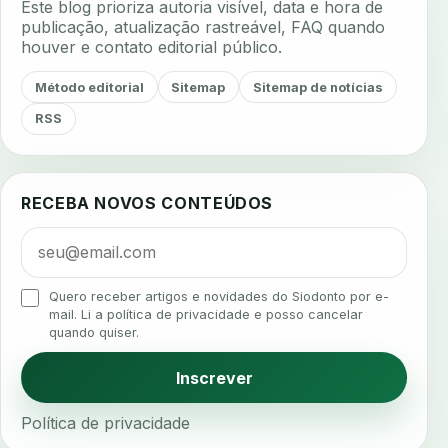
Este blog prioriza autoria visível, data e hora de
aerossois
agenda
agenda clinica
publicação, atualização rastreável, FAQ quando
houver e contato editorial público.
agenda inteligente
agenda odontologica
agendamento
agendamento digital
Método editorial
Sitemap
Sitemap de notícias
agendamento inteligente
agendamento online
RSS
agua da cadeira
ajuste estetico
ajuste oclusal
ajuste protetico
alergias
alertas clinicos
RECEBA NOVOS CONTEÚDOS
algometria
alinhadores
alta digital
alta rotacao
ambiente clinico
ampliacao
analgesia
analgesia digital
analise 3d
Quero receber artigos e novidades do Siodonto por e-
analise elementos finitos
analise facial
mail. Li a política de privacidade e posso cancelar
quando quiser.
analise funcional
analise mastigacao
anamnese
anamnese digital
Inscrever
anamnese estruturada
anamnese nutricional
Política de privacidade
ancoragem
anestesia