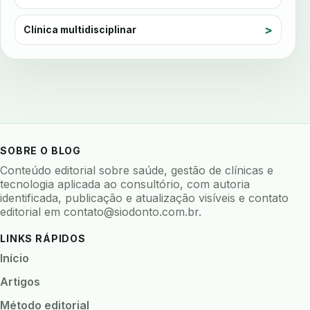
avaliacao de software odontologico
avaliação nutricional
Clínica multidisciplinar
avaliar sistema odontologico
avaliar software odontologico
backup
backup 321
backup clinica
backup prontuario
baterias
beacons
bioacustica
bioativos
bioceramicos
biocompatibilidade
SOBRE O BLOG
biofeedback
biofilme
biofilme dental
Conteúdo editorial sobre saúde, gestão de clínicas e
biofilme linhas agua
bioimpedancia
tecnologia aplicada ao consultório, com autoria
identificada, publicação e atualização visíveis e contato
biomarcadores
biomateriais
biomecanica
editorial em
contato@siodonto.com.br
.
biometria
biometria clinica
biometria facial
LINKS RÁPIDOS
biopsia
biopsia oral
biosseguranca
Início
biosseguranca clinica
biosseguranca digital
Artigos
biossensores
bitewing
ble odontologia
Método editorial