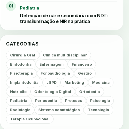
01
Pediatria
Detecção de cárie secundária com NDT:
transiluminação e NIR na prática
CATEGORIAS
Cirurgia Oral
Clínica multidisciplinar
Endodontia
Enfermagem
Financeiro
Fisioterapia
Fonoaudiologia
Gestão
Implantodontia
LGPD
Marketing
Medicina
Nutrição
Odontologia Digital
Ortodontia
Pediatria
Periodontia
Proteses
Psicologia
Radiologia
Sistema odontológico
Tecnologia
Terapia Ocupacional