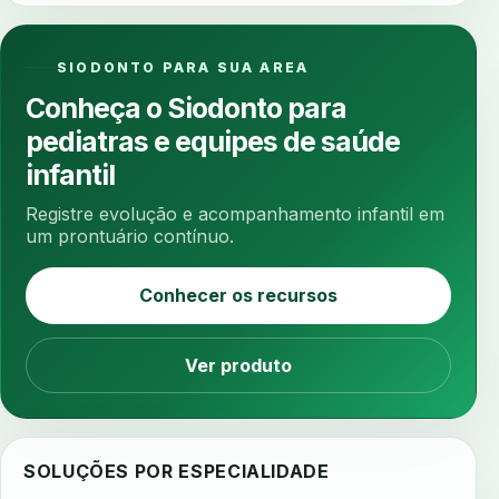
anestesia computadorizada
anestesia local
anotacoes
ansiedade
ansiedade infantil
SIODONTO PARA SUA AREA
ansiedade na cadeira
ansiedade no consultorio
Conheça o Siodonto para
ansiedade odontologica
antes e depois
pediatras e equipes de saúde
antibiotico
antibioticos
anticoagulados
infantil
anticoagulantes
aparelho intraoral
apdt
Registre evolução e acompanhamento infantil em
apertamento diurno
apinhamento dentario
um prontuário contínuo.
apneia
apneia do sono
apneia sono
Conhecer os recursos
apps clinicos
aprendizado federado
apresentacao de plano
Ver produto
aquecimento de compostos
arcos personalizados
armazenamento dados
armazenamento materiais
arquivamento exames
SOLUÇÕES POR ESPECIALIDADE
arquivo clinico
arquivos 3d