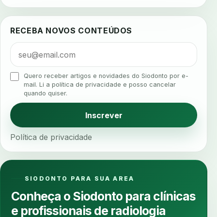
agua da cadeira
ajuste estetico
ajuste oclusal
ajuste protetico
alergias
alertas clinicos
RECEBA NOVOS CONTEÚDOS
algometria
alinhadores
alta digital
alta rotacao
ambiente clinico
ampliacao
analgesia
analgesia digital
analise 3d
Quero receber artigos e novidades do Siodonto por e-
analise elementos finitos
analise facial
mail. Li a política de privacidade e posso cancelar
quando quiser.
analise funcional
analise mastigacao
anamnese
anamnese digital
Inscrever
anamnese estruturada
anamnese nutricional
Política de privacidade
ancoragem
anestesia
anestesia computadorizada
anestesia local
anotacoes
ansiedade
ansiedade infantil
SIODONTO PARA SUA AREA
ansiedade na cadeira
ansiedade no consultorio
Conheça o Siodonto para clínicas
ansiedade odontologica
antes e depois
e profissionais de radiologia