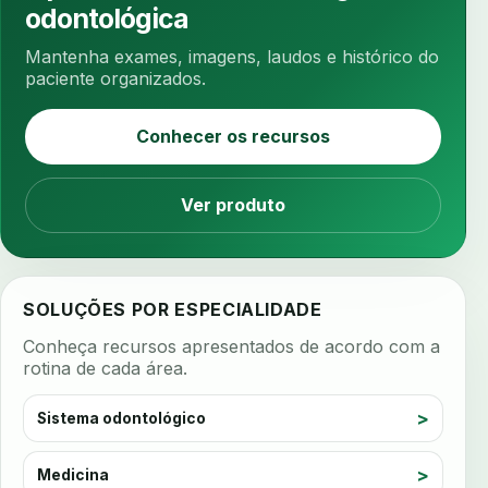
antibiotico
antibioticos
anticoagulados
odontológica
anticoagulantes
aparelho intraoral
apdt
Mantenha exames, imagens, laudos e histórico do
apertamento diurno
apinhamento dentario
paciente organizados.
apneia
apneia do sono
apneia sono
Conhecer os recursos
apps clinicos
aprendizado federado
apresentacao de plano
Ver produto
aquecimento de compostos
arcos personalizados
armazenamento dados
armazenamento materiais
arquivamento exames
SOLUÇÕES POR ESPECIALIDADE
arquivo clinico
arquivos 3d
Conheça recursos apresentados de acordo com a
arquivos radiológicos
assepsia
rotina de cada área.
assimetria facial
assinatura biometrica
Sistema odontológico
assinatura clinica
assinatura digital
assinatura eletronica
assinatura odontologica
Medicina