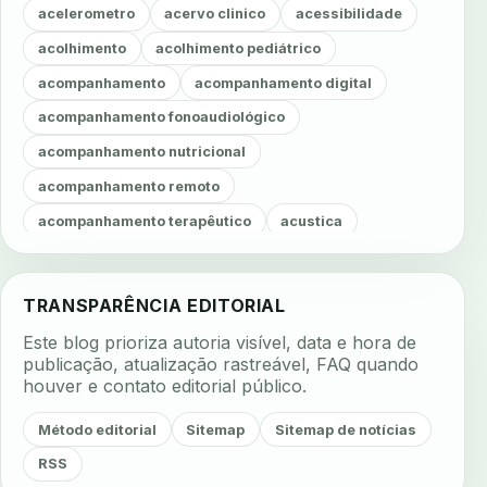
acelerometro
acervo clinico
acessibilidade
acolhimento
acolhimento pediátrico
acompanhamento
acompanhamento digital
acompanhamento fonoaudiológico
acompanhamento nutricional
acompanhamento remoto
acompanhamento terapêutico
acustica
acustica clinica
adesao
adesao ao tratamento
adesao do paciente
adesao odontologica
TRANSPARÊNCIA EDITORIAL
adesao tratamento
adesivos inteligentes
Este blog prioriza autoria visível, data e hora de
aerossois
agenda
agenda clinica
publicação, atualização rastreável, FAQ quando
houver e contato editorial público.
agenda inteligente
agenda odontologica
agendamento
agendamento digital
Método editorial
Sitemap
Sitemap de notícias
agendamento inteligente
agendamento online
RSS