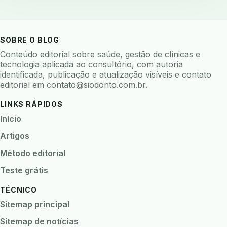
baterias
beacons
bioacustica
bioativos
bioceramicos
biocompatibilidade
SOBRE O BLOG
biofeedback
biofilme
biofilme dental
Conteúdo editorial sobre saúde, gestão de clínicas e
biofilme linhas agua
bioimpedancia
tecnologia aplicada ao consultório, com autoria
identificada, publicação e atualização visíveis e contato
biomarcadores
biomateriais
biomecanica
editorial em
contato@siodonto.com.br
.
biometria
biometria clinica
biometria facial
LINKS RÁPIDOS
biopsia
biopsia oral
biosseguranca
Início
biosseguranca clinica
biosseguranca digital
Artigos
biossensores
bitewing
ble odontologia
Método editorial
blockchain
bndes
boletins epidemiológicos
Teste grátis
bpm
brincar
bruxismo
busca semantica
TÉCNICO
cad cam
cadastro paciente
cadcam
Sitemap principal
cadeia de custodia
cadeia do frio
cadeia fria
Sitemap de notícias
cadeira conectada
cadeira odontologica