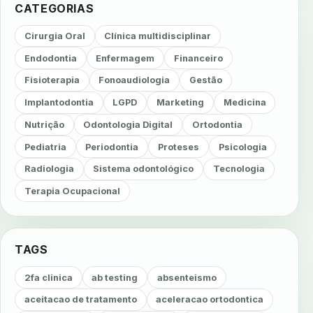
CATEGORIAS
Cirurgia Oral
Clínica multidisciplinar
Endodontia
Enfermagem
Financeiro
Fisioterapia
Fonoaudiologia
Gestão
Implantodontia
LGPD
Marketing
Medicina
Nutrição
Odontologia Digital
Ortodontia
Pediatria
Periodontia
Proteses
Psicologia
Radiologia
Sistema odontológico
Tecnologia
Terapia Ocupacional
TAGS
2fa clinica
ab testing
absenteismo
aceitacao de tratamento
aceleracao ortodontica