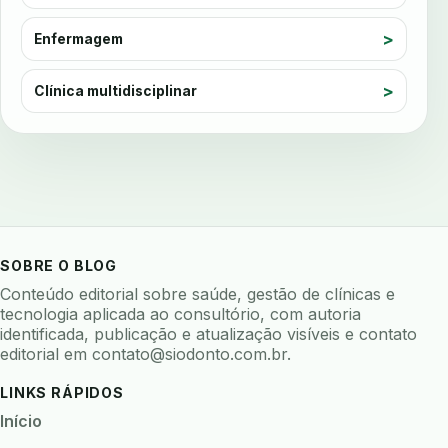
automatizacao
avaliacao de risco
Enfermagem
avaliacao de software odontologico
avaliação nutricional
Clínica multidisciplinar
avaliar sistema odontologico
avaliar software odontologico
backup
backup 321
backup clinica
backup prontuario
baterias
beacons
bioacustica
bioativos
bioceramicos
biocompatibilidade
SOBRE O BLOG
biofeedback
biofilme
biofilme dental
Conteúdo editorial sobre saúde, gestão de clínicas e
biofilme linhas agua
bioimpedancia
tecnologia aplicada ao consultório, com autoria
identificada, publicação e atualização visíveis e contato
biomarcadores
biomateriais
biomecanica
editorial em
contato@siodonto.com.br
.
biometria
biometria clinica
biometria facial
LINKS RÁPIDOS
biopsia
biopsia oral
biosseguranca
Início
biosseguranca clinica
biosseguranca digital