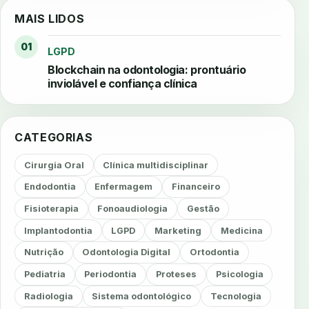
MAIS LIDOS
01
LGPD
Blockchain na odontologia: prontuário
inviolável e confiança clínica
CATEGORIAS
Cirurgia Oral
Clínica multidisciplinar
Endodontia
Enfermagem
Financeiro
Fisioterapia
Fonoaudiologia
Gestão
Implantodontia
LGPD
Marketing
Medicina
Nutrição
Odontologia Digital
Ortodontia
Pediatria
Periodontia
Proteses
Psicologia
Radiologia
Sistema odontológico
Tecnologia