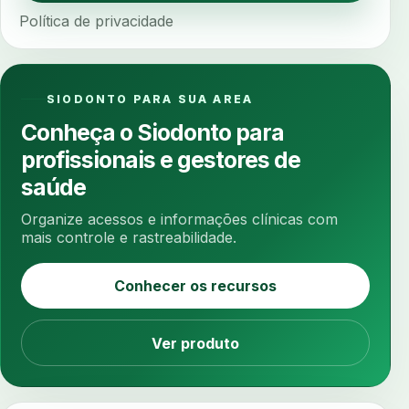
anamnese estruturada
anamnese nutricional
Política de privacidade
ancoragem
anestesia
anestesia computadorizada
anestesia local
anotacoes
ansiedade
ansiedade infantil
SIODONTO PARA SUA AREA
ansiedade na cadeira
ansiedade no consultorio
Conheça o Siodonto para
ansiedade odontologica
antes e depois
profissionais e gestores de
antibiotico
antibioticos
anticoagulados
saúde
anticoagulantes
aparelho intraoral
apdt
Organize acessos e informações clínicas com
apertamento diurno
apinhamento dentario
mais controle e rastreabilidade.
apneia
apneia do sono
apneia sono
Conhecer os recursos
apps clinicos
aprendizado federado
apresentacao de plano
Ver produto
aquecimento de compostos
arcos personalizados
armazenamento dados
armazenamento materiais
arquivamento exames