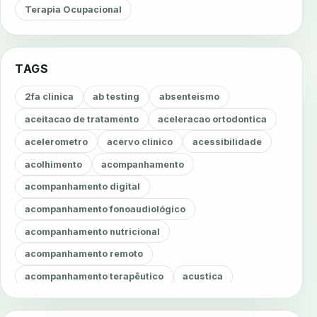
Terapia Ocupacional
TAGS
2fa clinica
ab testing
absenteismo
aceitacao de tratamento
aceleracao ortodontica
acelerometro
acervo clinico
acessibilidade
acolhimento
acompanhamento
acompanhamento digital
acompanhamento fonoaudiológico
acompanhamento nutricional
acompanhamento remoto
acompanhamento terapêutico
acustica
acustica clinica
adesao
adesao ao tratamento