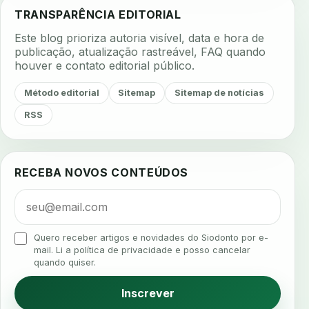
adesao do paciente
adesao odontologica
TRANSPARÊNCIA EDITORIAL
adesao tratamento
adesivos inteligentes
Este blog prioriza autoria visível, data e hora de
aerossois
agenda
agenda clinica
publicação, atualização rastreável, FAQ quando
houver e contato editorial público.
agenda inteligente
agenda odontologica
agendamento
agendamento digital
Método editorial
Sitemap
Sitemap de notícias
agendamento inteligente
agendamento online
RSS
agua da cadeira
ajuste estetico
ajuste oclusal
ajuste protetico
alergias
alertas clinicos
RECEBA NOVOS CONTEÚDOS
algometria
alinhadores
alta digital
alta rotacao
ambiente clinico
ampliacao
analgesia
analgesia digital
analise 3d
Quero receber artigos e novidades do Siodonto por e-
analise elementos finitos
analise facial
mail. Li a política de privacidade e posso cancelar
quando quiser.
analise funcional
analise mastigacao
anamnese
anamnese digital
Inscrever