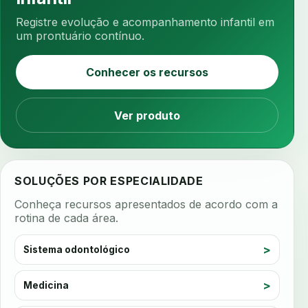
anticoagulantes
aparelho intraoral
apdt
Registre evolução e acompanhamento infantil em
apertamento diurno
apinhamento dentario
um prontuário contínuo.
apneia
apneia do sono
apneia sono
Conhecer os recursos
apps clinicos
aprendizado federado
apresentacao de plano
Ver produto
aquecimento de compostos
arcos personalizados
armazenamento dados
armazenamento materiais
arquivamento exames
SOLUÇÕES POR ESPECIALIDADE
arquivo clinico
arquivos 3d
Conheça recursos apresentados de acordo com a
arquivos radiológicos
assepsia
rotina de cada área.
assimetria facial
assinatura biometrica
Sistema odontológico
assinatura clinica
assinatura digital
assinatura eletronica
assinatura odontologica
Medicina
assistente de voz
assistente virtual