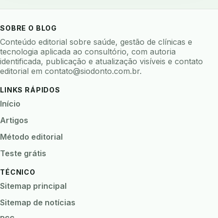
bioceramicos
biocompatibilidade
biofeedback
biofilme
biofilme dental
SOBRE O BLOG
biofilme linhas agua
bioimpedancia
Conteúdo editorial sobre saúde, gestão de clínicas e
biomarcadores
biomateriais
biomecanica
tecnologia aplicada ao consultório, com autoria
identificada, publicação e atualização visíveis e contato
biometria
biometria clinica
biometria facial
editorial em
contato@siodonto.com.br
.
biopsia
biopsia oral
biosseguranca
LINKS RÁPIDOS
biosseguranca clinica
biosseguranca digital
Início
biossensores
bitewing
ble odontologia
Artigos
blockchain
bndes
boletins epidemiológicos
Método editorial
bpm
bruxismo
busca semantica
cad cam
Teste grátis
cadastro paciente
cadcam
TÉCNICO
cadeia de custodia
cadeia do frio
cadeia fria
Sitemap principal
cadeira conectada
cadeira odontologica
Sitemap de notícias
Caderneta da Criança
calibracao