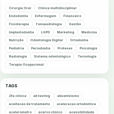
Cirurgia Oral
Clínica multidisciplinar
Endodontia
Enfermagem
Financeiro
Fisioterapia
Fonoaudiologia
Gestão
Implantodontia
LGPD
Marketing
Medicina
Nutrição
Odontologia Digital
Ortodontia
Pediatria
Periodontia
Proteses
Psicologia
Radiologia
Sistema odontológico
Tecnologia
Terapia Ocupacional
TAGS
2fa clinica
ab testing
absenteismo
aceitacao de tratamento
aceleracao ortodontica
acelerometro
acervo clinico
acessibilidade