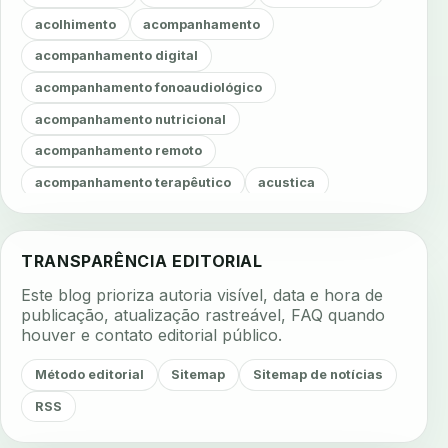
acolhimento
acompanhamento
acompanhamento digital
acompanhamento fonoaudiológico
acompanhamento nutricional
acompanhamento remoto
acompanhamento terapêutico
acustica
acustica clinica
adesao
adesao ao tratamento
adesao do paciente
adesao odontologica
TRANSPARÊNCIA EDITORIAL
adesao tratamento
adesivos inteligentes
Este blog prioriza autoria visível, data e hora de
aerossois
agenda
agenda clinica
publicação, atualização rastreável, FAQ quando
houver e contato editorial público.
agenda inteligente
agenda odontologica
agendamento
agendamento digital
Método editorial
Sitemap
Sitemap de notícias
agendamento inteligente
agendamento online
RSS
agua da cadeira
ajuste estetico
ajuste oclusal