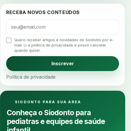
ajuste protetico
alergias
alertas clinicos
RECEBA NOVOS CONTEÚDOS
algometria
alinhadores
alta digital
alta rotacao
ambiente clinico
ampliacao
analgesia
analgesia digital
analise 3d
Quero receber artigos e novidades do Siodonto por e-
analise elementos finitos
analise facial
mail. Li a política de privacidade e posso cancelar
quando quiser.
analise funcional
analise mastigacao
anamnese
anamnese digital
Inscrever
anamnese estruturada
anamnese nutricional
Política de privacidade
ancoragem
anestesia
anestesia computadorizada
anestesia local
anotacoes
ansiedade
ansiedade infantil
SIODONTO PARA SUA AREA
ansiedade na cadeira
ansiedade no consultorio
Conheça o Siodonto para
ansiedade odontologica
antes e depois
pediatras e equipes de saúde
antibiotico
antibioticos
anticoagulados
infantil