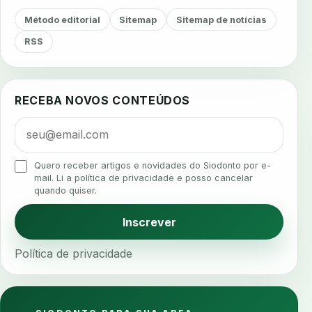
agendamento
agendamento digital
Método editorial
Sitemap
Sitemap de notícias
agendamento inteligente
agendamento online
RSS
agua da cadeira
ajuste estetico
ajuste oclusal
ajuste protetico
alergias
alertas clinicos
RECEBA NOVOS CONTEÚDOS
algometria
alinhadores
alta digital
alta rotacao
ambiente clinico
ampliacao
analgesia
analgesia digital
analise 3d
Quero receber artigos e novidades do Siodonto por e-
analise elementos finitos
analise facial
mail. Li a política de privacidade e posso cancelar
quando quiser.
analise funcional
analise mastigacao
anamnese
anamnese digital
Inscrever
anamnese estruturada
anamnese nutricional
Política de privacidade
ancoragem
anestesia
anestesia computadorizada
anestesia local
anotacoes
ansiedade
ansiedade infantil