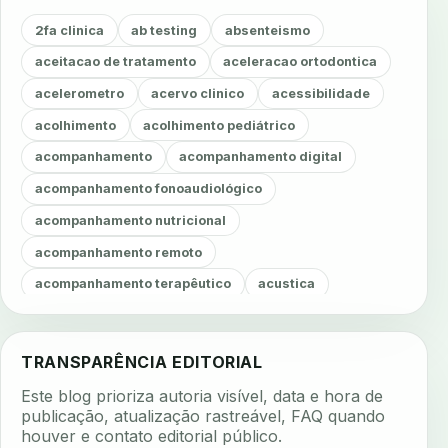
2fa clinica
ab testing
absenteismo
aceitacao de tratamento
aceleracao ortodontica
acelerometro
acervo clinico
acessibilidade
acolhimento
acolhimento pediátrico
acompanhamento
acompanhamento digital
acompanhamento fonoaudiológico
acompanhamento nutricional
acompanhamento remoto
acompanhamento terapêutico
acustica
acustica clinica
adesao
adesao ao tratamento
adesao do paciente
adesao odontologica
TRANSPARÊNCIA EDITORIAL
adesao tratamento
adesivos inteligentes
Este blog prioriza autoria visível, data e hora de
aerossois
agenda
agenda clinica
publicação, atualização rastreável, FAQ quando
houver e contato editorial público.
agenda inteligente
agenda odontologica