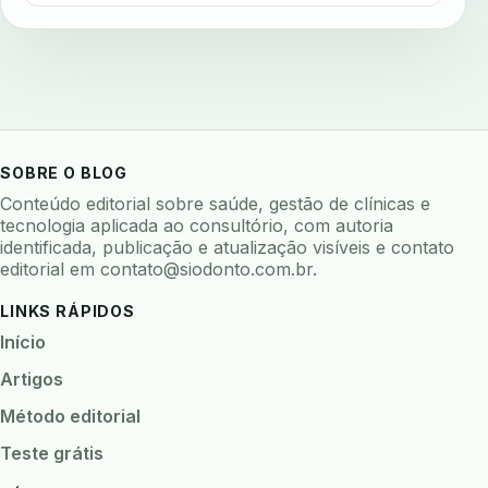
avaliar sistema odontologico
avaliar software odontologico
backup
backup 321
backup clinica
backup prontuario
baterias
beacons
bioacustica
bioativos
bioceramicos
biocompatibilidade
SOBRE O BLOG
biofeedback
biofilme
biofilme dental
Conteúdo editorial sobre saúde, gestão de clínicas e
biofilme linhas agua
bioimpedancia
tecnologia aplicada ao consultório, com autoria
identificada, publicação e atualização visíveis e contato
biomarcadores
biomateriais
biomecanica
editorial em
contato@siodonto.com.br
.
biometria
biometria clinica
biometria facial
LINKS RÁPIDOS
biopsia
biopsia oral
biosseguranca
Início
biosseguranca clinica
biosseguranca digital
Artigos
biossensores
bitewing
ble odontologia
Método editorial
blockchain
bndes
boletins epidemiológicos
Teste grátis
bpm
brincar
bruxismo
busca semantica