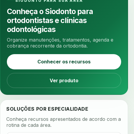
SIODONTO PARA SUA AREA
ansiedade na cadeira
ansiedade no consultorio
Conheça o Siodonto para
ansiedade odontologica
antes e depois
ortodontistas e clínicas
antibiotico
antibioticos
anticoagulados
odontológicas
anticoagulantes
aparelho intraoral
apdt
Organize manutenções, tratamentos, agenda e
apertamento diurno
apinhamento dentario
cobrança recorrente da ortodontia.
apneia
apneia do sono
apneia sono
Conhecer os recursos
apps clinicos
aprendizado federado
apresentacao de plano
Ver produto
aquecimento de compostos
arcos personalizados
armazenamento dados
armazenamento materiais
arquivamento exames
SOLUÇÕES POR ESPECIALIDADE
arquivo clinico
arquivos 3d
Conheça recursos apresentados de acordo com a
arquivos radiológicos
assepsia
rotina de cada área.
assimetria facial
assinatura biometrica